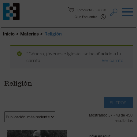
Saltar al contenido.
1 producto
18,00€
Club Encuentro
Inicio
>
Materias
>
Religión
“Género, jóvenes e Iglesia” se ha añadido a tu
carrito.
Ver carrito
Religión
FILTROS
Mostrando 37 - 48 de 450
resultados
Los textos reunidos en este libro
Este «pequeño tratado» es la continuación