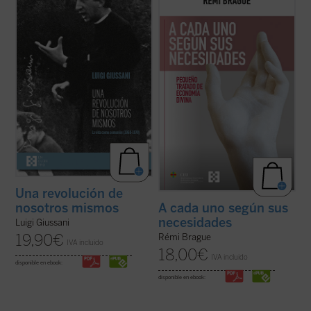
pertenecen a un momento delicado y
de los estudios emblemáticos de Rémi
crucial de la historia de Comunión y
Brague sobre el concepto de
mundo
. En
Liberación (CL). Se remontan a los años
una sucesión de breves capítulos expone
1968-1970, período en el que la experiencia
una teoría de la Providencia divina en la que
nacida de don Giussani en 1954 sufrió una
Dios provee a todos los ...
(ver ficha)
profunda ...
(ver ficha)
Una revolución de
nosotros mismos
A cada uno según sus
necesidades
Luigi Giussani
19,90
€
Rémi Brague
IVA incluido
18,00
€
IVA incluido
disponible en ebook:
disponible en ebook: