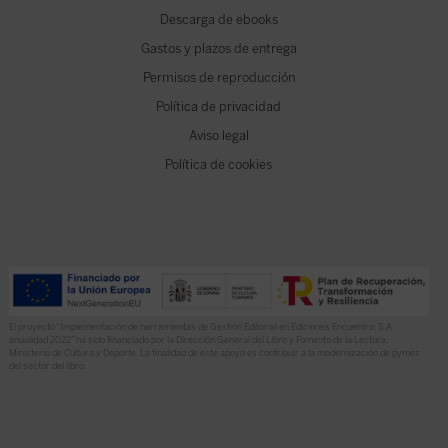
Descarga de ebooks
Gastos y plazos de entrega
Permisos de reproducción
Política de privacidad
Aviso legal
Política de cookies
El proyecto “Implementación de herramientas de Gestión Editorial en Ediciones Encuentro, S.A.
anualidad 2022” ha sido financiado por la Dirección General del Libro y Fomento de la Lectura,
Ministerio de Cultura y Deporte. La finalidad de este apoyo es contribuir a la modernización de pymes
del sector del libro.