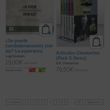
¿Se puede
(verdaderamente) vivir
así? La esperanza
Artículos Chesterton
Luigi Giussani
(Pack 5 libros)
19,00
€
G.K. Chesterton
IVA incluido
79,50
€
IVA incluido
disponible en ebook:
« Anterior
1
2
3
4
5
6
…
38
Siguiente »