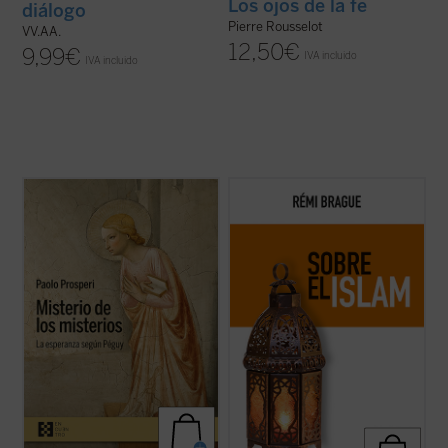
Los ojos de la fe
diálogo
Pierre Rousselot
VV.AA.
12,50
€
9,99
€
IVA incluido
IVA incluido
Paolo Prosperi no pretende en este ensayo
El Islam es objeto de interminables
ofrecer un comentario exhaustivo sobre
controversias y mucha confusión. Pero,
los
Misterios
de Péguy, sino que se fija un
¿qué es el Islam? ¿Una forma de
objetivo más circunscrito, pero no menos
relacionarse con Dios? ¿Una religión con
difícil: intentar comprender las razones que
sus propios dogmas y normas? ¿Una
llevan al autor de este ...
(ver ficha)
civilización? Rémi Brague vuelve sobre
estas cuestiones ...
(ver ficha)