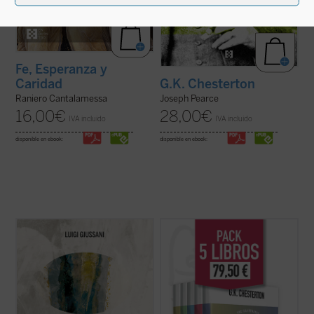
Fe, Esperanza y
Caridad
G.K. Chesterton
Raniero Cantalamessa
Joseph Pearce
16,00
€
28,00
€
IVA incluido
IVA incluido
disponible en ebook:
disponible en ebook:
En este volumen descubrimos, dice
G.K. Chesterton fue uno de los escritores
Giussani, que la esperanza es una palabra
más importantes del siglo XX. Publicó una
humana: «La esperanza cristiana es la más
extensa colección de libros, ensayos y
rica apertura a la realidad, el más rico
artículos, poemas, obras de teatro, novelas
descubrimiento en la realidad, la mayor
y cuentos que incluyen su famosa serie
exaltación de la realidad que el hombre ...
sobre el padre Brown. Se consideraba, ...
(ver ficha)
(ver ficha)