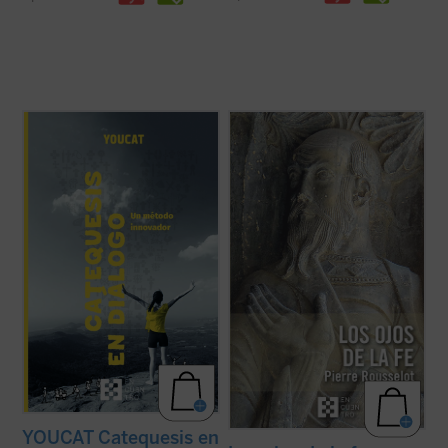
Catequesis en diálogo. Un método
A pesar de su lejanía (1910),
Los ojos de la
innovador
es el manual para todo el que
fe
continúa representando una concepción
quiera saber cómo hacer la catequesis de
teológica muy significativa en la historia
una forma nueva dejando una huella
moderna de las explicaciones acerca de la
profunda en la gente joven. Una
fe cristiana. En medio de la multiplicidad de
introducción general a la catequesis
estas, centradas unas ...
(ver ficha)
moderna, pero ...
(ver ficha)
YOUCAT Catequesis en