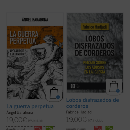
Las preguntas que surgen en este ensayo
Fabrice Hadjadj nos sumerge en las raíces
son inquietantes: ¿por qué la hostilidad
del mal, donde, según el Evangelio, «los
guerrera ha sido un hecho constatable,
lobos se disfrazan de corderos». Una
permanente a lo largo de la historia de la
denuncia de la mentira, la impostura y la
humanidad y podemos sospechar que lo
credulidad. Un alegato a favor de la fe. Un
seguirá siendo? ¿Por qué la actividad ...
(ver
ensayo vigorizante, ejemplar por su ...
(ver
ficha)
ficha)
Lobos disfrazados de
corderos
La guerra perpetua
Fabrice Hadjadj
Ángel Barahona
19,00
€
19,00
€
IVA incluido
IVA incluido
disponible en ebook:
disponible en ebook: