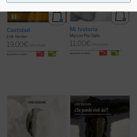
Mi historia
Castidad
Marcos Pou Gallo
Erik Varden
11,00
€
19,00
€
IVA incluido
IVA incluido
disponible en ebook:
disponible en ebook:
A modo de comentario,
¿Se puede
Un libro en el que el genio del autor brilla
(verdaderamente) vivir así?
propone
especialmente, en un recorrido
diálogos entre el autor y grupos de jóvenes.
humanamente razonable y atractivo a
Este primer volumen, en palabras de
través de los conceptos principales que
Giussani, transita por estos tres senderos:
describen la existencia cristiana: fe
«fe, certeza de una presencia; ...
(ver ficha)
(libertad, obediencia), esperanza (pobreza,
confianza) y ...
(ver ficha)