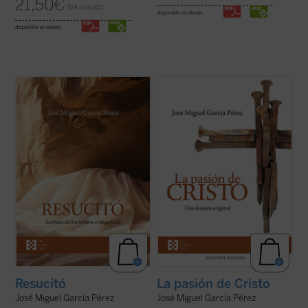
21,50
€
IVA incluido
disponible en ebook:
disponible en ebook:
José Miguel García centra la atención
Un análisis atento de los relatos de la
sobre las dificultades o extrañezas
pasión de Cristo que aparecen en los
contenidas en los relatos evangélicos, que
cuatro evangelios canónicos revela
son los testimonios más explícitos acerca
llamativas diferencias, incluso
de lo que aconteció después de la muerte y
contradicciones, entre algunos de los
sepultura de Jesús de Nazaret. El ...
(ver
pasajes narrados en ellos. El autor de este
ficha)
libro ofrece, ...
(ver ficha)
Resucitó
La pasión de Cristo
José Miguel García Pérez
José Miguel García Pérez