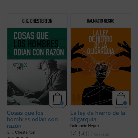
Coincidiendo ahora con el 150 aniversario
Este ensayo, en el que se combina un
del nacimiento de su autor, este sexto
interesante recorrido de la historia de la
volumen de esta serie contiene ensayos
política occidental con una aguda
dedicados a la Navidad, la literatura, las
interpretación de la realidad actual, nos
sufragistas, la prensa, otros temas
ayuda a recuperar un modo realista de ver
habituales y nombres tan representativos
el fenómeno político, muy pegado a los
en el ...
(ver ficha)
hechos ...
(ver ficha)
Cosas que los
La ley de hierro de la
hombres odian con
oligarquía
razón
Dalmacio Negro
14,50
€
G.K. Chesterton
IVA incluido