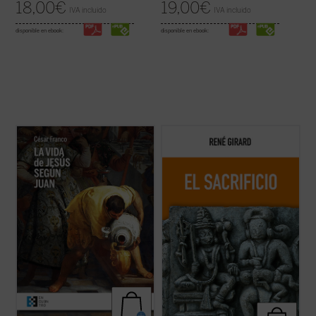
18,00
€
19,00
€
IVA incluido
IVA incluido
disponible en ebook:
disponible en ebook:
Este ensayo de Mons. César Franco ofrece
Esta nueva edición, publicada a modo de
con estilo diáfano y apasionado una
conmemoración por el centenario del
introducción a la vida de Jesús narrada en
nacimiento del autor, rescata un texto
el evangelio de Juan, que permite al lector
definitivo como piedra angular del edificio
acceder al texto sin complicaciones.
girardiano, pues el sacrificio no es un tema
Dividido en dos partes, la primera ...
(ver
cualquiera de la antropología o de la ...
(ver
ficha)
ficha)