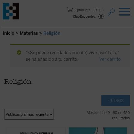
Saltar al contenido.
1 producto
19,50€
Club Encuentro
Inicio
>
Materias
>
Religión
“¿Se puede (verdaderamente) vivir así? La fe”
se ha añadido a tu carrito.
Ver carrito
Religión
FILTROS
Mostrando 49 - 60 de 450
resultados
Hábilmente escrito y muy diáfano, el libro
Alrededor del género se ha abierto una