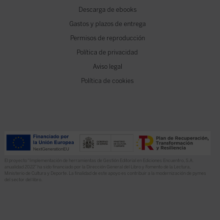
Descarga de ebooks
Gastos y plazos de entrega
Permisos de reproducción
Política de privacidad
Aviso legal
Política de cookies
El proyecto “Implementación de herramientas de Gestión Editorial en Ediciones Encuentro, S.A.
anualidad 2022” ha sido financiado por la Dirección General del Libro y Fomento de la Lectura,
Ministerio de Cultura y Deporte. La finalidad de este apoyo es contribuir a la modernización de pymes
del sector del libro.