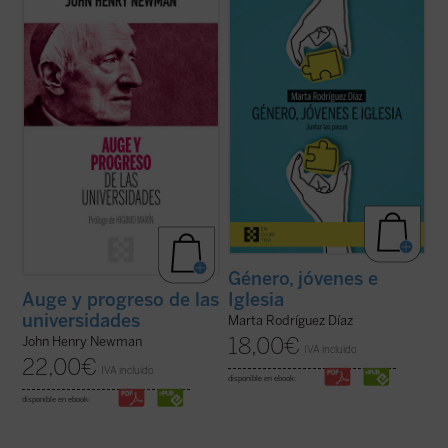
presenta, acompañado de las notas de los
enorme brecha que separa a padres e
editores, la propuesta de Newman como
hijos, nietos y abuelos. No hay quien se
una invitación a la reflexión sobre el ser y
entienda y se escuche. En las familias es
misión de la universidad que no olvide las
motivo de disputa, los hijos no se sienten
raíces que la sustentan....
(ver ficha)
acogidos y los padres se frustran ante
ideas ...
(ver ficha)
Género, jóvenes e
Iglesia
Auge y progreso de las
universidades
Marta Rodríguez Díaz
18,00
€
John Henry Newman
IVA incluido
22,00
€
IVA incluido
disponible en ebook:
disponible en ebook: