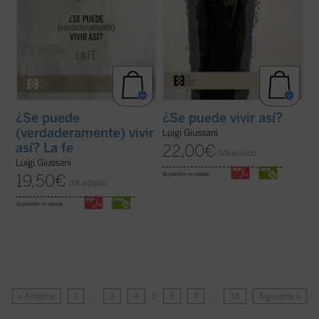
¿Se puede
¿Se puede vivir así?
(verdaderamente) vivir
Luigi Giussani
así? La fe
22,00
€
IVA incluido
Luigi Giussani
disponible en ebook:
19,50
€
IVA incluido
disponible en ebook:
« Anterior
1
…
3
4
5
6
7
…
38
Siguiente »