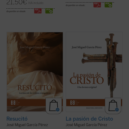
21,50
€
IVA incluido
disponible en ebook:
disponible en ebook:
José Miguel García centra la atención
Un análisis atento de los relatos de la
sobre las dificultades o extrañezas
pasión de Cristo que aparecen en los
contenidas en los relatos evangélicos, que
cuatro evangelios canónicos revela
son los testimonios más explícitos acerca
llamativas diferencias, incluso
de lo que aconteció después de la muerte y
contradicciones, entre algunos de los
sepultura de Jesús de Nazaret. El ...
(ver
pasajes narrados en ellos. El autor de este
ficha)
libro ofrece, ...
(ver ficha)
Resucitó
La pasión de Cristo
José Miguel García Pérez
José Miguel García Pérez