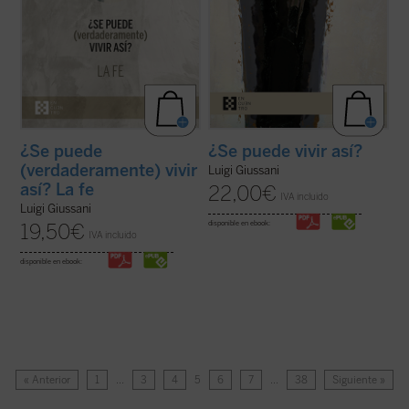
¿Se puede
¿Se puede vivir así?
(verdaderamente) vivir
Luigi Giussani
así? La fe
22,00
€
IVA incluido
Luigi Giussani
disponible en ebook:
19,50
€
IVA incluido
disponible en ebook:
« Anterior
1
…
3
4
5
6
7
…
38
Siguiente »