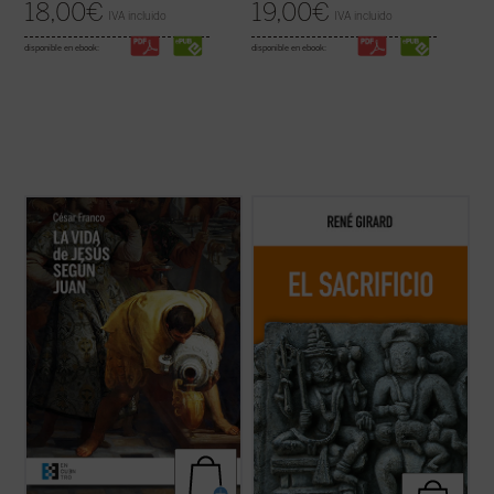
18,00
€
19,00
€
IVA incluido
IVA incluido
disponible en ebook:
disponible en ebook:
Este ensayo de Mons. César Franco ofrece
Esta nueva edición, publicada a modo de
con estilo diáfano y apasionado una
conmemoración por el centenario del
introducción a la vida de Jesús narrada en
nacimiento del autor, rescata un texto
el evangelio de Juan, que permite al lector
definitivo como piedra angular del edificio
acceder al texto sin complicaciones.
girardiano, pues el sacrificio no es un tema
Dividido en dos partes, la primera ...
(ver
cualquiera de la antropología o de la ...
(ver
ficha)
ficha)