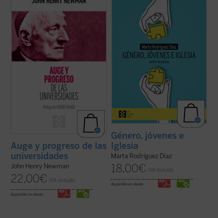
presenta, acompañado de las notas de los
enorme brecha que separa a padres e
editores, la propuesta de Newman como
hijos, nietos y abuelos. No hay quien se
una invitación a la reflexión sobre el ser y
entienda y se escuche. En las familias es
misión de la universidad que no olvide las
motivo de disputa, los hijos no se sienten
raíces que la sustentan....
(ver ficha)
acogidos y los padres se frustran ante
ideas ...
(ver ficha)
Género, jóvenes e
Iglesia
Auge y progreso de las
universidades
Marta Rodríguez Díaz
18,00
€
John Henry Newman
IVA incluido
22,00
€
IVA incluido
disponible en ebook:
disponible en ebook: