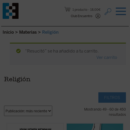
Saltar al contenido.
1 producto
18,00€
Club Encuentro
Inicio
>
Materias
>
Religión
“Resucitó” se ha añadido a tu carrito.
Ver carrito
Religión
FILTROS
Mostrando 49 - 60 de 450
resultados
Hábilmente escrito y muy diáfano, el libro
Alrededor del género se ha abierto una