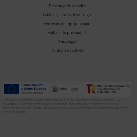
Descarga de ebooks
Gastos y plazos de entrega
Permisos de reproducción
Política de privacidad
Aviso legal
Política de cookies
El proyecto “Implementación de herramientas de Gestión Editorial en Ediciones Encuentro, S.A.
anualidad 2022” ha sido financiado por la Dirección General del Libro y Fomento de la Lectura,
Ministerio de Cultura y Deporte. La finalidad de este apoyo es contribuir a la modernización de pymes
del sector del libro.