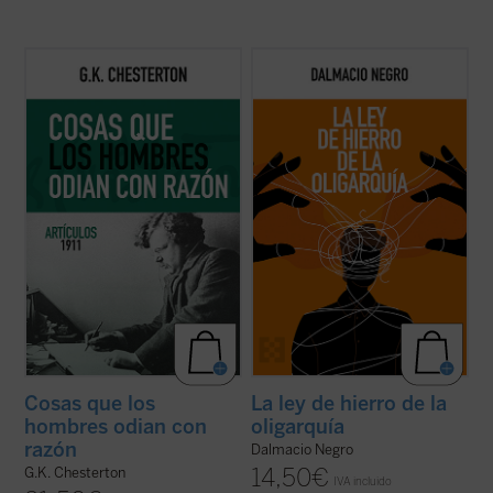
Coincidiendo ahora con el 150 aniversario
Este ensayo, en el que se combina un
del nacimiento de su autor, este sexto
interesante recorrido de la historia de la
volumen de esta serie contiene ensayos
política occidental con una aguda
dedicados a la Navidad, la literatura, las
interpretación de la realidad actual, nos
sufragistas, la prensa, otros temas
ayuda a recuperar un modo realista de ver
habituales y nombres tan representativos
el fenómeno político, muy pegado a los
en el ...
(ver ficha)
hechos ...
(ver ficha)
Cosas que los
La ley de hierro de la
hombres odian con
oligarquía
razón
Dalmacio Negro
14,50
€
G.K. Chesterton
IVA incluido