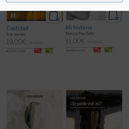
Mi historia
Castidad
Marcos Pou Gallo
Erik Varden
11,00
€
19,00
€
IVA incluido
IVA incluido
disponible en ebook:
disponible en ebook:
A modo de comentario,
¿Se puede
Un libro en el que el genio del autor brilla
(verdaderamente) vivir así?
propone
especialmente, en un recorrido
diálogos entre el autor y grupos de jóvenes.
humanamente razonable y atractivo a
Este primer volumen, en palabras de
través de los conceptos principales que
Giussani, transita por estos tres senderos:
describen la existencia cristiana: fe
«fe, certeza de una presencia; ...
(ver ficha)
(libertad, obediencia), esperanza (pobreza,
confianza) y ...
(ver ficha)