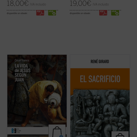
18,00
€
19,00
€
IVA incluido
IVA incluido
disponible en ebook:
disponible en ebook:
Este ensayo de Mons. César Franco ofrece
Esta nueva edición, publicada a modo de
con estilo diáfano y apasionado una
conmemoración por el centenario del
introducción a la vida de Jesús narrada en
nacimiento del autor, rescata un texto
el evangelio de Juan, que permite al lector
definitivo como piedra angular del edificio
acceder al texto sin complicaciones.
girardiano, pues el sacrificio no es un tema
Dividido en dos partes, la primera ...
(ver
cualquiera de la antropología o de la ...
(ver
ficha)
ficha)