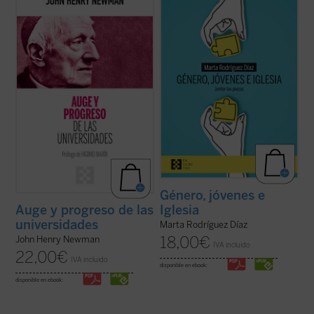
presenta, acompañado de las notas de los
enorme brecha que separa a padres e
editores, la propuesta de Newman como
hijos, nietos y abuelos. No hay quien se
una invitación a la reflexión sobre el ser y
entienda y se escuche. En las familias es
misión de la universidad que no olvide las
motivo de disputa, los hijos no se sienten
raíces que la sustentan....
(ver ficha)
acogidos y los padres se frustran ante
ideas ...
(ver ficha)
Género, jóvenes e
Iglesia
Auge y progreso de las
universidades
Marta Rodríguez Díaz
18,00
€
John Henry Newman
IVA incluido
22,00
€
IVA incluido
disponible en ebook:
disponible en ebook: