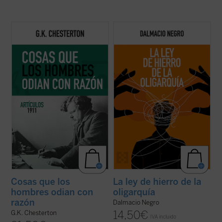
Coincidiendo ahora con el 150 aniversario
Este ensayo, en el que se combina un
del nacimiento de su autor, este sexto
interesante recorrido de la historia de la
volumen de esta serie contiene ensayos
política occidental con una aguda
dedicados a la Navidad, la literatura, las
interpretación de la realidad actual, nos
sufragistas, la prensa, otros temas
ayuda a recuperar un modo realista de ver
habituales y nombres tan representativos
el fenómeno político, muy pegado a los
en el ...
(ver ficha)
hechos ...
(ver ficha)
Cosas que los
La ley de hierro de la
hombres odian con
oligarquía
razón
Dalmacio Negro
14,50
€
G.K. Chesterton
IVA incluido