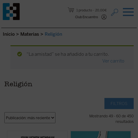
Saltar al contenido.
1 producto
20,00€
Club Encuentro
Inicio
>
Materias
>
Religión
“La amistad” se ha añadido a tu carrito.
Ver carrito
Religión
FILTROS
Mostrando 49 - 60 de 450
resultados
Hábilmente escrito y muy diáfano, el libro
Alrededor del género se ha abierto una