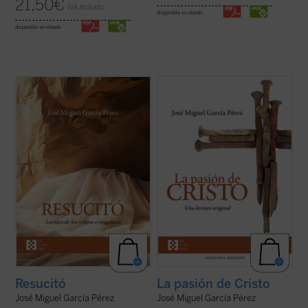
21,50
€
IVA incluido
disponible en ebook:
disponible en ebook:
José Miguel García centra la atención
Un análisis atento de los relatos de la
sobre las dificultades o extrañezas
pasión de Cristo que aparecen en los
contenidas en los relatos evangélicos, que
cuatro evangelios canónicos revela
son los testimonios más explícitos acerca
llamativas diferencias, incluso
de lo que aconteció después de la muerte y
contradicciones, entre algunos de los
sepultura de Jesús de Nazaret. El ...
(ver
pasajes narrados en ellos. El autor de este
ficha)
libro ofrece, ...
(ver ficha)
Resucitó
La pasión de Cristo
José Miguel García Pérez
José Miguel García Pérez