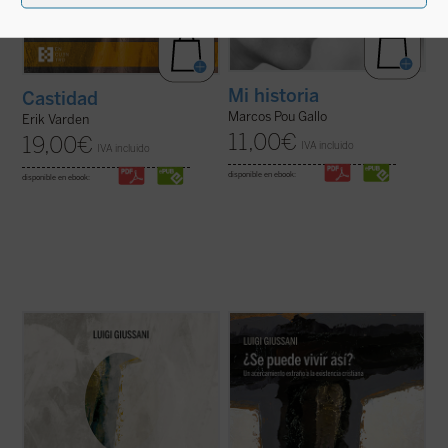
Mi historia
Castidad
Marcos Pou Gallo
Erik Varden
11,00
€
19,00
€
IVA incluido
IVA incluido
disponible en ebook:
disponible en ebook:
A modo de comentario,
¿Se puede
Un libro en el que el genio del autor brilla
(verdaderamente) vivir así?
propone
especialmente, en un recorrido
diálogos entre el autor y grupos de jóvenes.
humanamente razonable y atractivo a
Este primer volumen, en palabras de
través de los conceptos principales que
Giussani, transita por estos tres senderos:
describen la existencia cristiana: fe
«fe, certeza de una presencia; ...
(ver ficha)
(libertad, obediencia), esperanza (pobreza,
confianza) y ...
(ver ficha)