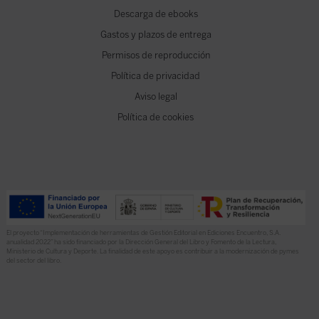
Descarga de ebooks
Gastos y plazos de entrega
Permisos de reproducción
Política de privacidad
Aviso legal
Política de cookies
El proyecto “Implementación de herramientas de Gestión Editorial en Ediciones Encuentro, S.A.
anualidad 2022” ha sido financiado por la Dirección General del Libro y Fomento de la Lectura,
Ministerio de Cultura y Deporte. La finalidad de este apoyo es contribuir a la modernización de pymes
del sector del libro.