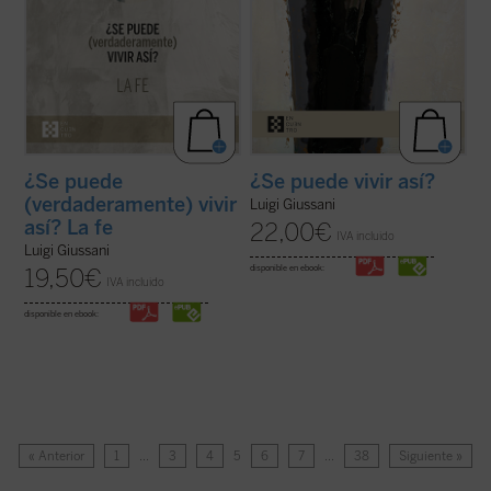
¿Se puede
¿Se puede vivir así?
(verdaderamente) vivir
Luigi Giussani
así? La fe
22,00
€
IVA incluido
Luigi Giussani
disponible en ebook:
19,50
€
IVA incluido
disponible en ebook:
« Anterior
1
…
3
4
5
6
7
…
38
Siguiente »