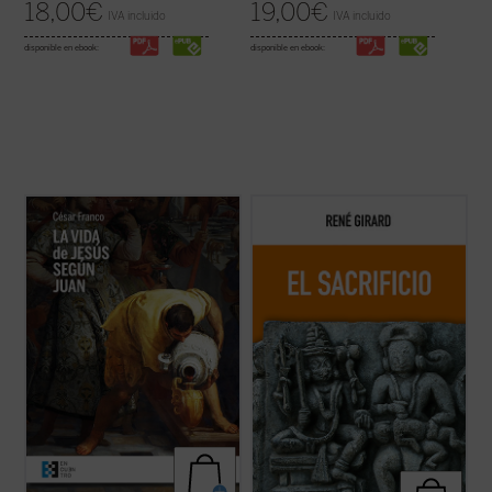
18,00
€
19,00
€
IVA incluido
IVA incluido
disponible en ebook:
disponible en ebook:
Este ensayo de Mons. César Franco ofrece
Esta nueva edición, publicada a modo de
con estilo diáfano y apasionado una
conmemoración por el centenario del
introducción a la vida de Jesús narrada en
nacimiento del autor, rescata un texto
el evangelio de Juan, que permite al lector
definitivo como piedra angular del edificio
acceder al texto sin complicaciones.
girardiano, pues el sacrificio no es un tema
Dividido en dos partes, la primera ...
(ver
cualquiera de la antropología o de la ...
(ver
ficha)
ficha)