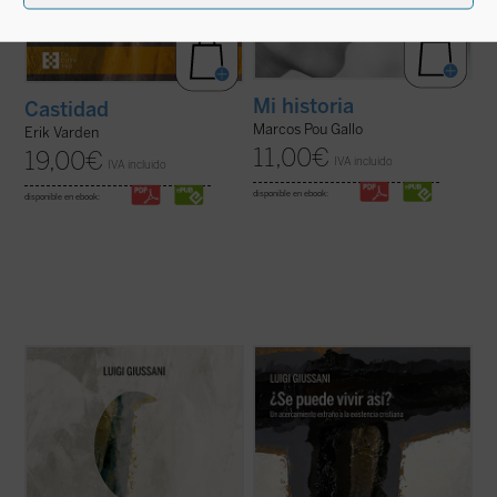
Mi historia
Castidad
Marcos Pou Gallo
Erik Varden
11,00
€
19,00
€
IVA incluido
IVA incluido
disponible en ebook:
disponible en ebook:
A modo de comentario,
¿Se puede
Un libro en el que el genio del autor brilla
(verdaderamente) vivir así?
propone
especialmente, en un recorrido
diálogos entre el autor y grupos de jóvenes.
humanamente razonable y atractivo a
Este primer volumen, en palabras de
través de los conceptos principales que
Giussani, transita por estos tres senderos:
describen la existencia cristiana: fe
«fe, certeza de una presencia; ...
(ver ficha)
(libertad, obediencia), esperanza (pobreza,
confianza) y ...
(ver ficha)