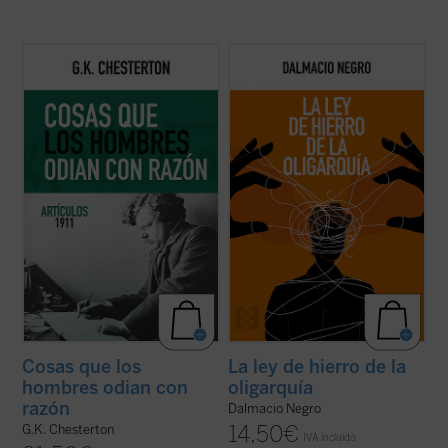
Coincidiendo ahora con el 150 aniversario
Este ensayo, en el que se combina un
del nacimiento de su autor, este sexto
interesante recorrido de la historia de la
volumen de esta serie contiene ensayos
política occidental con una aguda
dedicados a la Navidad, la literatura, las
interpretación de la realidad actual, nos
sufragistas, la prensa, otros temas
ayuda a recuperar un modo realista de ver
habituales y nombres tan representativos
el fenómeno político, muy pegado a los
en el ...
(ver ficha)
hechos ...
(ver ficha)
Cosas que los
La ley de hierro de la
hombres odian con
oligarquía
razón
Dalmacio Negro
14,50
€
G.K. Chesterton
IVA incluido