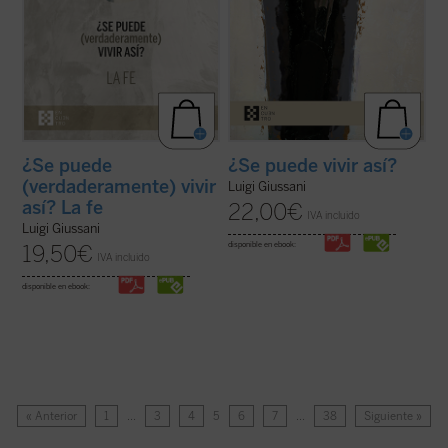
¿Se puede
¿Se puede vivir así?
(verdaderamente) vivir
Luigi Giussani
así? La fe
22,00
€
IVA incluido
Luigi Giussani
disponible en ebook:
19,50
€
IVA incluido
disponible en ebook:
« Anterior
1
…
3
4
5
6
7
…
38
Siguiente »