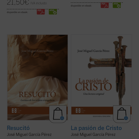
21,50
€
IVA incluido
disponible en ebook:
disponible en ebook:
José Miguel García centra la atención
Un análisis atento de los relatos de la
sobre las dificultades o extrañezas
pasión de Cristo que aparecen en los
contenidas en los relatos evangélicos, que
cuatro evangelios canónicos revela
son los testimonios más explícitos acerca
llamativas diferencias, incluso
de lo que aconteció después de la muerte y
contradicciones, entre algunos de los
sepultura de Jesús de Nazaret. El ...
(ver
pasajes narrados en ellos. El autor de este
ficha)
libro ofrece, ...
(ver ficha)
Resucitó
La pasión de Cristo
José Miguel García Pérez
José Miguel García Pérez