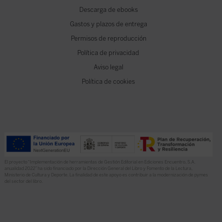
Descarga de ebooks
Gastos y plazos de entrega
Permisos de reproducción
Política de privacidad
Aviso legal
Política de cookies
El proyecto “Implementación de herramientas de Gestión Editorial en Ediciones Encuentro, S.A.
anualidad 2022” ha sido financiado por la Dirección General del Libro y Fomento de la Lectura,
Ministerio de Cultura y Deporte. La finalidad de este apoyo es contribuir a la modernización de pymes
del sector del libro.