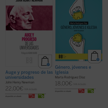
presenta, acompañado de las notas de los
enorme brecha que separa a padres e
editores, la propuesta de Newman como
hijos, nietos y abuelos. No hay quien se
una invitación a la reflexión sobre el ser y
entienda y se escuche. En las familias es
misión de la universidad que no olvide las
motivo de disputa, los hijos no se sienten
raíces que la sustentan....
(ver ficha)
acogidos y los padres se frustran ante
ideas ...
(ver ficha)
Género, jóvenes e
Iglesia
Auge y progreso de las
universidades
Marta Rodríguez Díaz
18,00
€
John Henry Newman
IVA incluido
22,00
€
IVA incluido
disponible en ebook:
disponible en ebook: