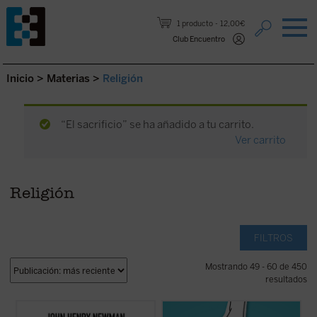
Saltar al contenido.
1 producto
12,00€
Club Encuentro
Inicio
>
Materias
>
Religión
“El sacrificio” se ha añadido a tu carrito.
Ver carrito
Religión
FILTROS
Mostrando 49 - 60 de 450
resultados
Hábilmente escrito y muy diáfano, el libro
Alrededor del género se ha abierto una