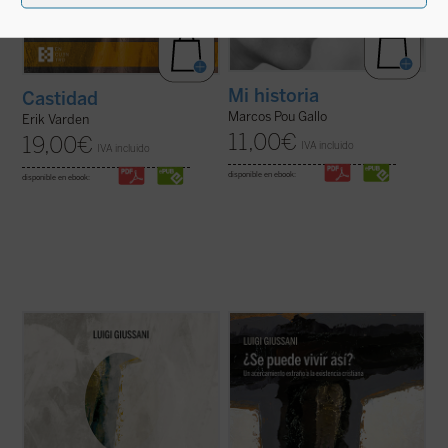
Mi historia
Castidad
Marcos Pou Gallo
Erik Varden
11,00
€
19,00
€
IVA incluido
IVA incluido
disponible en ebook:
disponible en ebook:
A modo de comentario,
¿Se puede
Un libro en el que el genio del autor brilla
(verdaderamente) vivir así?
propone
especialmente, en un recorrido
diálogos entre el autor y grupos de jóvenes.
humanamente razonable y atractivo a
Este primer volumen, en palabras de
través de los conceptos principales que
Giussani, transita por estos tres senderos:
describen la existencia cristiana: fe
«fe, certeza de una presencia; ...
(ver ficha)
(libertad, obediencia), esperanza (pobreza,
confianza) y ...
(ver ficha)