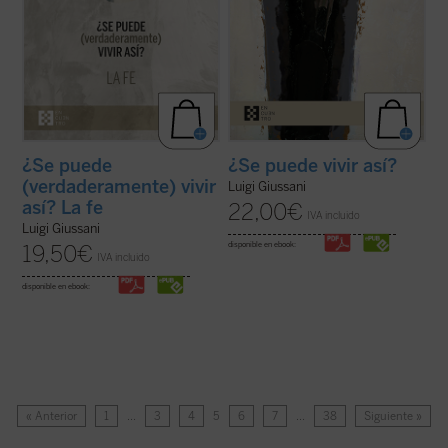
¿Se puede
¿Se puede vivir así?
(verdaderamente) vivir
Luigi Giussani
así? La fe
22,00
€
IVA incluido
Luigi Giussani
disponible en ebook:
19,50
€
IVA incluido
disponible en ebook:
« Anterior
1
…
3
4
5
6
7
…
38
Siguiente »