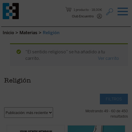
Saltar al contenido.
1 producto
18,00€
Club Encuentro
Inicio
>
Materias
>
Religión
“El sentido religioso” se ha añadido a tu
carrito.
Ver carrito
Religión
FILTROS
Mostrando 49 - 60 de 450
resultados
Hábilmente escrito y muy diáfano, el libro
Alrededor del género se ha abierto una