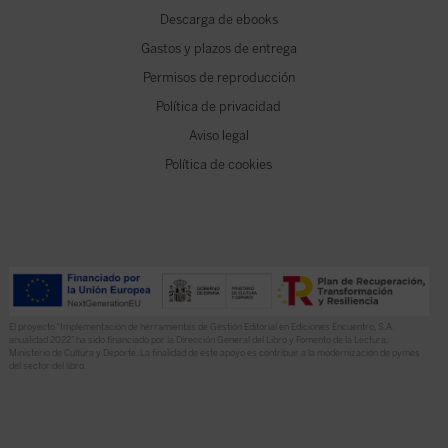
Descarga de ebooks
Gastos y plazos de entrega
Permisos de reproducción
Política de privacidad
Aviso legal
Política de cookies
El proyecto “Implementación de herramientas de Gestión Editorial en Ediciones Encuentro, S.A.
anualidad 2022” ha sido financiado por la Dirección General del Libro y Fomento de la Lectura,
Ministerio de Cultura y Deporte. La finalidad de este apoyo es contribuir a la modernización de pymes
del sector del libro.