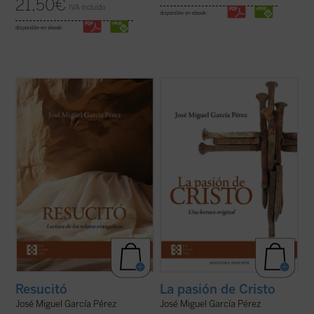
21,50
€
IVA incluido
disponible en ebook:
disponible en ebook:
José Miguel García centra la atención
Un análisis atento de los relatos de la
sobre las dificultades o extrañezas
pasión de Cristo que aparecen en los
contenidas en los relatos evangélicos, que
cuatro evangelios canónicos revela
son los testimonios más explícitos acerca
llamativas diferencias, incluso
de lo que aconteció después de la muerte y
contradicciones, entre algunos de los
sepultura de Jesús de Nazaret. El ...
(ver
pasajes narrados en ellos. El autor de este
ficha)
libro ofrece, ...
(ver ficha)
Resucitó
La pasión de Cristo
José Miguel García Pérez
José Miguel García Pérez