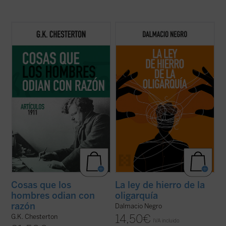
Coincidiendo ahora con el 150 aniversario
Este ensayo, en el que se combina un
del nacimiento de su autor, este sexto
interesante recorrido de la historia de la
volumen de esta serie contiene ensayos
política occidental con una aguda
dedicados a la Navidad, la literatura, las
interpretación de la realidad actual, nos
sufragistas, la prensa, otros temas
ayuda a recuperar un modo realista de ver
habituales y nombres tan representativos
el fenómeno político, muy pegado a los
en el ...
(ver ficha)
hechos ...
(ver ficha)
Cosas que los
La ley de hierro de la
hombres odian con
oligarquía
razón
Dalmacio Negro
14,50
€
G.K. Chesterton
IVA incluido