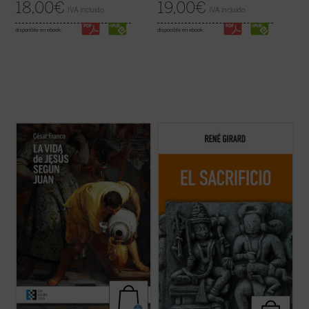
18,00
€
19,00
€
IVA incluido
IVA incluido
disponible en ebook:
disponible en ebook:
Este ensayo de Mons. César Franco ofrece
Esta nueva edición, publicada a modo de
con estilo diáfano y apasionado una
conmemoración por el centenario del
introducción a la vida de Jesús narrada en
nacimiento del autor, rescata un texto
el evangelio de Juan, que permite al lector
definitivo como piedra angular del edificio
acceder al texto sin complicaciones.
girardiano, pues el sacrificio no es un tema
Dividido en dos partes, la primera ...
(ver
cualquiera de la antropología o de la ...
(ver
ficha)
ficha)