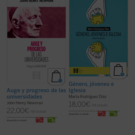
presenta, acompañado de las notas de los
enorme brecha que separa a padres e
editores, la propuesta de Newman como
hijos, nietos y abuelos. No hay quien se
una invitación a la reflexión sobre el ser y
entienda y se escuche. En las familias es
misión de la universidad que no olvide las
motivo de disputa, los hijos no se sienten
raíces que la sustentan....
(ver ficha)
acogidos y los padres se frustran ante
ideas ...
(ver ficha)
Género, jóvenes e
Iglesia
Auge y progreso de las
universidades
Marta Rodríguez Díaz
18,00
€
John Henry Newman
IVA incluido
22,00
€
IVA incluido
disponible en ebook:
disponible en ebook: