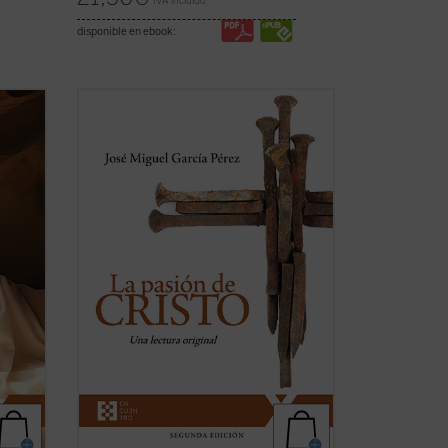
IVA incluido
disponible en ebook:
ión
Un análisis atento de los relatos de la
pasión de Cristo que aparecen en los
os,
cuatro evangelios canónicos revela
tos
llamativas diferencias, incluso
 de la
contradicciones, entre algunos de los
aret.
pasajes narrados en ellos. El autor de
este libro ofrece, ...
(ver ficha)