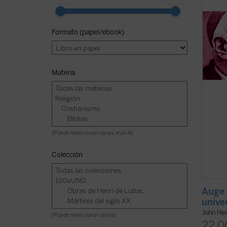
presen
los ed
como u
Formato (papel/ebook)
el ser
olvide 
ficha)
Materia
(Puede seleccionar varias: máx 4)
Colección
Auge 
unive
John He
(Puede seleccionar varias)
22,0