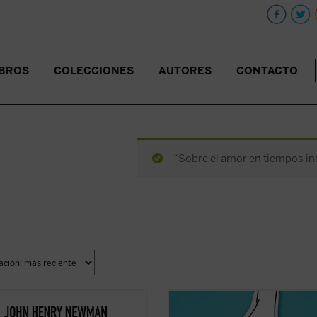
IBROS
COLECCIONES
AUTORES
CONTACTO
“Sobre el amor en tiempos inc
ente escrito y muy diáfano, el libro
Alrededor del género se ha abierto