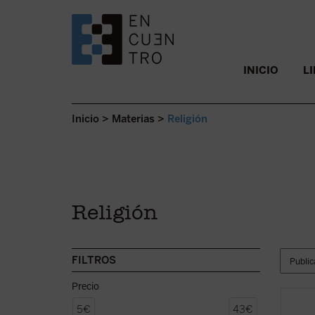
SALTAR AL CONTENIDO.
INICIO
L
Inicio
>
Materias
>
Religión
Religión
FILTROS
Precio
Hábilm
5€
43€