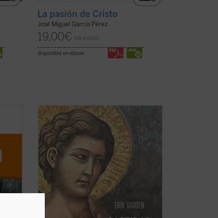
La pasión de Cristo
José Miguel García Pérez
19,00
€
IVA incluido
disponible en ebook:
do de
Erik Varden muestra —en un texto
el
enriquecido con una amplia gama de
xto
referencias a las escrituras, la literatura,
la música, la pintura y la escultura— que
o no
la castidad, la dirección única de los
ología
sentidos, es una cualidad atractiva y ...
(ver ficha)