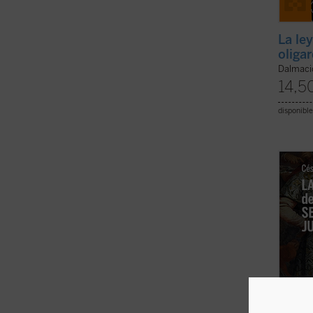
La ley
oliga
Dalmaci
14,5
disponible
Este e
ofrece
una in
narrad
permit
compli
primera