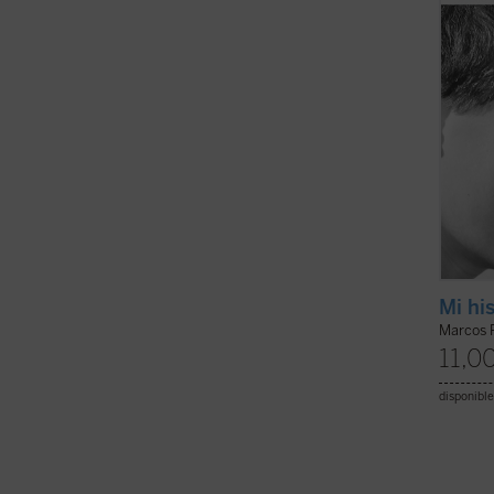
bien l
...
(ver 
Mi hi
Marcos P
11,0
disponible