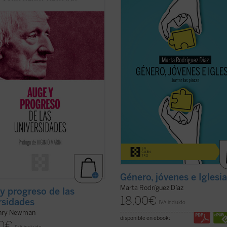
ta, acompañado de las notas de
enorme brecha que separa a padre
itores, la propuesta de Newman
hijos, nietos y abuelos. No hay quie
na invitación a la reflexión sobre
entienda y se escuche. En las famili
 y misión de la universidad que no
motivo de disputa, los hijos no se s
las raíces que la sustentan....
(ver
acogidos y los padres se frustran a
ideas ...
(ver ficha)
Género, jóvenes e Iglesi
Marta Rodríguez Díaz
y progreso de las
18,00
€
rsidades
IVA incluido
nry Newman
disponible en ebook:
0
€