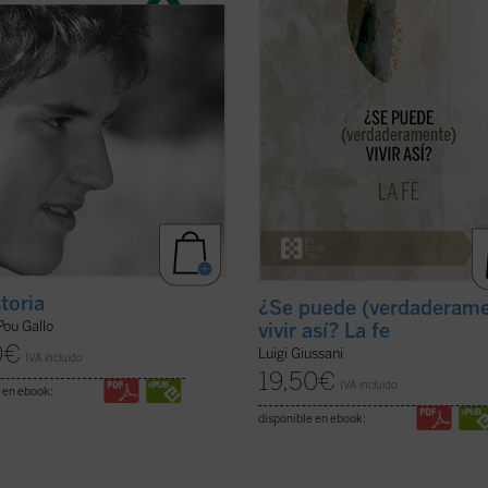
a historia de lo que Cristo ha hecho
tres senderos: «fe, certeza de una
ficha)
presencia; ...
(ver ficha)
storia
¿Se puede (verdaderam
ou Gallo
vivir así? La fe
0
€
Luigi Giussani
IVA incluido
19,50
€
IVA incluido
 en ebook:
disponible en ebook: