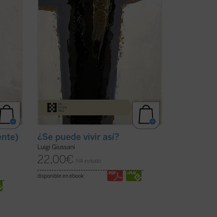
(libertad, obediencia), esperanza
(pobreza, confianza) y ...
(ver ficha)
ente)
¿Se puede vivir así?
Luigi Giussani
22,00
€
IVA incluido
disponible en ebook: