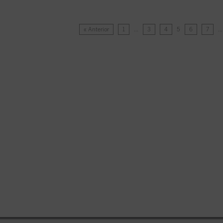
« Anterior
1
…
3
4
5
6
7
…