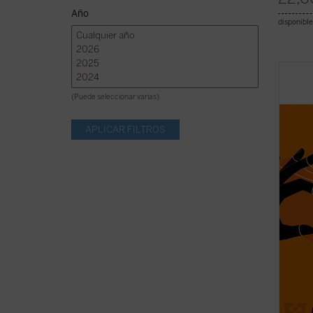
Año
disponible
Este e
intere
(Puede seleccionar varias)
políti
interp
ayuda 
ver el
los hec