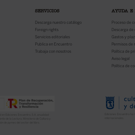
SERVICIOS
AYUDA E
Descarga nuestro catálogo
Proceso de 
Foreign rights
Descarga de
Servicios editoriales
Gastos y plaz
Publica en Encuentro
Permisos de 
Trabaja con nosotros
Política de p
Aviso legal
Política de c
Ediciones Encuentro ha r
l en Ediciones Encuentro, S.A. anualidad
internacionales.
nto de la Lectura, Ministerio de Cultura y
ón de pymes del sector del libro.