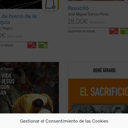
Resucitó
José Miguel García Pérez
 de hierro de la
18,00
€
rquía
IVA incluido
o Negro
disponible en ebook:
0
€
IVA incluido
 en ebook:
nsayo de Mons. César Franco
Esta nueva edición, publicada a mo
 con estilo diáfano y apasionado
conmemoración por el centenario d
troducción a la vida de Jesús
nacimiento del autor, rescata un te
a en el evangelio de Juan, que
definitivo como piedra angular del
e al lector acceder al texto sin
edificio girardiano, pues el sacrifici
caciones. Dividido en dos partes, la
es un tema cualquiera de la antrop
 ...
(ver ficha)
o de la ...
(ver ficha)
Gestionar el Consentimiento de las Cookies