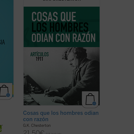
s e
aniversario del nacimiento de su autor,
n se
este sexto volumen de esta serie
as es
contiene ensayos dedicados a la Navidad,
ienten
la literatura, las sufragistas, la prensa,
nte
otros temas habituales y nombres tan
representativos en el ...
(ver ficha)
a
Cosas que los hombres odian
con razón
G.K. Chesterton
21,50
€