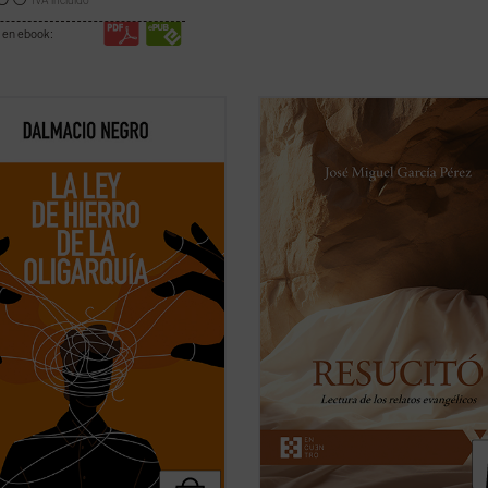
IVA incluido
 en ebook:
nsayo, en el que se combina un
José Miguel García centra la atenc
sante recorrido de la historia de la
sobre las dificultades o extrañezas
ca occidental con una aguda
contenidas en los relatos evangélic
retación de la realidad actual, nos
que son los testimonios más explíci
a recuperar un modo realista de
acerca de lo que aconteció después
 fenómeno político, muy pegado a
muerte y sepultura de Jesús de Naz
hos ...
(ver ficha)
El ...
(ver ficha)