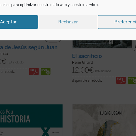
ookies para optimizar nuestro sitio web y nuestro servicio.
Aceptar
Rechazar
Preferenc
da de Jesús según Juan
ranco
El sacrificio
0
€
René Girard
IVA incluido
12,00
€
IVA incluido
 en ebook:
disponible en ebook:
go extraño hablar de 'mi historia'
A modo de comentario,
¿Se puede
 que lo único interesante en ella, lo
(verdaderamente) vivir así?
propo
que la salva de ser una historia
diálogos entre el autor y grupos de
da y plana es lo que Cristo ha
jóvenes. Este primer volumen, en
en mi vida. Por lo tanto, es más
palabras de Giussani, transita por 