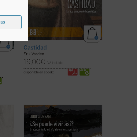
ias
Castidad
Erik Varden
19,00
€
IVA incluido
disponible en ebook:
Un libro en el que el genio del autor brilla
ne
especialmente, en un recorrido
humanamente razonable y atractivo a
través de los conceptos principales que
estos
describen la existencia cristiana: fe