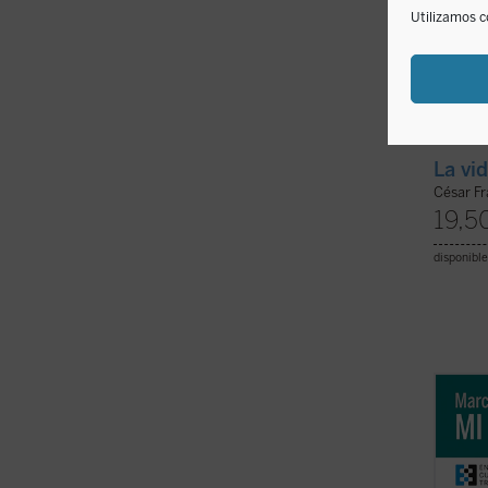
Utilizamos c
La vi
César F
19,5
disponible
«Es al
puesto
único 
aburri
hecho 