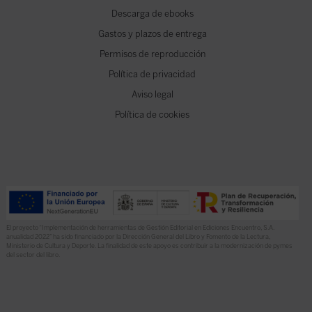
Descarga de ebooks
Gastos y plazos de entrega
Permisos de reproducción
Política de privacidad
Aviso legal
Política de cookies
El proyecto “Implementación de herramientas de Gestión Editorial en Ediciones Encuentro, S.A.
anualidad 2022” ha sido financiado por la Dirección General del Libro y Fomento de la Lectura,
Ministerio de Cultura y Deporte. La finalidad de este apoyo es contribuir a la modernización de pymes
del sector del libro.