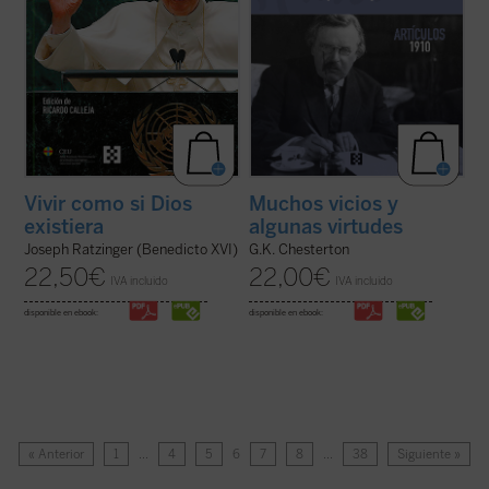
Vivir como si Dios
Muchos vicios y
existiera
algunas virtudes
Joseph Ratzinger (Benedicto XVI)
G.K. Chesterton
22,50
€
22,00
€
IVA incluido
IVA incluido
disponible en ebook:
disponible en ebook:
« Anterior
1
…
4
5
6
7
8
…
38
Siguiente »