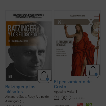
La conversación y el diálogo con filósofos
Hasta ahora los apreciables estudios
clásicos y contemporáneos es una de las
sobre la «teología» de Charles Péguy se
características más sobresalientes en el
han centrado solamente en algunos
pensamiento del papa teólogo. Una
aspectos específicos de la reflexión
compilación de los interlocutores más
cristiana, pero no han indagado sobre
relevantes y una visión de conjunto de ...
cómo el escritor supo reconocer el
(ver ficha)
pensamiento de ...
(ver ficha)
El pensamiento de
Cristo
Ratzinger y los
filósofos
Agostino Molteni
21,00
€
Alejandro Sada, Rudy Albino de
IVA incluido
Assunçao, (...)
disponible en ebook: