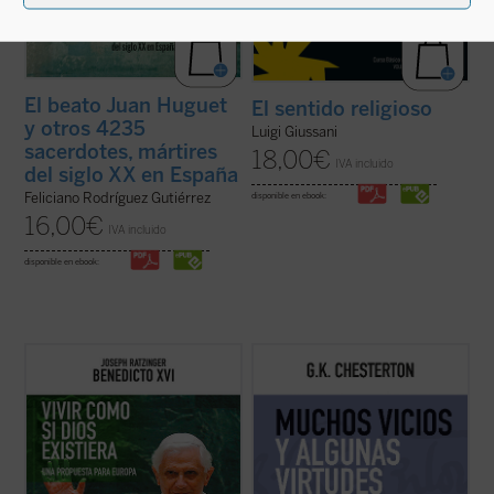
El beato Juan Huguet
El sentido religioso
y otros 4235
Luigi Giussani
sacerdotes, mártires
18,00
€
IVA incluido
del siglo XX en España
Feliciano Rodríguez Gutiérrez
disponible en ebook:
16,00
€
IVA incluido
disponible en ebook:
El propósito de este libro no es otro que
Presentamos el quinto volumen de la serie
hacer pensar
, tomando en serio lo que
en el que encontraremos nuevamente todo
aporta el anuncio cristiano y su riquísima
el ingenio, la rapidez, profundidad y buen
tradición intelectual. Reúne textos de
humor del autor inglés, cuyos textos de
Joseph Ratzinger/Benedicto XVI en torno a
1910 se nos presentan quizá más variados
un hilo conductor: su gran ...
(ver ficha)
y combativos que otros años aunque ...
(ver
ficha)