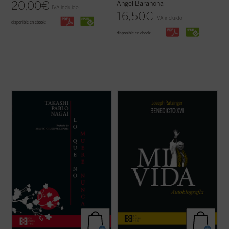
20,00
€
Ángel Barahona
IVA incluido
16,50
€
IVA incluido
disponible en ebook:
disponible en ebook:
Lo que no muere nunca
es la autobiografía
Al hilo de su historia personal, Ratzinger
de Takashi Nagai, en la que el autor recorre
repasa los problemas de la Iglesia
su vida, desde la infancia hasta el día de la
contemporánea, dando una visión plena de
explosión de la bomba atómica, captando
lucidez y abriendo su corazón al lector. La
los numerosos acontecimientos que se
incorporación de un texto a cargo de
desarrollan como la ...
(ver ficha)
Giuliano Vigini que reconstruye los años ...
(ver ficha)