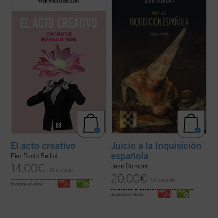
este recorrido fascinante a través de los
oscurantismo y la crueldad mayores que
aspectos psicológicos, históricos,
puedan concebirse. Jean Dumont, el gran
artísticos, sociológicos y filosóficos de la
hispanista, se propone en
Juicio a la
creatividad. ¿En qué consiste lo creativo?
Inquisición española
dar una oportunidad
¿Qué fomenta la creatividad? ...
(ver ficha)
de defensa a la acusada. El resultado ...
(ver
ficha)
Juicio a la Inquisición
El acto creativo
española
Pier Paolo Bellini
14,00
€
Jean Dumont
IVA incluido
20,00
€
IVA incluido
disponible en ebook:
disponible en ebook: