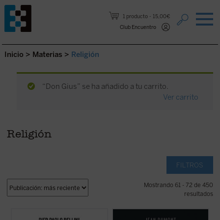
Saltar al contenido.
1 producto
15,00€
Club Encuentro
Inicio
>
Materias
>
Religión
“Don Gius” se ha añadido a tu carrito.
Ver carrito
Religión
FILTROS
Mostrando 61 - 72 de 450
resultados
Acompaña al profesor Pier Paolo Bellini en
Mencionando la Inquisición se condensa el