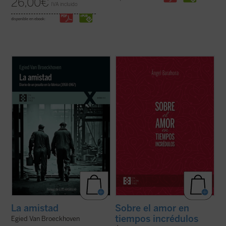
26,00
€
IVA incluido
disponible en ebook:
La amistad
contiene una amplia antología
Ángel Barahona ofrece una visión
de extractos editados e inéditos del diario
convincente de las profundas enseñanzas
al que el jesuita Van Broeckhoven confió
de la Biblia y de encíclicas como las de san
sus reflexiones. En él se disciernen
Juan Pablo II, Benedicto XVI y Francisco
elementos profundamente enraizados en la
sobre el amor humano y divino. Este libro
tradición de la Iglesia ...
(ver ficha)
explora estas y muchas otras cuestiones ...
(ver ficha)
La amistad
Sobre el amor en
tiempos incrédulos
Egied Van Broeckhoven