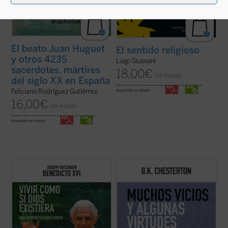
El beato Juan Huguet
El sentido religioso
y otros 4235
Luigi Giussani
sacerdotes, mártires
18,00
€
IVA incluido
del siglo XX en España
Feliciano Rodríguez Gutiérrez
disponible en ebook:
16,00
€
IVA incluido
disponible en ebook:
El propósito de este libro no es otro que
Presentamos el quinto volumen de la serie
hacer pensar
, tomando en serio lo que
en el que encontraremos nuevamente todo
aporta el anuncio cristiano y su riquísima
el ingenio, la rapidez, profundidad y buen
tradición intelectual. Reúne textos de
humor del autor inglés, cuyos textos de
Joseph Ratzinger/Benedicto XVI en torno a
1910 se nos presentan quizá más variados
un hilo conductor: su gran ...
(ver ficha)
y combativos que otros años aunque ...
(ver
ficha)