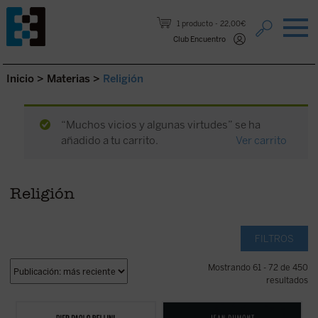
Saltar al contenido.
1 producto
22,00€
Club Encuentro
Inicio
>
Materias
>
Religión
“Muchos vicios y algunas virtudes” se ha
añadido a tu carrito.
Ver carrito
Religión
FILTROS
Mostrando 61 - 72 de 450
resultados
Acompaña al profesor Pier Paolo Bellini en
Mencionando la Inquisición se condensa el