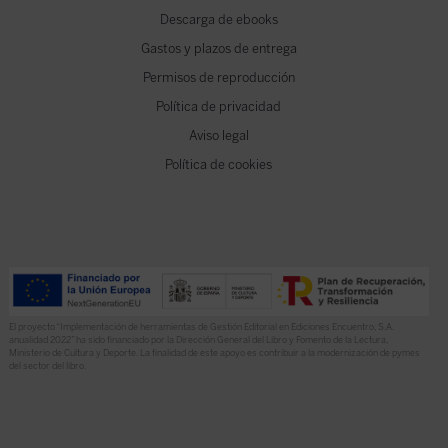
Descarga de ebooks
Gastos y plazos de entrega
Permisos de reproducción
Política de privacidad
Aviso legal
Política de cookies
El proyecto “Implementación de herramientas de Gestión Editorial en Ediciones Encuentro, S.A.
anualidad 2022” ha sido financiado por la Dirección General del Libro y Fomento de la Lectura,
Ministerio de Cultura y Deporte. La finalidad de este apoyo es contribuir a la modernización de pymes
del sector del libro.