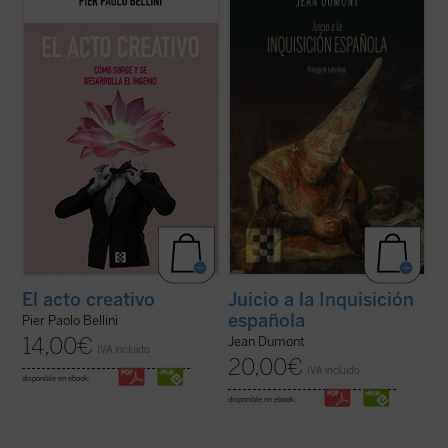
este recorrido fascinante a través de los
oscurantismo y la crueldad mayores que
aspectos psicológicos, históricos,
puedan concebirse. Jean Dumont, el gran
artísticos, sociológicos y filosóficos de la
hispanista, se propone en
Juicio a la
creatividad. ¿En qué consiste lo creativo?
Inquisición española
dar una oportunidad
¿Qué fomenta la creatividad? ...
(ver ficha)
de defensa a la acusada. El resultado ...
(ver
ficha)
Juicio a la Inquisición
El acto creativo
española
Pier Paolo Bellini
14,00
€
Jean Dumont
IVA incluido
20,00
€
IVA incluido
disponible en ebook:
disponible en ebook: