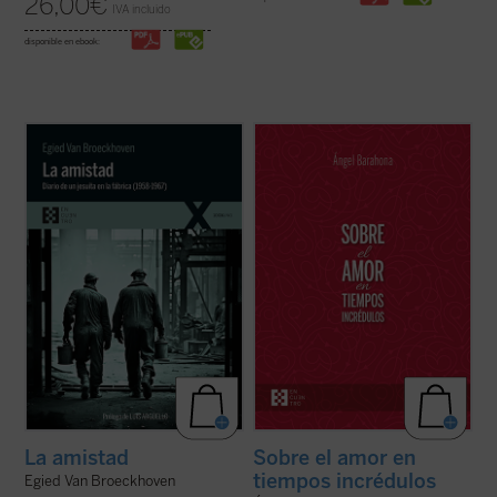
26,00
€
IVA incluido
disponible en ebook:
La amistad
contiene una amplia antología
Ángel Barahona ofrece una visión
de extractos editados e inéditos del diario
convincente de las profundas enseñanzas
al que el jesuita Van Broeckhoven confió
de la Biblia y de encíclicas como las de san
sus reflexiones. En él se disciernen
Juan Pablo II, Benedicto XVI y Francisco
elementos profundamente enraizados en la
sobre el amor humano y divino. Este libro
tradición de la Iglesia ...
(ver ficha)
explora estas y muchas otras cuestiones ...
(ver ficha)
La amistad
Sobre el amor en
tiempos incrédulos
Egied Van Broeckhoven