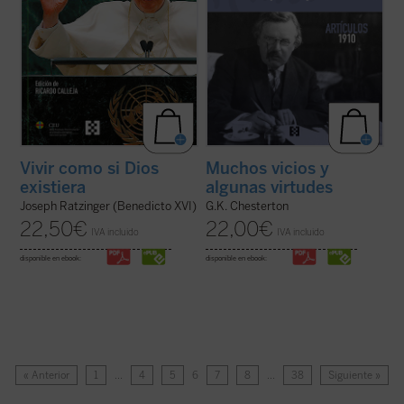
Vivir como si Dios
Muchos vicios y
existiera
algunas virtudes
Joseph Ratzinger (Benedicto XVI)
G.K. Chesterton
22,50
€
22,00
€
IVA incluido
IVA incluido
disponible en ebook:
disponible en ebook:
« Anterior
1
…
4
5
6
7
8
…
38
Siguiente »