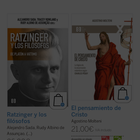
La conversación y el diálogo con filósofos
Hasta ahora los apreciables estudios
clásicos y contemporáneos es una de las
sobre la «teología» de Charles Péguy se
características más sobresalientes en el
han centrado solamente en algunos
pensamiento del papa teólogo. Una
aspectos específicos de la reflexión
compilación de los interlocutores más
cristiana, pero no han indagado sobre
relevantes y una visión de conjunto de ...
cómo el escritor supo reconocer el
(ver ficha)
pensamiento de ...
(ver ficha)
El pensamiento de
Cristo
Ratzinger y los
filósofos
Agostino Molteni
21,00
€
Alejandro Sada, Rudy Albino de
IVA incluido
Assunçao, (...)
disponible en ebook: