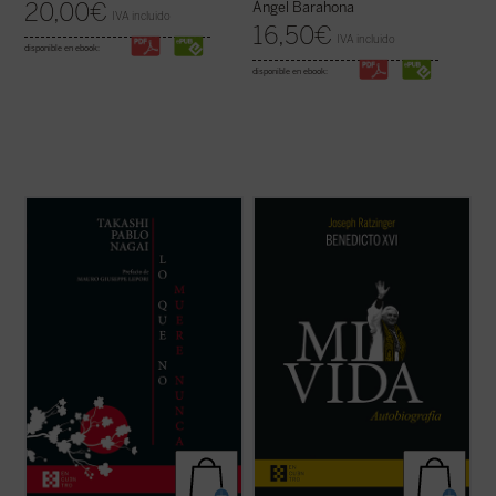
20,00
€
Ángel Barahona
IVA incluido
16,50
€
IVA incluido
disponible en ebook:
disponible en ebook:
Lo que no muere nunca
es la autobiografía
Al hilo de su historia personal, Ratzinger
de Takashi Nagai, en la que el autor recorre
repasa los problemas de la Iglesia
su vida, desde la infancia hasta el día de la
contemporánea, dando una visión plena de
explosión de la bomba atómica, captando
lucidez y abriendo su corazón al lector. La
los numerosos acontecimientos que se
incorporación de un texto a cargo de
desarrollan como la ...
(ver ficha)
Giuliano Vigini que reconstruye los años ...
(ver ficha)