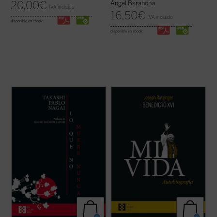
20,00
€
Ángel Barahona
IVA incluido
16,50
€
IVA incluido
disponible en ebook:
disponible en ebook:
Lo que no muere nunca
es la autobiografía
Al hilo de su historia personal, Ratzinger
de Takashi Nagai, en la que el autor recorre
repasa los problemas de la Iglesia
su vida, desde la infancia hasta el día de la
contemporánea, dando una visión plena de
explosión de la bomba atómica, captando
lucidez y abriendo su corazón al lector. La
los numerosos acontecimientos que se
incorporación de un texto a cargo de
desarrollan como la ...
(ver ficha)
Giuliano Vigini que reconstruye los años ...
(ver ficha)