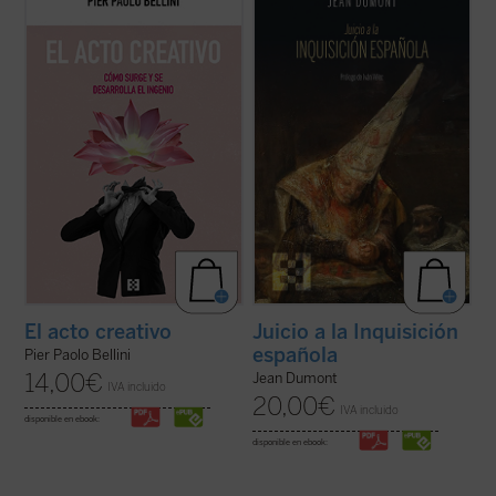
este recorrido fascinante a través de los
oscurantismo y la crueldad mayores que
aspectos psicológicos, históricos,
puedan concebirse. Jean Dumont, el gran
artísticos, sociológicos y filosóficos de la
hispanista, se propone en
Juicio a la
creatividad. ¿En qué consiste lo creativo?
Inquisición española
dar una oportunidad
¿Qué fomenta la creatividad? ...
(ver ficha)
de defensa a la acusada. El resultado ...
(ver
ficha)
Juicio a la Inquisición
El acto creativo
española
Pier Paolo Bellini
14,00
€
Jean Dumont
IVA incluido
20,00
€
IVA incluido
disponible en ebook:
disponible en ebook: