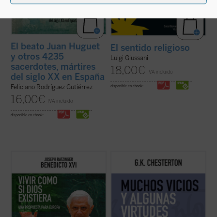
El beato Juan Huguet
El sentido religioso
y otros 4235
Luigi Giussani
sacerdotes, mártires
18,00
€
IVA incluido
del siglo XX en España
Feliciano Rodríguez Gutiérrez
disponible en ebook:
16,00
€
IVA incluido
disponible en ebook:
El propósito de este libro no es otro que
Presentamos el quinto volumen de la serie
hacer pensar
, tomando en serio lo que
en el que encontraremos nuevamente todo
aporta el anuncio cristiano y su riquísima
el ingenio, la rapidez, profundidad y buen
tradición intelectual. Reúne textos de
humor del autor inglés, cuyos textos de
Joseph Ratzinger/Benedicto XVI en torno a
1910 se nos presentan quizá más variados
un hilo conductor: su gran ...
(ver ficha)
y combativos que otros años aunque ...
(ver
ficha)