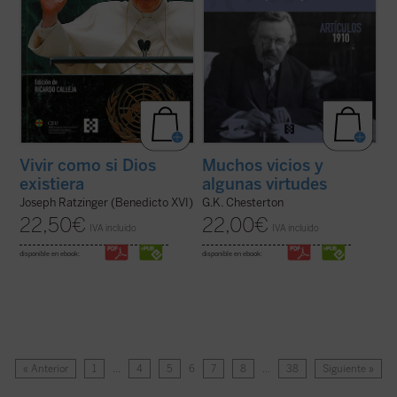
Vivir como si Dios
Muchos vicios y
existiera
algunas virtudes
Joseph Ratzinger (Benedicto XVI)
G.K. Chesterton
22,50
€
22,00
€
IVA incluido
IVA incluido
disponible en ebook:
disponible en ebook:
« Anterior
1
…
4
5
6
7
8
…
38
Siguiente »