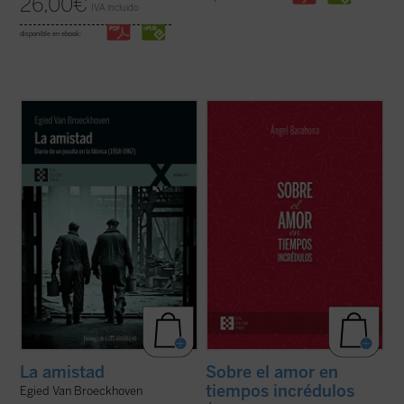
26,00
€
IVA incluido
disponible en ebook:
La amistad
contiene una amplia antología
Ángel Barahona ofrece una visión
de extractos editados e inéditos del diario
convincente de las profundas enseñanzas
al que el jesuita Van Broeckhoven confió
de la Biblia y de encíclicas como las de san
sus reflexiones. En él se disciernen
Juan Pablo II, Benedicto XVI y Francisco
elementos profundamente enraizados en la
sobre el amor humano y divino. Este libro
tradición de la Iglesia ...
(ver ficha)
explora estas y muchas otras cuestiones ...
(ver ficha)
La amistad
Sobre el amor en
tiempos incrédulos
Egied Van Broeckhoven