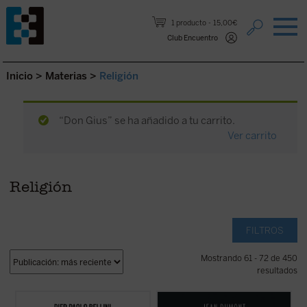
Saltar al contenido.
1 producto
15,00€
Club Encuentro
Inicio
>
Materias
>
Religión
“Don Gius” se ha añadido a tu carrito.
Ver carrito
Religión
FILTROS
Mostrando 61 - 72 de 450
resultados
Acompaña al profesor Pier Paolo Bellini en
Mencionando la Inquisición se condensa el