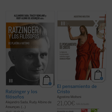
La conversación y el diálogo con filósofos
Hasta ahora los apreciables estudios
clásicos y contemporáneos es una de las
sobre la «teología» de Charles Péguy se
características más sobresalientes en el
han centrado solamente en algunos
pensamiento del papa teólogo. Una
aspectos específicos de la reflexión
compilación de los interlocutores más
cristiana, pero no han indagado sobre
relevantes y una visión de conjunto de ...
cómo el escritor supo reconocer el
(ver ficha)
pensamiento de ...
(ver ficha)
El pensamiento de
Cristo
Ratzinger y los
filósofos
Agostino Molteni
21,00
€
Alejandro Sada, Rudy Albino de
IVA incluido
Assunçao, (...)
disponible en ebook: