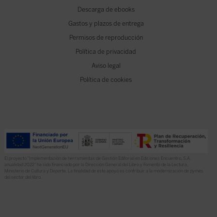
Descarga de ebooks
Gastos y plazos de entrega
Permisos de reproducción
Política de privacidad
Aviso legal
Política de cookies
El proyecto “Implementación de herramientas de Gestión Editorial en Ediciones Encuentro, S.A.
anualidad 2022” ha sido financiado por la Dirección General del Libro y Fomento de la Lectura,
Ministerio de Cultura y Deporte. La finalidad de este apoyo es contribuir a la modernización de pymes
del sector del libro.