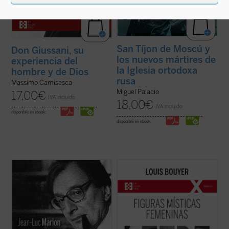
San Tíjon de Moscú y
Don Giussani, su
los nuevos mártires de
experiencia del
la Iglesia ortodoxa
hombre y de Dios
rusa
Massimo Camisasca
Miguel Palacio
17,00
€
IVA incluido
18,00
€
IVA incluido
disponible en ebook:
disponible en ebook:
¿Hacia dónde va el mundo? ¿Cuál es el
Desde Hadewijch de Amberes hasta Edith
estado de la Iglesia? ¿Qué futuro tiene
Stein, pasando por Teresa de Ávila, Teresa
Europa? Estas son algunas de las
del Niño Jesús e Isabel de la Trinidad: cinco
preguntas formuladas por el periodista
místicas, cinco personalidades
especializado en el mundo de la cultura
excepcionales, que impulsan un
Paul-François Paoli a las que Jean-Luc
renacimiento interior necesario para la
Marion ...
(ver ficha)
Iglesia tanto ...
(ver ficha)