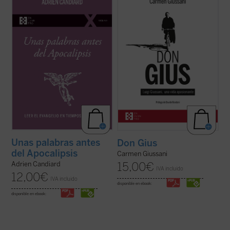
últimas décadas del siglo XX, el dominico
recoge cerca de un centenar de
Adrien Candiard tenía la percepción de vivir
testimonios de personas que, a largo de su
en un mundo firme y tranquilizador que, de
vida, compartieron un tramo de camino con
modo casi repentino, se ha hundido en el
él. Un libro único y precioso que, con motivo
curso de apenas unos pocos ...
(ver ficha)
del centenario del nacimiento del fundador
de ...
(ver ficha)
Unas palabras antes
Don Gius
del Apocalipsis
Carmen Giussani
15,00
€
Adrien Candiard
IVA incluido
12,00
€
IVA incluido
disponible en ebook:
disponible en ebook: