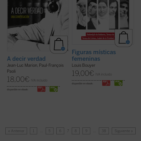
Figuras místicas
femeninas
A decir verdad
Louis Bouyer
Jean-Luc Marion, Paul-François
Paoli
19,00
€
IVA incluido
18,00
€
IVA incluido
disponible en ebook:
disponible en ebook:
« Anterior
1
…
5
6
7
8
9
…
38
Siguiente »