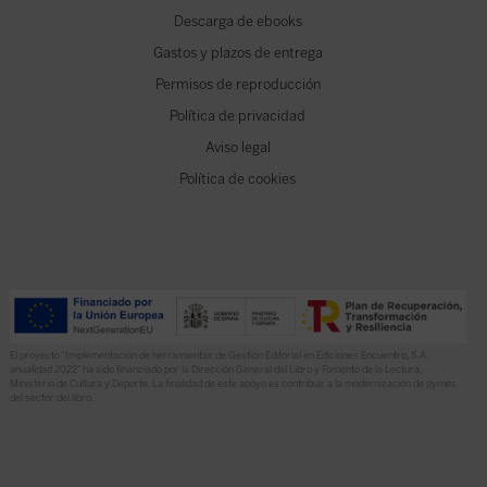
Descarga de ebooks
Gastos y plazos de entrega
Permisos de reproducción
Política de privacidad
Aviso legal
Política de cookies
El proyecto “Implementación de herramientas de Gestión Editorial en Ediciones Encuentro, S.A.
anualidad 2022” ha sido financiado por la Dirección General del Libro y Fomento de la Lectura,
Ministerio de Cultura y Deporte. La finalidad de este apoyo es contribuir a la modernización de pymes
del sector del libro.