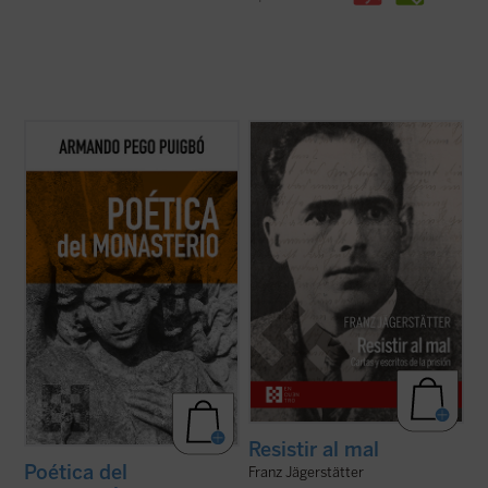
Poética del monasterio
reflexiona
Franz Jägerstätter, campesino austriaco,
alrededor de los espacios fundamentales
casado, padre de tres niñas y ferviente
que constituyen el horizonte social y
católico, fue ejecutado en 1943 por negarse
antropológico de las tres figuras: el hogar,
a servir en el ejército nazi. Se publican aquí
la escuela y la celda, reivindicando una
por primera vez en castellano todos los
pedagogía humanista fundada en la ...
(ver
escritos de Jägerstätter ...
(ver ficha)
ficha)
Resistir al mal
Poética del
Franz Jägerstätter