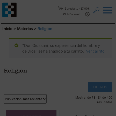
Saltar al contenido.
1 producto
17,00€
Club Encuentro
Inicio
>
Materias
>
Religión
“Don Giussani, su experiencia del hombre y
de Dios” se ha añadido a tu carrito.
Ver carrito
Religión
FILTROS
Mostrando 73 - 84 de 450
resultados
Como tantos occidentales nacidos en las
Editado por Carmen Giussani, el libro