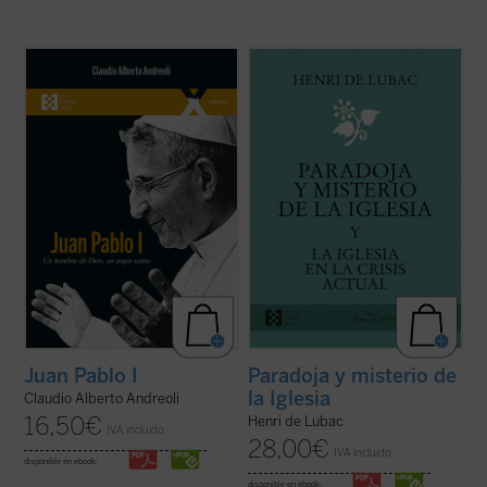
El 4 de septiembre de 2022 fue beatificado
¿Qué lugar han de ocupar la Iglesia y los
el Siervo de Dios Albino Luciani, quien fue
cristianos en la sociedad contemporánea?
papa con el nombre de Juan Pablo I, con
Este es el tema dominante de los textos de
uno de los pontificados más breves de la
Henri de Lubac reunidos en el presente
historia. El autor, que ha tenido la gracia de
volumen. Frente a una crisis que sacude las
conocer personalmente al beato ...
(ver
raíces espirituales de Europa, el ...
(ver
ficha)
ficha)
Juan Pablo I
Paradoja y misterio de
la Iglesia
Claudio Alberto Andreoli
16,50
€
Henri de Lubac
IVA incluido
28,00
€
IVA incluido
disponible en ebook:
disponible en ebook: