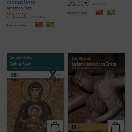
monasterio
26,00
€
IVA incluido
Armando Pego
disponible en ebook:
23,00
€
IVA incluido
disponible en ebook:
John Henry Newman escribe este
«Estas intervenciones de don Giussani
apasionado tratado breve a modo de
ponen de manifiesto qué puede ser el
respuesta a
Eirenicon
, un largo volumen
cristianismo cuando dialoga con las
escrito por su amigo Edward Pusey. Aquí el
necesidades del hombre. Él nos enseña a
santo insiste en la legitimidad del puesto de
verificar qué acontece cuando vivimos
María en la teología católica recurriendo ...
nuestras exigencias humanas poniéndolas
(ver ficha)
en relación ...
(ver ficha)