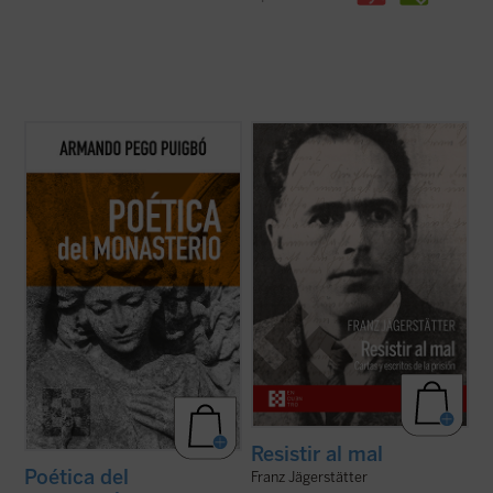
Poética del monasterio
reflexiona
Franz Jägerstätter, campesino austriaco,
alrededor de los espacios fundamentales
casado, padre de tres niñas y ferviente
que constituyen el horizonte social y
católico, fue ejecutado en 1943 por negarse
antropológico de las tres figuras: el hogar,
a servir en el ejército nazi. Se publican aquí
la escuela y la celda, reivindicando una
por primera vez en castellano todos los
pedagogía humanista fundada en la ...
(ver
escritos de Jägerstätter ...
(ver ficha)
ficha)
Resistir al mal
Poética del
Franz Jägerstätter