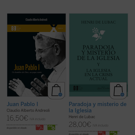
El 4 de septiembre de 2022 fue beatificado
¿Qué lugar han de ocupar la Iglesia y los
el Siervo de Dios Albino Luciani, quien fue
cristianos en la sociedad contemporánea?
papa con el nombre de Juan Pablo I, con
Este es el tema dominante de los textos de
uno de los pontificados más breves de la
Henri de Lubac reunidos en el presente
historia. El autor, que ha tenido la gracia de
volumen. Frente a una crisis que sacude las
conocer personalmente al beato ...
(ver
raíces espirituales de Europa, el ...
(ver
ficha)
ficha)
Juan Pablo I
Paradoja y misterio de
la Iglesia
Claudio Alberto Andreoli
16,50
€
Henri de Lubac
IVA incluido
28,00
€
IVA incluido
disponible en ebook:
disponible en ebook: