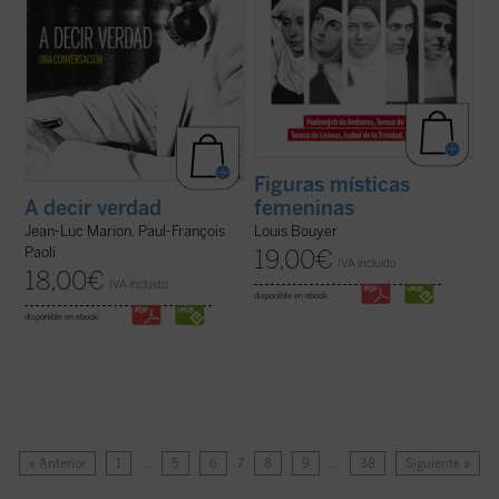
Figuras místicas
femeninas
A decir verdad
Louis Bouyer
Jean-Luc Marion, Paul-François
Paoli
19,00
€
IVA incluido
18,00
€
IVA incluido
disponible en ebook:
disponible en ebook:
« Anterior
1
…
5
6
7
8
9
…
38
Siguiente »