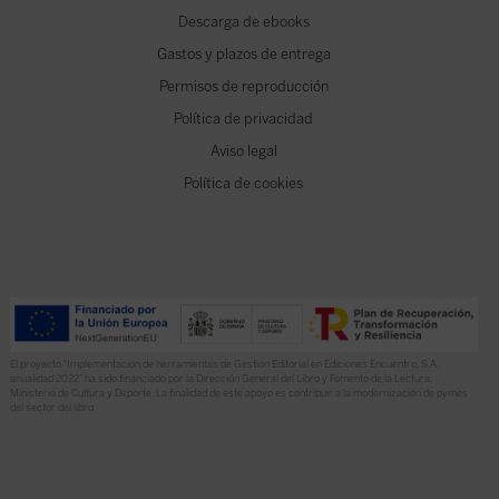
Descarga de ebooks
Gastos y plazos de entrega
Permisos de reproducción
Política de privacidad
Aviso legal
Política de cookies
El proyecto “Implementación de herramientas de Gestión Editorial en Ediciones Encuentro, S.A.
anualidad 2022” ha sido financiado por la Dirección General del Libro y Fomento de la Lectura,
Ministerio de Cultura y Deporte. La finalidad de este apoyo es contribuir a la modernización de pymes
del sector del libro.