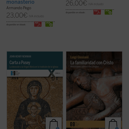
monasterio
26,00
€
IVA incluido
Armando Pego
disponible en ebook:
23,00
€
IVA incluido
disponible en ebook:
John Henry Newman escribe este
«Estas intervenciones de don Giussani
apasionado tratado breve a modo de
ponen de manifiesto qué puede ser el
respuesta a
Eirenicon
, un largo volumen
cristianismo cuando dialoga con las
escrito por su amigo Edward Pusey. Aquí el
necesidades del hombre. Él nos enseña a
santo insiste en la legitimidad del puesto de
verificar qué acontece cuando vivimos
María en la teología católica recurriendo ...
nuestras exigencias humanas poniéndolas
(ver ficha)
en relación ...
(ver ficha)