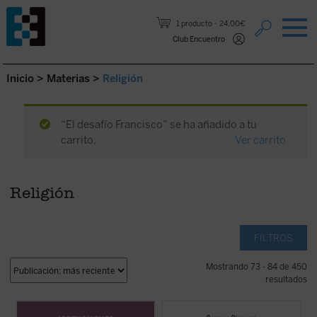
Saltar al contenido.
1 producto
24,00€
Club Encuentro
Inicio
>
Materias
>
Religión
“El desafío Francisco” se ha añadido a tu
carrito.
Ver carrito
Religión
FILTROS
Mostrando 73 - 84 de 450
resultados
Como tantos occidentales nacidos en las
Editado por Carmen Giussani, el libro