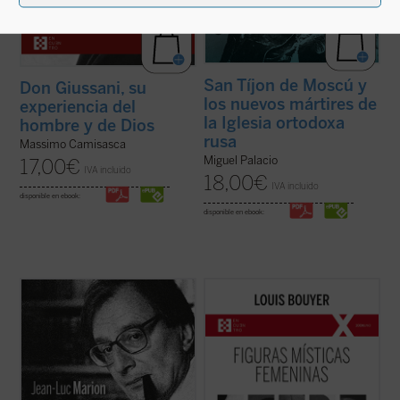
San Tíjon de Moscú y
Don Giussani, su
los nuevos mártires de
experiencia del
la Iglesia ortodoxa
hombre y de Dios
rusa
Massimo Camisasca
Miguel Palacio
17,00
€
IVA incluido
18,00
€
IVA incluido
disponible en ebook:
disponible en ebook:
¿Hacia dónde va el mundo? ¿Cuál es el
Desde Hadewijch de Amberes hasta Edith
estado de la Iglesia? ¿Qué futuro tiene
Stein, pasando por Teresa de Ávila, Teresa
Europa? Estas son algunas de las
del Niño Jesús e Isabel de la Trinidad: cinco
preguntas formuladas por el periodista
místicas, cinco personalidades
especializado en el mundo de la cultura
excepcionales, que impulsan un
Paul-François Paoli a las que Jean-Luc
renacimiento interior necesario para la
Marion ...
(ver ficha)
Iglesia tanto ...
(ver ficha)