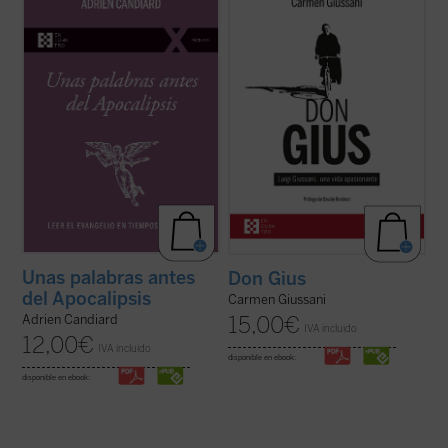
últimas décadas del siglo XX, el dominico
recoge cerca de un centenar de
Adrien Candiard tenía la percepción de vivir
testimonios de personas que, a largo de su
en un mundo firme y tranquilizador que, de
vida, compartieron un tramo de camino con
modo casi repentino, se ha hundido en el
él. Un libro único y precioso que, con motivo
curso de apenas unos pocos ...
(ver ficha)
del centenario del nacimiento del fundador
de ...
(ver ficha)
Unas palabras antes
Don Gius
del Apocalipsis
Carmen Giussani
15,00
€
Adrien Candiard
IVA incluido
12,00
€
IVA incluido
disponible en ebook:
disponible en ebook: