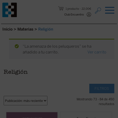
Saltar al contenido.
1 producto
22,00€
Club Encuentro
Inicio
>
Materias
>
Religión
“La amenaza de los peluqueros” se ha
añadido a tu carrito.
Ver carrito
Religión
FILTROS
Mostrando 73 - 84 de 450
resultados
Como tantos occidentales nacidos en las
Editado por Carmen Giussani, el libro