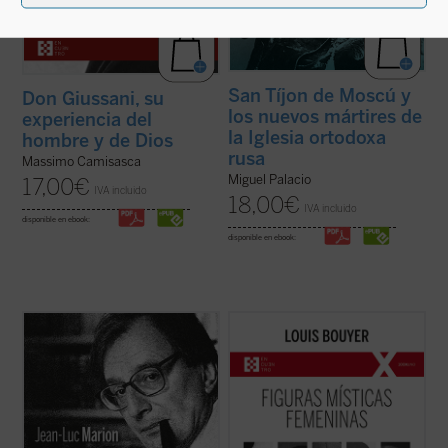
San Tíjon de Moscú y
Don Giussani, su
los nuevos mártires de
experiencia del
la Iglesia ortodoxa
hombre y de Dios
rusa
Massimo Camisasca
Miguel Palacio
17,00
€
IVA incluido
18,00
€
IVA incluido
disponible en ebook:
disponible en ebook:
¿Hacia dónde va el mundo? ¿Cuál es el
Desde Hadewijch de Amberes hasta Edith
estado de la Iglesia? ¿Qué futuro tiene
Stein, pasando por Teresa de Ávila, Teresa
Europa? Estas son algunas de las
del Niño Jesús e Isabel de la Trinidad: cinco
preguntas formuladas por el periodista
místicas, cinco personalidades
especializado en el mundo de la cultura
excepcionales, que impulsan un
Paul-François Paoli a las que Jean-Luc
renacimiento interior necesario para la
Marion ...
(ver ficha)
Iglesia tanto ...
(ver ficha)