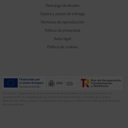
Descarga de ebooks
Gastos y plazos de entrega
Permisos de reproducción
Política de privacidad
Aviso legal
Política de cookies
El proyecto “Implementación de herramientas de Gestión Editorial en Ediciones Encuentro, S.A.
anualidad 2022” ha sido financiado por la Dirección General del Libro y Fomento de la Lectura,
Ministerio de Cultura y Deporte. La finalidad de este apoyo es contribuir a la modernización de pymes
del sector del libro.