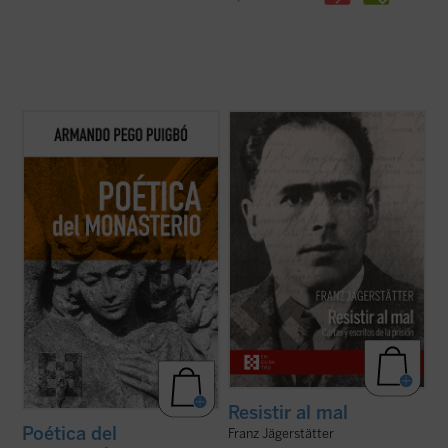
Poética del monasterio
reflexiona
Franz Jägerstätter, campesino austriaco,
alrededor de los espacios fundamentales
casado, padre de tres niñas y ferviente
que constituyen el horizonte social y
católico, fue ejecutado en 1943 por negarse
antropológico de las tres figuras: el hogar,
a servir en el ejército nazi. Se publican aquí
la escuela y la celda, reivindicando una
por primera vez en castellano todos los
pedagogía humanista fundada en la ...
(ver
escritos de Jägerstätter ...
(ver ficha)
ficha)
Resistir al mal
Poética del
Franz Jägerstätter