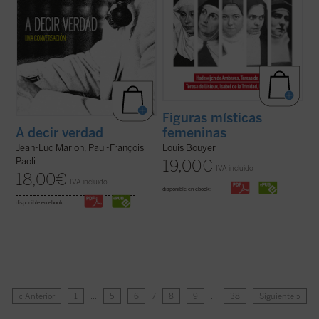
Figuras místicas
femeninas
A decir verdad
Louis Bouyer
Jean-Luc Marion, Paul-François
Paoli
19,00
€
IVA incluido
18,00
€
IVA incluido
disponible en ebook:
disponible en ebook:
« Anterior
1
…
5
6
7
8
9
…
38
Siguiente »