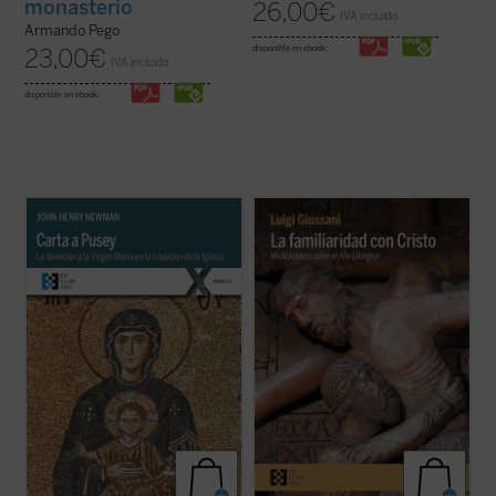
monasterio
26,00
€
IVA incluido
Armando Pego
disponible en ebook:
23,00
€
IVA incluido
disponible en ebook:
John Henry Newman escribe este
«Estas intervenciones de don Giussani
apasionado tratado breve a modo de
ponen de manifiesto qué puede ser el
respuesta a
Eirenicon
, un largo volumen
cristianismo cuando dialoga con las
escrito por su amigo Edward Pusey. Aquí el
necesidades del hombre. Él nos enseña a
santo insiste en la legitimidad del puesto de
verificar qué acontece cuando vivimos
María en la teología católica recurriendo ...
nuestras exigencias humanas poniéndolas
(ver ficha)
en relación ...
(ver ficha)