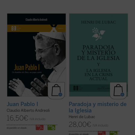
El 4 de septiembre de 2022 fue beatificado
¿Qué lugar han de ocupar la Iglesia y los
el Siervo de Dios Albino Luciani, quien fue
cristianos en la sociedad contemporánea?
papa con el nombre de Juan Pablo I, con
Este es el tema dominante de los textos de
uno de los pontificados más breves de la
Henri de Lubac reunidos en el presente
historia. El autor, que ha tenido la gracia de
volumen. Frente a una crisis que sacude las
conocer personalmente al beato ...
(ver
raíces espirituales de Europa, el ...
(ver
ficha)
ficha)
Juan Pablo I
Paradoja y misterio de
la Iglesia
Claudio Alberto Andreoli
16,50
€
Henri de Lubac
IVA incluido
28,00
€
IVA incluido
disponible en ebook:
disponible en ebook: