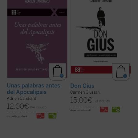
últimas décadas del siglo XX, el dominico
recoge cerca de un centenar de
Adrien Candiard tenía la percepción de vivir
testimonios de personas que, a largo de su
en un mundo firme y tranquilizador que, de
vida, compartieron un tramo de camino con
modo casi repentino, se ha hundido en el
él. Un libro único y precioso que, con motivo
curso de apenas unos pocos ...
(ver ficha)
del centenario del nacimiento del fundador
de ...
(ver ficha)
Unas palabras antes
Don Gius
del Apocalipsis
Carmen Giussani
15,00
€
Adrien Candiard
IVA incluido
12,00
€
IVA incluido
disponible en ebook:
disponible en ebook: