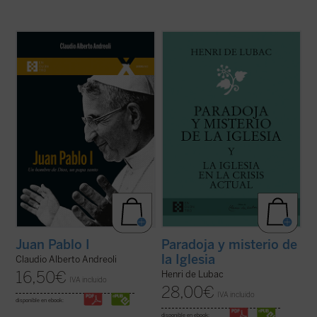
El 4 de septiembre de 2022 fue beatificado
¿Qué lugar han de ocupar la Iglesia y los
el Siervo de Dios Albino Luciani, quien fue
cristianos en la sociedad contemporánea?
papa con el nombre de Juan Pablo I, con
Este es el tema dominante de los textos de
uno de los pontificados más breves de la
Henri de Lubac reunidos en el presente
historia. El autor, que ha tenido la gracia de
volumen. Frente a una crisis que sacude las
conocer personalmente al beato ...
(ver
raíces espirituales de Europa, el ...
(ver
ficha)
ficha)
Juan Pablo I
Paradoja y misterio de
la Iglesia
Claudio Alberto Andreoli
16,50
€
Henri de Lubac
IVA incluido
28,00
€
IVA incluido
disponible en ebook:
disponible en ebook: