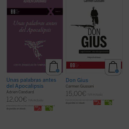
últimas décadas del siglo XX, el dominico
recoge cerca de un centenar de
Adrien Candiard tenía la percepción de vivir
testimonios de personas que, a largo de su
en un mundo firme y tranquilizador que, de
vida, compartieron un tramo de camino con
modo casi repentino, se ha hundido en el
él. Un libro único y precioso que, con motivo
curso de apenas unos pocos ...
(ver ficha)
del centenario del nacimiento del fundador
de ...
(ver ficha)
Unas palabras antes
Don Gius
del Apocalipsis
Carmen Giussani
15,00
€
Adrien Candiard
IVA incluido
12,00
€
IVA incluido
disponible en ebook:
disponible en ebook: