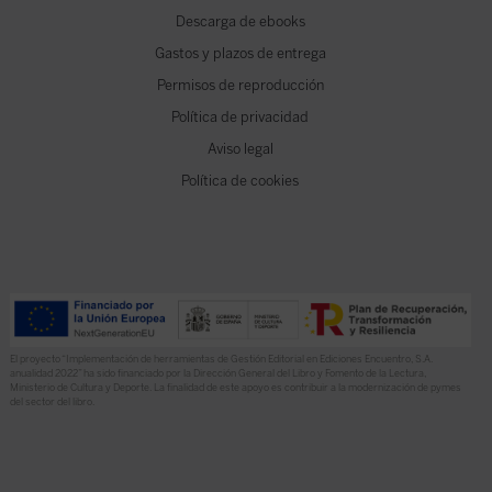
Descarga de ebooks
Gastos y plazos de entrega
Permisos de reproducción
Política de privacidad
Aviso legal
Política de cookies
El proyecto “Implementación de herramientas de Gestión Editorial en Ediciones Encuentro, S.A.
anualidad 2022” ha sido financiado por la Dirección General del Libro y Fomento de la Lectura,
Ministerio de Cultura y Deporte. La finalidad de este apoyo es contribuir a la modernización de pymes
del sector del libro.