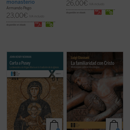
monasterio
26,00
€
IVA incluido
Armando Pego
disponible en ebook:
23,00
€
IVA incluido
disponible en ebook:
John Henry Newman escribe este
«Estas intervenciones de don Giussani
apasionado tratado breve a modo de
ponen de manifiesto qué puede ser el
respuesta a
Eirenicon
, un largo volumen
cristianismo cuando dialoga con las
escrito por su amigo Edward Pusey. Aquí el
necesidades del hombre. Él nos enseña a
santo insiste en la legitimidad del puesto de
verificar qué acontece cuando vivimos
María en la teología católica recurriendo ...
nuestras exigencias humanas poniéndolas
(ver ficha)
en relación ...
(ver ficha)