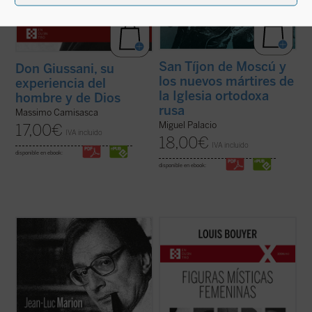
San Tíjon de Moscú y
Don Giussani, su
los nuevos mártires de
experiencia del
la Iglesia ortodoxa
hombre y de Dios
rusa
Massimo Camisasca
Miguel Palacio
17,00
€
IVA incluido
18,00
€
IVA incluido
disponible en ebook:
disponible en ebook:
¿Hacia dónde va el mundo? ¿Cuál es el
Desde Hadewijch de Amberes hasta Edith
estado de la Iglesia? ¿Qué futuro tiene
Stein, pasando por Teresa de Ávila, Teresa
Europa? Estas son algunas de las
del Niño Jesús e Isabel de la Trinidad: cinco
preguntas formuladas por el periodista
místicas, cinco personalidades
especializado en el mundo de la cultura
excepcionales, que impulsan un
Paul-François Paoli a las que Jean-Luc
renacimiento interior necesario para la
Marion ...
(ver ficha)
Iglesia tanto ...
(ver ficha)