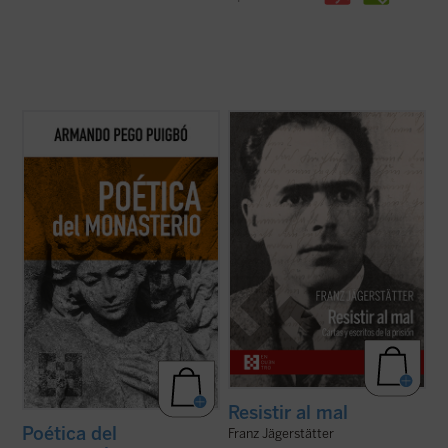
Poética del monasterio
reflexiona
Franz Jägerstätter, campesino austriaco,
alrededor de los espacios fundamentales
casado, padre de tres niñas y ferviente
que constituyen el horizonte social y
católico, fue ejecutado en 1943 por negarse
antropológico de las tres figuras: el hogar,
a servir en el ejército nazi. Se publican aquí
la escuela y la celda, reivindicando una
por primera vez en castellano todos los
pedagogía humanista fundada en la ...
(ver
escritos de Jägerstätter ...
(ver ficha)
ficha)
Resistir al mal
Poética del
Franz Jägerstätter