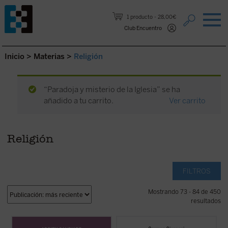
Saltar al contenido.
1 producto
28,00€
Club Encuentro
Inicio
>
Materias
>
Religión
“Paradoja y misterio de la Iglesia” se ha
añadido a tu carrito.
Ver carrito
Religión
FILTROS
Mostrando 73 - 84 de 450
resultados
Como tantos occidentales nacidos en las
Editado por Carmen Giussani, el libro