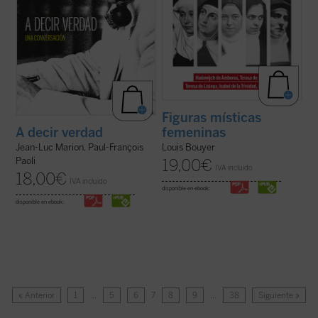
Figuras místicas
femeninas
A decir verdad
Louis Bouyer
Jean-Luc Marion, Paul-François
Paoli
19,00
€
IVA incluido
18,00
€
IVA incluido
disponible en ebook:
disponible en ebook:
« Anterior
1
…
5
6
7
8
9
…
38
Siguiente »