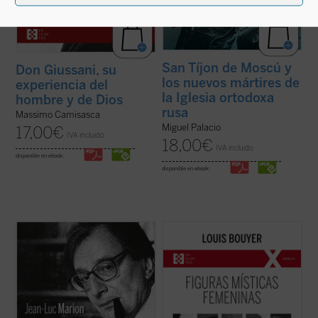
San Tíjon de Moscú y
Don Giussani, su
los nuevos mártires de
experiencia del
la Iglesia ortodoxa
hombre y de Dios
rusa
Massimo Camisasca
Miguel Palacio
17,00
€
IVA incluido
18,00
€
IVA incluido
disponible en ebook:
disponible en ebook:
¿Hacia dónde va el mundo? ¿Cuál es el
Desde Hadewijch de Amberes hasta Edith
estado de la Iglesia? ¿Qué futuro tiene
Stein, pasando por Teresa de Ávila, Teresa
Europa? Estas son algunas de las
del Niño Jesús e Isabel de la Trinidad: cinco
preguntas formuladas por el periodista
místicas, cinco personalidades
especializado en el mundo de la cultura
excepcionales, que impulsan un
Paul-François Paoli a las que Jean-Luc
renacimiento interior necesario para la
Marion ...
(ver ficha)
Iglesia tanto ...
(ver ficha)