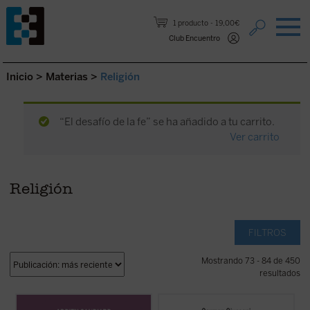
Saltar al contenido.
1 producto
19,00€
Club Encuentro
Inicio
>
Materias
>
Religión
“El desafío de la fe” se ha añadido a tu carrito.
Ver carrito
Religión
FILTROS
Mostrando 73 - 84 de 450
resultados
Como tantos occidentales nacidos en las
Editado por Carmen Giussani, el libro