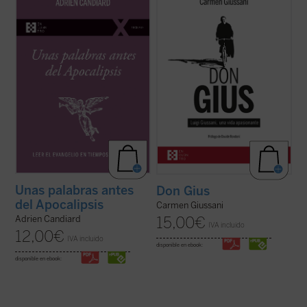
últimas décadas del siglo XX, el dominico
recoge cerca de un centenar de
Adrien Candiard tenía la percepción de vivir
testimonios de personas que, a largo de su
en un mundo firme y tranquilizador que, de
vida, compartieron un tramo de camino con
modo casi repentino, se ha hundido en el
él. Un libro único y precioso que, con motivo
curso de apenas unos pocos ...
(ver ficha)
del centenario del nacimiento del fundador
de ...
(ver ficha)
Unas palabras antes
Don Gius
del Apocalipsis
Carmen Giussani
15,00
€
Adrien Candiard
IVA incluido
12,00
€
IVA incluido
disponible en ebook:
disponible en ebook: