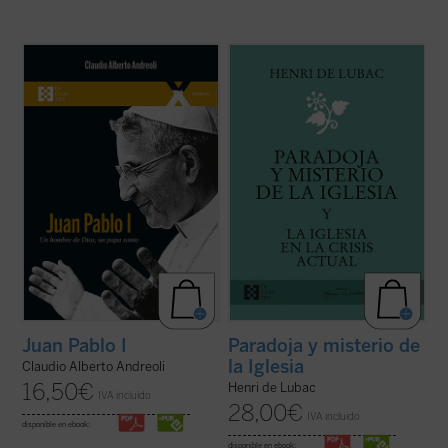
El 4 de septiembre de 2022 fue beatificado
¿Qué lugar han de ocupar la Iglesia y los
el Siervo de Dios Albino Luciani, quien fue
cristianos en la sociedad contemporánea?
papa con el nombre de Juan Pablo I, con
Este es el tema dominante de los textos de
uno de los pontificados más breves de la
Henri de Lubac reunidos en el presente
historia. El autor, que ha tenido la gracia de
volumen. Frente a una crisis que sacude las
conocer personalmente al beato ...
(ver
raíces espirituales de Europa, el ...
(ver
ficha)
ficha)
Juan Pablo I
Paradoja y misterio de
la Iglesia
Claudio Alberto Andreoli
16,50
€
Henri de Lubac
IVA incluido
28,00
€
IVA incluido
disponible en ebook:
disponible en ebook: