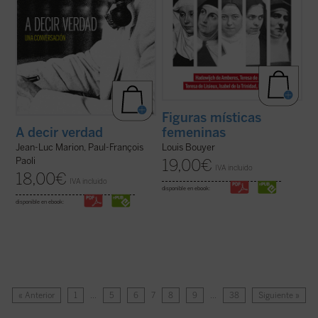
Figuras místicas
femeninas
A decir verdad
Louis Bouyer
Jean-Luc Marion, Paul-François
Paoli
19,00
€
IVA incluido
18,00
€
IVA incluido
disponible en ebook:
disponible en ebook:
« Anterior
1
…
5
6
7
8
9
…
38
Siguiente »