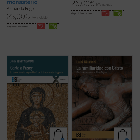
monasterio
26,00
€
IVA incluido
Armando Pego
disponible en ebook:
23,00
€
IVA incluido
disponible en ebook:
John Henry Newman escribe este
«Estas intervenciones de don Giussani
apasionado tratado breve a modo de
ponen de manifiesto qué puede ser el
respuesta a
Eirenicon
, un largo volumen
cristianismo cuando dialoga con las
escrito por su amigo Edward Pusey. Aquí el
necesidades del hombre. Él nos enseña a
santo insiste en la legitimidad del puesto de
verificar qué acontece cuando vivimos
María en la teología católica recurriendo ...
nuestras exigencias humanas poniéndolas
(ver ficha)
en relación ...
(ver ficha)