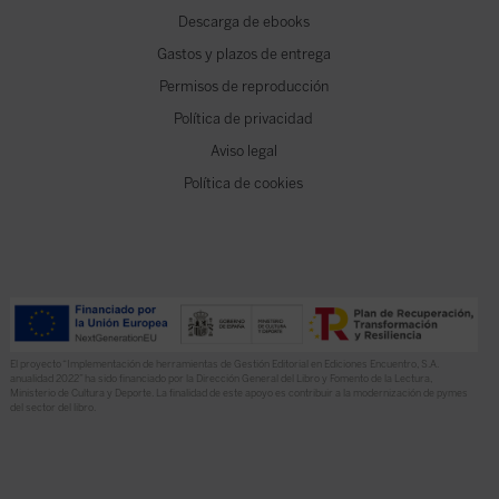
Descarga de ebooks
Gastos y plazos de entrega
Permisos de reproducción
Política de privacidad
Aviso legal
Política de cookies
El proyecto “Implementación de herramientas de Gestión Editorial en Ediciones Encuentro, S.A.
anualidad 2022” ha sido financiado por la Dirección General del Libro y Fomento de la Lectura,
Ministerio de Cultura y Deporte. La finalidad de este apoyo es contribuir a la modernización de pymes
del sector del libro.