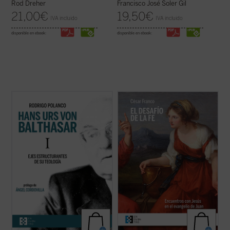
Rod Dreher
Francisco José Soler Gil
21,00
€
19,50
€
IVA incluido
IVA incluido
disponible en ebook:
disponible en ebook:
Este libro quiere introducir al lector en el
Los encuentros narrados en el evangelio
pensamiento teológico de von Balthasar a
de Juan, descritos y desglosados en este
partir de su
Trilogía (Gloria, Teodramática
libro con gran maestría, forman pequeños
y
Teológica),
considerada su obra cumbre
dramas o historias en los que el lector
y que recoge en buena medida su
puede ver retratada su postura personal
producción anterior. Se ...
(ver ficha)
ante Cristo y juzgar si está en el camino ...
(ver ficha)