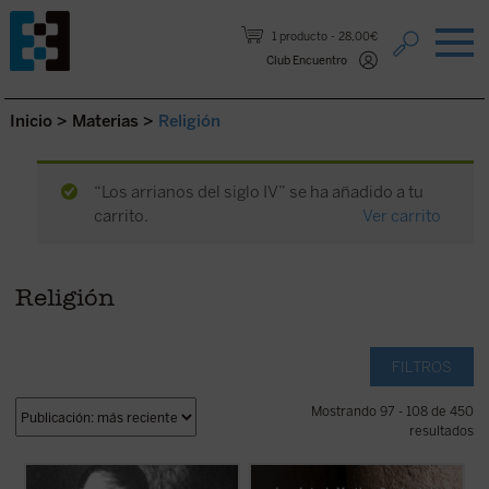
Saltar al contenido.
1 producto
28,00€
Club Encuentro
Inicio
>
Materias
>
Religión
“Los arrianos del siglo IV” se ha añadido a tu
carrito.
Ver carrito
Religión
FILTROS
Mostrando 97 - 108 de 450
resultados
Esta biografía del recién proclamado santo
En este libro se ensaya una historia