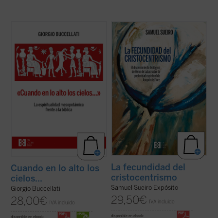
«El libro de Buccellati (...) permite que el
Antes que una cuestión relativa a la
lector prolongue la reflexión histórico-
teología de la historia o a la eclesiología, el
arqueológica hacia la filosofía y la teología.
problema dogmático detectado por Henri
Ha sugerido no pocas conexiones útiles a
de Lubac en
La posteridad espiritual de
la hora de precisar la novedad religiosa,
Joaquín de Fiore
es de orden cristológico y
antropológica y ...
(ver ficha)
trinitario, o mejor, de ...
(ver ficha)
La fecundidad del
Cuando en lo alto los
cristocentrismo
cielos...
Samuel Sueiro Expósito
Giorgio Buccellati
29,50
€
28,00
€
IVA incluido
IVA incluido
disponible en ebook:
disponible en ebook: