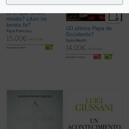
¿Por qué tenéis
miedo? ¿Aún no
tenéis fe?
¿El último Papa de
Papa Francisco
Occidente?
15,00
€
IVA incluido
Giulio Meotti
14,00
€
disponible en ebook:
IVA incluido
disponible en ebook:
El fenómeno que padecemos plantea
Un acontecimiento en la vida del hombre
es
preguntas nada fáciles de resolver:
el cuarto volumen de la serie dedicada a las
¿estaremos ante un cambio de época?
lecciones y diálogos de don Luigi Giussani
¿Saldrá fortalecida la esperanza
durante los Ejercicios espirituales de la
verdadera y se abandonará la utopía del
Fraternidad de Comunión y Liberación
progreso, en lo que tiene de falsa e
(1991-1993). «Las páginas ...
(ver ficha)
inhumana? ¿Se dará, ...
(ver ficha)