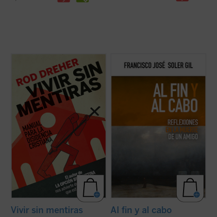
El periodista y escritor Rod Dreher, autor
En este breve ensayo sobre la muerte,
del aclamado
La opción benedictina
, hace
escrito a partir del fallecimiento de un
en este libro de altavoz a Solzhenitsyn y
amigo, el profesor Francisco José Soler Gil
otros muchos disidentes de Europa del
va llevando de la mano al lector por una
Este que nos alertan del peligro no tan
pausada meditación en torno a lo que
lejano de que Estados Unidos y el ...
(ver
sabemos de ella, además de estudiar ...
(ver
ficha)
ficha)
Vivir sin mentiras
Al fin y al cabo