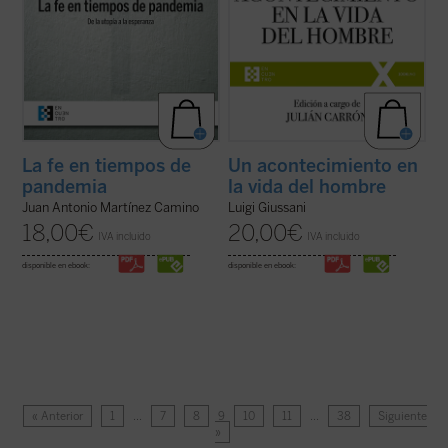
La fe en tiempos de
Un acontecimiento en
pandemia
la vida del hombre
Juan Antonio Martínez Camino
Luigi Giussani
18,00
€
20,00
€
IVA incluido
IVA incluido
disponible en ebook:
disponible en ebook:
« Anterior
1
…
7
8
9
10
11
…
38
Siguiente
»