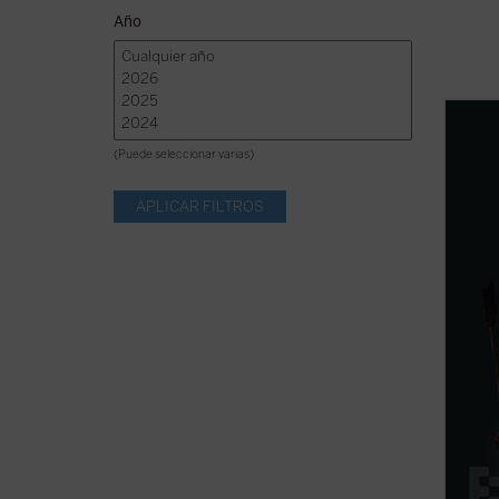
Año
En 155
para e
(Puede seleccionar varias)
histor
expans
debate
civiliz
Nuevo 