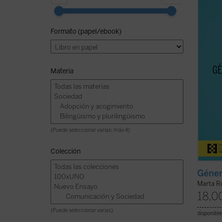
enorme
hijos,
entien
Formato (papel/ebook)
motivo
acogid
ideas .
Materia
(Puede seleccionar varias: máx 4)
Colección
Géner
Marta R
18,0
(Puede seleccionar varias)
disponible