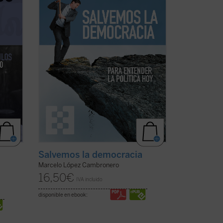
papel de las ideologías y la nueva forma
..
(ver
de hacer la ...
(ver ficha)
Salvemos la democracia
Marcelo López Cambronero
16,50
€
IVA incluido
disponible en ebook: