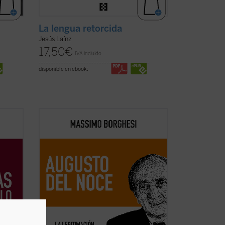
La lengua retorcida
Jesús Laínz
17,50
€
IVA incluido
disponible en ebook:
Este libro pretende recorrer la evolución
as
del pensamiento filosófico y político de
Augusto Del Noce (1910-1989), pensador
u
italiano destacado de la posguerra. Un
a
camino ideal dominado, en los años
último
1940-1950, por una intención
fundamental: la ...
(ver ficha)