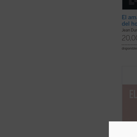
El am
del h
Jean Du
20,0
disponible
Acompa
en est
los as
artísti
creati
¿Qué f
ficha)