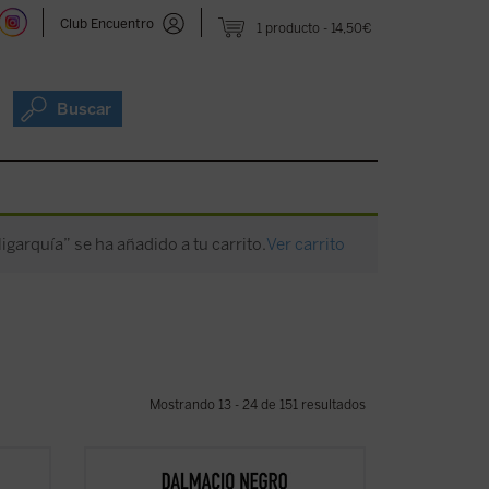
Club Encuentro
1 producto
14,50€
Buscar
oligarquía” se ha añadido a tu carrito.
Ver carrito
Mostrando 13 - 24 de 151 resultados
Este ensayo, en el que se combina un