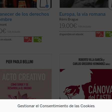
anecer de los derechos
Europa, la vía romana
ombre
Rémi Brague
19,00
€
mont
IVA incluido
0
€
IVA incluido
disponible en ebook:
 en ebook:
ña al profesor Pier Paolo Bellini
Este volumen es una aproximación
e recorrido fascinante a través de
biográfica al personaje a partir de l
pectos psicológicos, históricos,
nuevas aportaciones que se han
cos, sociológicos y filosóficos de la
realizado desde el centenario de s
vidad. ¿En qué consiste lo creativo?
fallecimiento, y abarca su ejecutori
omenta la creatividad? ...
(ver
como ministro de Isabel II hasta su 
y difícil gobierno, ...
(ver ficha)
Gestionar el Consentimiento de las Cookies