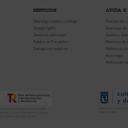
SERVICIOS
AYUDA E
Descarga nuestro catálogo
Proceso de 
Foreign rights
Descarga de
Servicios editoriales
Gastos y plaz
Publica en Encuentro
Permisos de 
Trabaja con nosotros
Política de p
Aviso legal
Política de c
Ediciones Encuentro ha r
l en Ediciones Encuentro, S.A. anualidad
internacionales.
nto de la Lectura, Ministerio de Cultura y
ón de pymes del sector del libro.