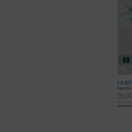
testim
...
(ver 
La gri
Gemma C
16,0
disponible