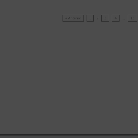
« Anterior
1
2
3
4
…
13