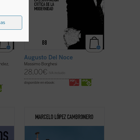
ias
Augusto Del Noce
ández,
Massimo Borghesi
28,00
€
IVA incluido
disponible en ebook:
la
Un breve y muy efectivo texto filosófico-
político, donde reflexiones ordenadas
dez,
eficaz e ingeniosamente sobre el poder,
r
el tiempo, la revolución, la
transformación de las sociedades, el