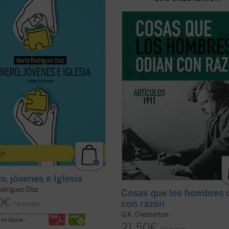
 brecha que separa a padres e
aniversario del nacimiento de su au
 nietos y abuelos. No hay quien se
este sexto volumen de esta serie
da y se escuche. En las familias es
contiene ensayos dedicados a la Na
 de disputa, los hijos no se sienten
la literatura, las sufragistas, la pre
os y los padres se frustran ante
otros temas habituales y nombres 
..
(ver ficha)
representativos en el ...
(ver ficha)
o, jóvenes e Iglesia
odríguez Díaz
Cosas que los hombres 
0
€
con razón
IVA incluido
G.K. Chesterton
 en ebook:
21,50
€