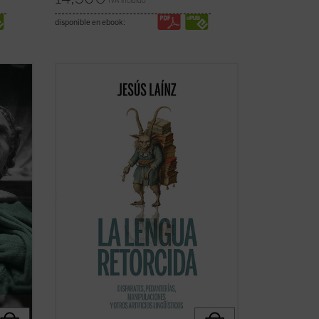
IVA incluido
disponible en ebook:
He aquí un inagotable suministro de
se en
ocurrencias en el uso cotidiano de la
opa.
lengua española, sabrosos episodios de
a
su historia, manipulaciones de los
cado en
incansables separatistas, ridiculeces de
y ...
políticos y otros pedantes... Y lo más
grave: ...
(ver ficha)