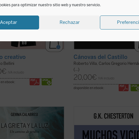
ookies para optimizar nuestro sitio web y nuestro servicio.
Aceptar
Rechazar
Preferenc
Cánovas del Castillo
to creativo
Roberto Villa, Carlos Gregorio Hern
o Bellini
(...)
0
€
IVA incluido
20,00
€
IVA incluido
 en ebook:
disponible en ebook:
bro es el relato de un viaje, el que
Presentamos el quinto volumen de 
 Capra, viuda del comisario
serie en el que encontraremos
esi, ha recorrido desde el día del
nuevamente todo el ingenio, la rapi
ato de su marido. Con prólogo de
profundidad y buen humor del auto
illa,
La grieta y la luz
es un
inglés, cuyos textos de 1910 se nos