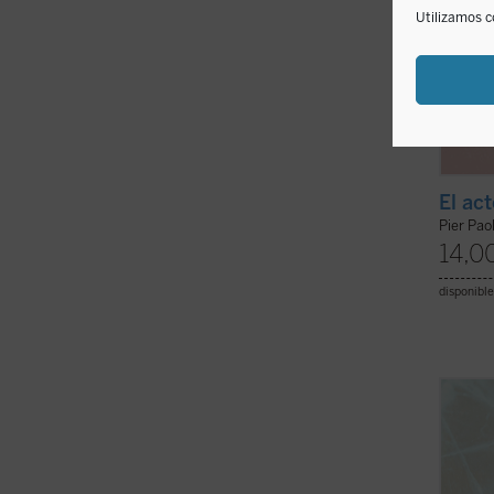
Utilizamos c
El ac
Pier Paol
14,0
disponible
Este li
Gemma
Calabr
asesin
Irene V