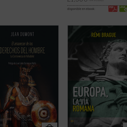
IVA incluido
disponible en ebook:
0 comenzó un espectáculo insólito
Rémi Brague aborda de nuevo la
l mundo: por primera vez en la
cuestión de la identidad, centrándo
ia, un emperador paraliza la
la «vía romana», la latinidad de Eur
ión de su imperio para suscitar un
Esta nueva edición de
Europa, la ví
: ¿es conforme a la justicia la
romana
, un clásico del autor publi
ación y conversión de los indios del
diecisiete idiomas, ha sido ampliada 
...
(ver ficha)
(ver ficha)