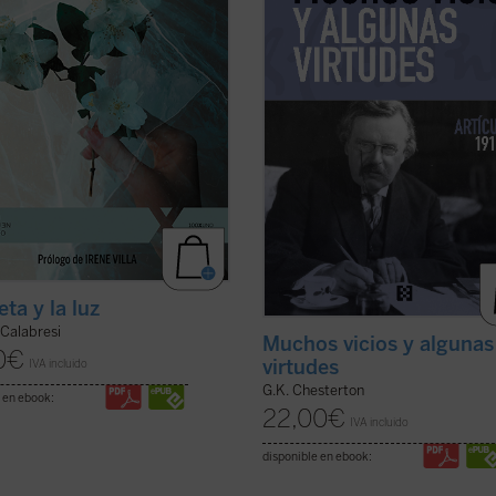
onio intenso, conmovedor y sincero
presentan quizá más variados y
ficha)
combativos que otros años aunque .
ficha)
eta y la luz
alabresi
Muchos vicios y algunas
0
€
virtudes
IVA incluido
G.K. Chesterton
 en ebook:
22,00
€
IVA incluido
disponible en ebook: