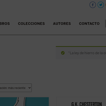
IBROS
COLECCIONES
AUTORES
CONTACTO
“La ley de hierro de la 
dor del género se ha abierto una
Coincidiendo ahora con el 150