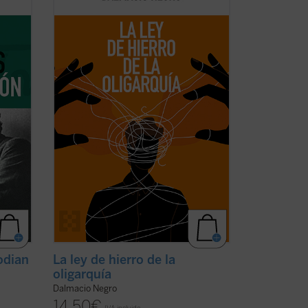
tor,
interesante recorrido de la historia de la
política occidental con una aguda
vidad,
interpretación de la realidad actual, nos
nsa,
ayuda a recuperar un modo realista de
tan
ver el fenómeno político, muy pegado a
los hechos ...
(ver ficha)
odian
La ley de hierro de la
oligarquía
Dalmacio Negro
14,50
€