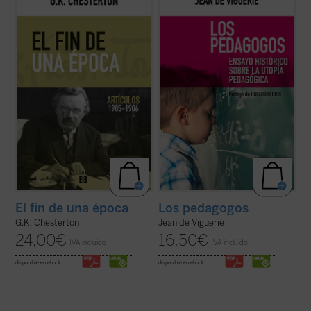
con el Club Chesterton de la Universidad
lo que han hecho algunos de los más
San Pablo CEU, es el primero de una serie
conocidos pedagogos contemporáneos,
que pondrá a disposición de los lectores, en
como Freinet, Ferrière, Piaget, Meirieu:
estos tiempos de desconcierto y asfixia, el
desarrollar los sistemas utópicos
vigor y la cordura ...
(ver ficha)
propuestos hace siglos por pensadores
como Erasmo o ...
(ver ficha)
El fin de una época
Los pedagogos
G.K. Chesterton
Jean de Viguerie
24,00
€
16,50
€
IVA incluido
IVA incluido
disponible en ebook:
disponible en ebook: