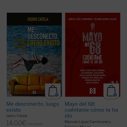
La escena en la que un grupo de jóvenes (o
Este libro aborda, a partir de
no tan jóvenes) ha quedado a tomar unas
conversaciones con relevantes
cervezas y, abortos en las pantallas, con la
personalidades españolas y europeas
cerviz agachada, permanecen
(protagonistas todas ellas de aquellos
whatsappeando
cada uno por su lado, se
acontecimientos), diferentes aspectos
nos ha hecho por desgracia habitual. No es
fundamentales de aquel frenético mes de
...
(ver ficha)
mayo, tales como la experiencia ...
(ver
ficha)
Me desconecto, luego
Mayo del 68:
existo
cuéntame cómo te ha
ido
Isidro Catela
14,00
€
Marcelo López Cambronero,
IVA incluido