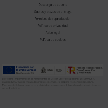
Descarga de ebooks
Gastos y plazos de entrega
Permisos de reproducción
Política de privacidad
Aviso legal
Política de cookies
El proyecto “Implementación de herramientas de Gestión Editorial en Ediciones Encuentro, S.A.
anualidad 2022” ha sido financiado por la Dirección General del Libro y Fomento de la Lectura,
Ministerio de Cultura y Deporte. La finalidad de este apoyo es contribuir a la modernización de pymes
del sector del libro.