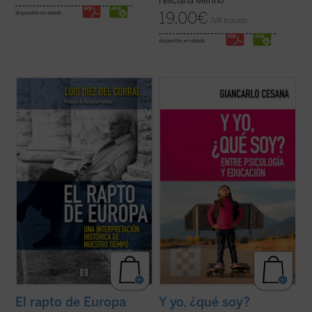
Feliciana Merino
19,00
€
disponible en ebook:
IVA incluido
disponible en ebook:
El rapto de Europa
constituye uno de los
¿Por qué habitualmente el fracaso escolar
más importantes proyectos de
termina en manos de un psicólogo? ¿Por
interpretación histórica sobre Europa
qué con frecuencia son los psicólogos los
elaborados en el siglo XX, además de un
que dirigen la coordinación de la actividad
lúcido diagnóstico profético de la
educativa? Frente a una mentalidad en la
incertidumbre que se ha ido apoderando en
que comúnmente la educación ha ...
(ver
las ...
(ver ficha)
ficha)
El rapto de Europa
Y yo, ¿qué soy?