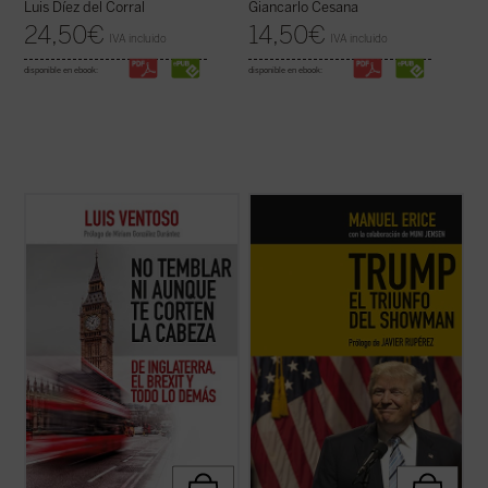
Luis Díez del Corral
Giancarlo Cesana
24,50
€
14,50
€
IVA incluido
IVA incluido
disponible en ebook:
disponible en ebook:
Luis Ventoso, columnista y director adjunto
Una mirada periodística a la irrepetible
de
ABC
y apasionado de lo inglés, ha
campaña electoral vivida por Estados
estudiado a los ingleses y a su país con una
Unidos, protagonizado por un populista
mirada que mezcla ironía y conocimiento
genuinamente americano, Donald Trump.
profundo. El resultado de su exploración
La aparición del magnate, que trivializó la
durante años de residencia ...
(ver ficha)
verdad con técnicas de
reality ...
(ver ficha)