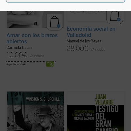
Economía social en
Valladolid
Amar con los brazos
abiertos
Manuel de los Reyes
28,00
€
Carmela Baeza
IVA incluido
10,00
€
IVA incluido
disponible en ebook:
Este libro recoge dieciocho discursos
Este libro recoge los recuerdos y
sobre Europa pronunciados por Churchill
memorias del profesor Juan Velarde a
entre 1945 y 1957, todos ellos escritos con
través de una serie de conversaciones con
una prosa pulcra y brillante, en los que se
los profesores Mikel Buesa y Thomas
pueden observar las principales
Baumert, en las que, de forma rigurosa
cuestiones e interrogantes que el
pero distendida, se repasan los principales
carismático ...
(ver ficha)
episodios de ...
(ver ficha)