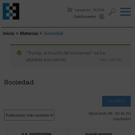
Saltar al contenido.
1 producto
20,00€
Club Encuentro
Inicio
>
Materias
>
Sociedad
“Trump, el triunfo del showman” se ha
añadido a tu carrito.
Ver carrito
Sociedad
FILTROS
Mostrando 49 - 60 de 151
resultados
Este volumen, realizado en colaboración
Jean de Viguerie ilumina a los padres sobre