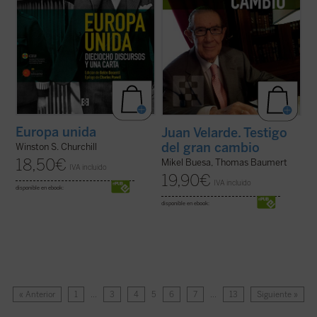
Europa unida
Juan Velarde. Testigo
del gran cambio
Winston S. Churchill
18,50
€
Mikel Buesa, Thomas Baumert
IVA incluido
19,90
€
IVA incluido
disponible en ebook:
disponible en ebook:
« Anterior
1
…
3
4
5
6
7
…
13
Siguiente »