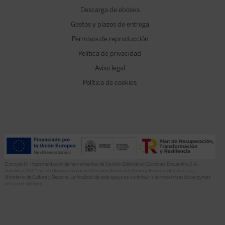
Descarga de ebooks
Gastos y plazos de entrega
Permisos de reproducción
Política de privacidad
Aviso legal
Política de cookies
El proyecto “Implementación de herramientas de Gestión Editorial en Ediciones Encuentro, S.A.
anualidad 2022” ha sido financiado por la Dirección General del Libro y Fomento de la Lectura,
Ministerio de Cultura y Deporte. La finalidad de este apoyo es contribuir a la modernización de pymes
del sector del libro.