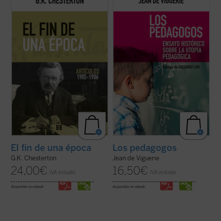
con el Club Chesterton de la Universidad
lo que han hecho algunos de los más
San Pablo CEU, es el primero de una serie
conocidos pedagogos contemporáneos,
que pondrá a disposición de los lectores, en
como Freinet, Ferrière, Piaget, Meirieu:
estos tiempos de desconcierto y asfixia, el
desarrollar los sistemas utópicos
vigor y la cordura ...
(ver ficha)
propuestos hace siglos por pensadores
como Erasmo o ...
(ver ficha)
El fin de una época
Los pedagogos
G.K. Chesterton
Jean de Viguerie
24,00
€
16,50
€
IVA incluido
IVA incluido
disponible en ebook:
disponible en ebook: