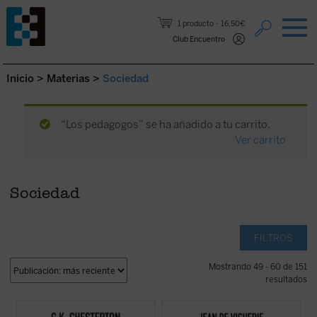
Saltar al contenido.
1 producto
16,50€
Club Encuentro
Inicio
>
Materias
>
Sociedad
“Los pedagogos” se ha añadido a tu carrito.
Ver carrito
Sociedad
FILTROS
Mostrando 49 - 60 de 151
resultados
Este volumen, realizado en colaboración
Jean de Viguerie ilumina a los padres sobre