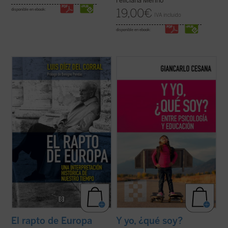
Feliciana Merino
19,00
€
disponible en ebook:
IVA incluido
disponible en ebook:
El rapto de Europa
constituye uno de los
¿Por qué habitualmente el fracaso escolar
más importantes proyectos de
termina en manos de un psicólogo? ¿Por
interpretación histórica sobre Europa
qué con frecuencia son los psicólogos los
elaborados en el siglo XX, además de un
que dirigen la coordinación de la actividad
lúcido diagnóstico profético de la
educativa? Frente a una mentalidad en la
incertidumbre que se ha ido apoderando en
que comúnmente la educación ha ...
(ver
las ...
(ver ficha)
ficha)
El rapto de Europa
Y yo, ¿qué soy?