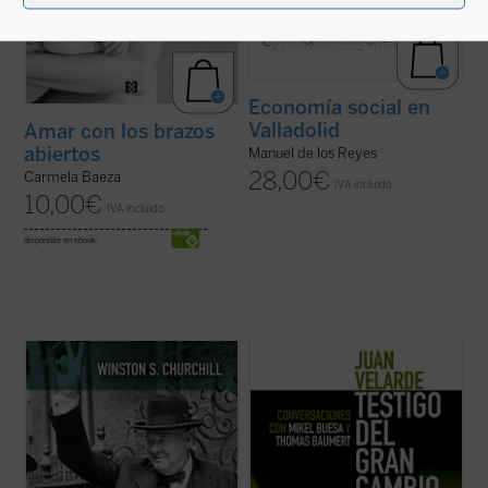
Economía social en
Valladolid
Amar con los brazos
abiertos
Manuel de los Reyes
28,00
€
Carmela Baeza
IVA incluido
10,00
€
IVA incluido
disponible en ebook:
Este libro recoge dieciocho discursos
Este libro recoge los recuerdos y
sobre Europa pronunciados por Churchill
memorias del profesor Juan Velarde a
entre 1945 y 1957, todos ellos escritos con
través de una serie de conversaciones con
una prosa pulcra y brillante, en los que se
los profesores Mikel Buesa y Thomas
pueden observar las principales
Baumert, en las que, de forma rigurosa
cuestiones e interrogantes que el
pero distendida, se repasan los principales
carismático ...
(ver ficha)
episodios de ...
(ver ficha)