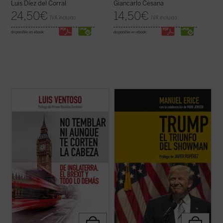
Luis Díez del Corral
Giancarlo Cesana
24,50
€
14,50
€
IVA incluido
IVA incluido
disponible en ebook:
disponible en ebook:
Luis Ventoso, columnista y director adjunto
Una mirada periodística a la irrepetible
de
ABC
y apasionado de lo inglés, ha
campaña electoral vivida por Estados
estudiado a los ingleses y a su país con una
Unidos, protagonizado por un populista
mirada que mezcla ironía y conocimiento
genuinamente americano, Donald Trump.
profundo. El resultado de su exploración
La aparición del magnate, que trivializó la
durante años de residencia ...
(ver ficha)
verdad con técnicas de
reality ...
(ver ficha)