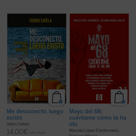
La escena en la que un grupo de jóvenes (o
Este libro aborda, a partir de
no tan jóvenes) ha quedado a tomar unas
conversaciones con relevantes
cervezas y, abortos en las pantallas, con la
personalidades españolas y europeas
cerviz agachada, permanecen
(protagonistas todas ellas de aquellos
whatsappeando
cada uno por su lado, se
acontecimientos), diferentes aspectos
nos ha hecho por desgracia habitual. No es
fundamentales de aquel frenético mes de
...
(ver ficha)
mayo, tales como la experiencia ...
(ver
ficha)
Me desconecto, luego
Mayo del 68:
existo
cuéntame cómo te ha
ido
Isidro Catela
14,00
€
Marcelo López Cambronero,
IVA incluido