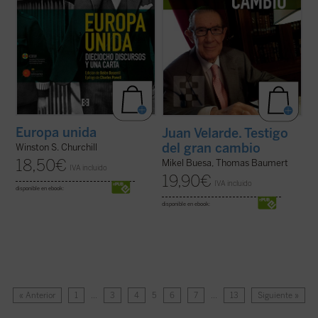
Europa unida
Juan Velarde. Testigo
del gran cambio
Winston S. Churchill
18,50
€
Mikel Buesa, Thomas Baumert
IVA incluido
19,90
€
IVA incluido
disponible en ebook:
disponible en ebook:
« Anterior
1
…
3
4
5
6
7
…
13
Siguiente »