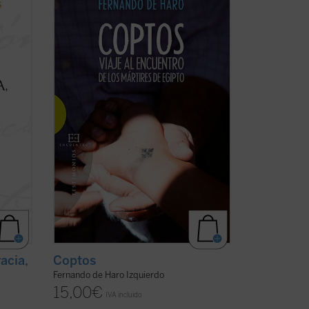
ca
encuentros sobre el terreno, el periodista
vas del
Fernando de Haro nos acerca a la
n el
actualidad y la historia de estos cristianos
,
de Oriente Próximo que, a pesar de la
as ...
persecución, persisten en su rechazo de
la ...
(ver ficha)
acia,
Coptos
Fernando de Haro Izquierdo
15,00
€
IVA incluido