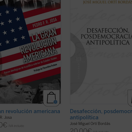
 dé en nuestros días una
su amplio conocimiento de la políti
ntación pacífica de ideas es el del
"desde dentro", las claves explicati
is de las políticas de los Estados
gran proceso de mutación política e
 en el ámbito exterior, ya que se
que se encuentran España y Europa
n tomar habitualmente como punto
algunas de las cuales coinciden con l
er ficha)
(ver ficha)
an revolución americana
Desafección, posdemocr
antipolítica
 R. Josa
0
€
José Miguel Ortí Bordás
IVA incluido
20,00
€