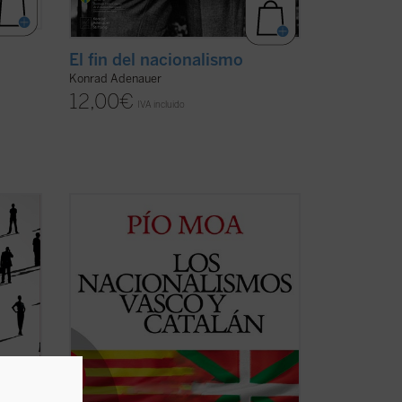
El fin del nacionalismo
Konrad Adenauer
12,00
€
IVA incluido
Este libro aspira a disolver en lo posible
las brumas de ignorancia en que se viene
desenvolviendo la política española con
dad
respecto a la cuestión del separatismo.
 busco
«Es crítica, innovadora e introduce un
esita;
chorro de aire fresco en una zona ...
(ver
ficha)