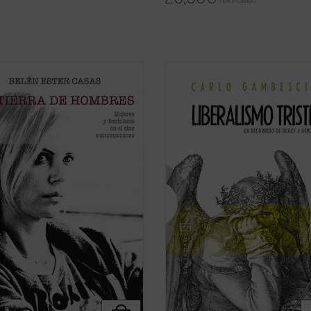
IVA incluido
 ha cambiado, desde los
El presente libro no pretende ser u
cionarios 60, el personaje
historia detallada y exhaustiva del
no en el cine?
pensamiento liberal, sino que aspir
rra de hombres. Mujeres y
verificar, como se hace en el campo
smo en el cine contemporáneo
química o de la física, la cualidad, e
ta un análisis profundo y sin
de una sustancia. La «sustancia»
ios de las claves de la «nueva ...
examinada ...
(ver ficha)
icha)