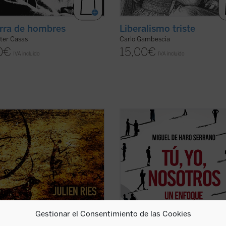
erra de hombres
Liberalismo triste
ter Casas
Carlo Gambescia
0
€
15,00
€
IVA incluido
IVA incluido
Fustel de Coulanges hasta Mircea
---¿Qué es la sociedad civil?
, la presencia de lo sagrado en las
---Tú, yo, nosotros.
ones ha suscitado el interés de
Con esta escueta fórmula, el autor
gos, historiadores, teólogos y
resume el fundamento de la socie
ogos. Hasta la época moderna, lo
civil: cuando yo, desde mi soledad,
o ha ocupado un lugar central en
al otro, cuando lo necesito o me nec
er ficha)
cuando otros ...
(ver ficha)
Gestionar el Consentimiento de las Cookies