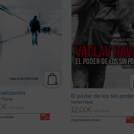
racterísticas y los mecanismos de
manifiesto de la disidencia en ...
(ve
er ficha)
ficha)
ialización
El poder de los sin pode
 Fforde
Václav Havel
0
€
12,00
€
IVA incluido
IVA incluido
 en ebook:
disponible en ebook: