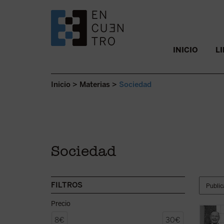
SALTAR AL CONTENIDO.
INICIO
L
Inicio
>
Materias
>
Sociedad
Sociedad
FILTROS
Precio
Uno de
8€
30€