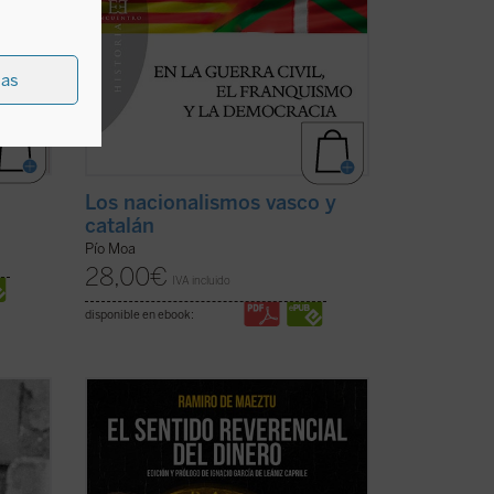
ias
Los nacionalismos vasco y
catalán
Pío Moa
28,00
€
IVA incluido
disponible en ebook:
las
Pocas veces hallará el lector una obra tan
Havel
sorprendentemente oportuna y
uyó un
esclarecedora para nuestras actuales
años
circunstancias económico-financieras y
 en un
morales como ésta de Ramiro de Maeztu.