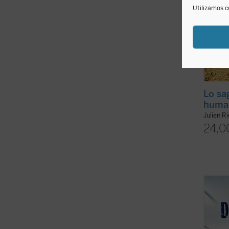
Utilizamos c
Lo sa
huma
Julien R
24,0
La din
socied
víncul
analiz
en est