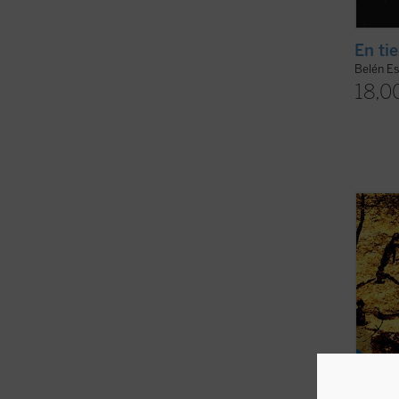
En ti
Belén Es
18,0
Desde 
Eliade
religi
etnólo
sociól
sagrad
la ...
(v