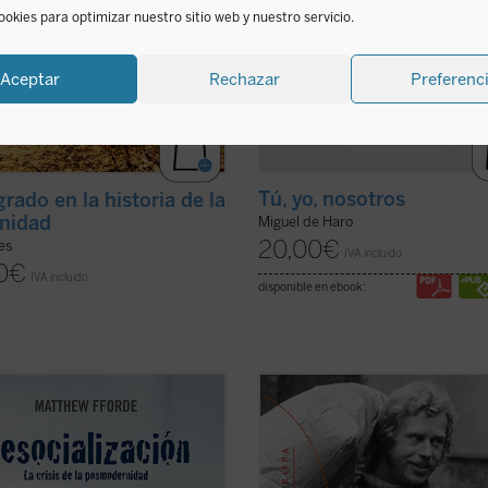
ookies para optimizar nuestro sitio web y nuestro servicio.
Aceptar
Rechazar
Preferenc
Tú, yo, nosotros
grado en la historia de la
nidad
Miguel de Haro
20,00
€
ies
IVA incluido
0
€
IVA incluido
disponible en ebook:
ámica que caracteriza a la
El poder de los sin poder
es una de 
ad postmoderna es la pérdida de
obras más importantes de Václav 
os. Esta «desocialización» es
(1936-2011), un ensayo que constit
ada en detalle por Matthew Fforde
verdadero grito de libertad en los 
e libro, explorando sus orígenes,
setenta y que pronto se convertiría