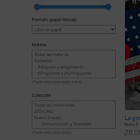
que se
confro
anális
Formato (papel/ebook)
Unidos
suele
de ...
(v
Materia
(Puede seleccionar varias: máx 4)
Colección
La gr
Pedro F.
28,0
(Puede seleccionar varias)