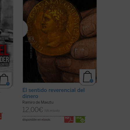
r
Oportuna, al interrogarnos forzosamente
por las causas ...
(ver ficha)
El sentido reverencial del
r
dinero
Ramiro de Maeztu
12,00
€
IVA incluido
disponible en ebook: