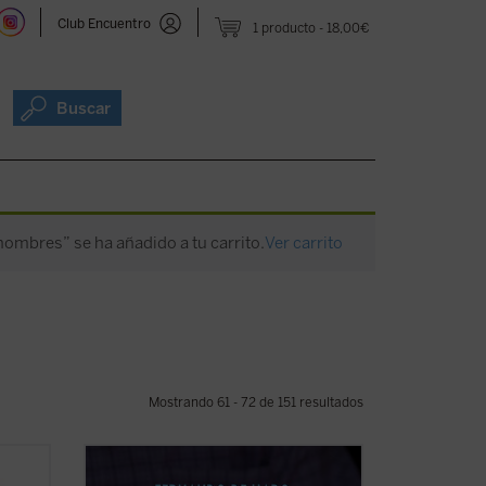
Club Encuentro
1 producto
18,00€
Buscar
 hombres” se ha añadido a tu carrito.
Ver carrito
Mostrando 61 - 72 de 151 resultados
esde
A través de diversas entrevistas y