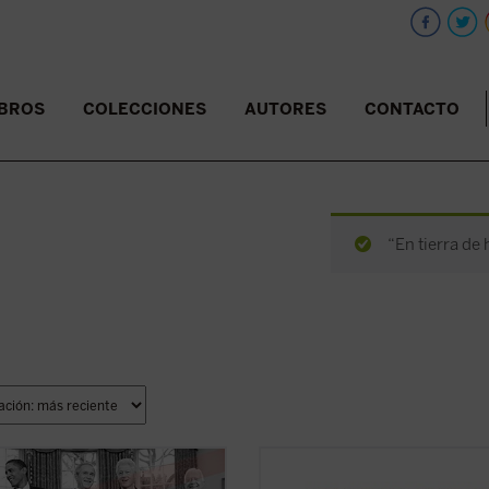
IBROS
COLECCIONES
AUTORES
CONTACTO
“En tierra de
 los campos en los que es difícil
Ortí Bordás aborda en este libro, d