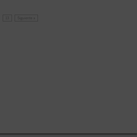
…
13
Siguiente »