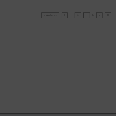
« Anterior
1
…
4
5
6
7
8