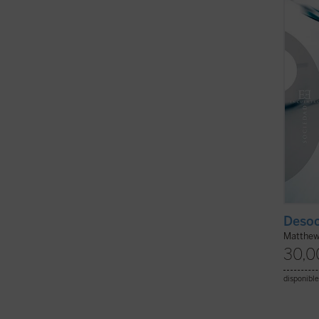
sus ca
su ...
(v
Desoc
Matthew
30,0
disponible