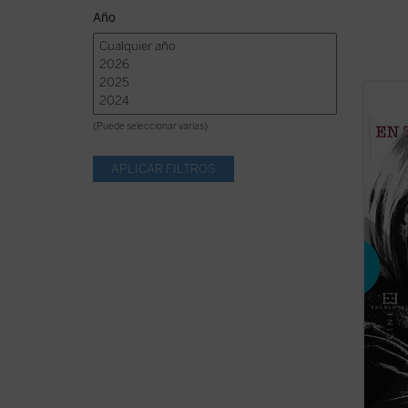
Año
¿Cómo
revolu
(Puede seleccionar varias)
femeni
En tie
femini
presen
prejuic
(ver f