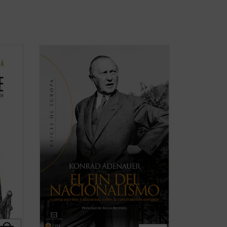
na
Junto con Jean Monnet, Robert Schuman
o Alcide De Gasperi, el canciller alemán
a a
Konrad Adenauer fue uno de los padres
 de la
de Europa, verdadero protagonista del
l valor
proceso de integración puesto en marcha
tras la Segunda Guerra Mundial. Se
recogen en esta ...
(ver ficha)