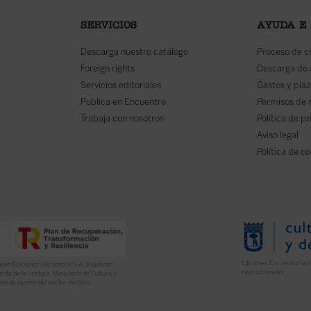
SERVICIOS
AYUDA E
Descarga nuestro catálogo
Proceso de 
Foreign rights
Descarga de
Servicios editoriales
Gastos y plaz
Publica en Encuentro
Permisos de 
Trabaja con nosotros
Política de p
Aviso legal
Política de c
Ediciones Encuentro ha r
l en Ediciones Encuentro, S.A. anualidad
internacionales.
nto de la Lectura, Ministerio de Cultura y
ón de pymes del sector del libro.