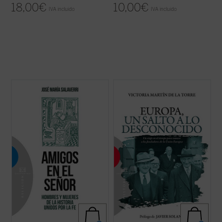
18,00
€
10,00
€
IVA incluido
IVA incluido
La experiencia de amistad, profundamente
Escrito con un ágil estilo periodístico, este
arraigada en el ser humano, quedó
relato de no ficción recrea la década en la
circunscrita en la antigüedad a la relación
que tuvo lugar el nacimiento de las
entre varones; apenas se mencionan --y
Comunidades Europeas (1948-1957), a
siempre con sospecha--amistades entre
través de algunos de los principales
mujeres. Las relaciones de amistad
protagonistas de la construcción europea
intersexual ...
(ver ficha)
...
(ver ficha)