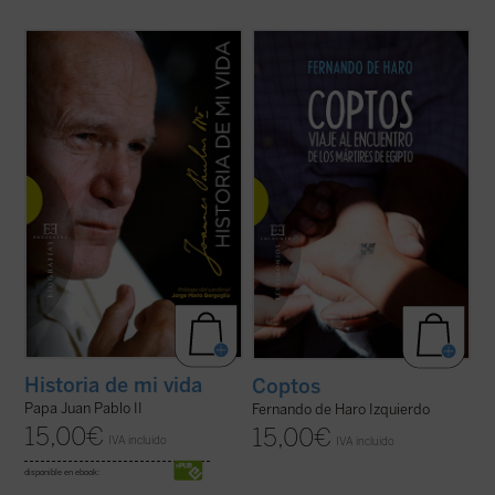
Una verdadera "autobiografía" del papa
A través de diversas entrevistas y
Wojtyla elaborada a partir de las
encuentros sobre el terreno, el periodista
confidencias personales que él mismo fue
Fernando de Haro nos acerca a la
revelando en los cerca de quince mil textos
actualidad y la historia de estos cristianos
y discursos que llevo a cabo durante sus
de Oriente Próximo que, a pesar de la
27 años de pontificado....
(ver ficha)
persecución, persisten en su rechazo de la
...
(ver ficha)
Historia de mi vida
Coptos
Papa Juan Pablo II
Fernando de Haro Izquierdo
15,00
€
15,00
€
IVA incluido
IVA incluido
disponible en ebook: