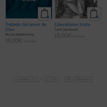
Tratado del amor de
Liberalismo triste
Dios
Carlo Gambescia
15,00
€
Nicolas Malebranche
IVA incluido
16,00
€
IVA incluido
« Anterior
1
2
3
4
…
39
Siguiente »