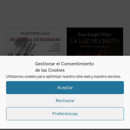
¿Cómo ha cambiado, desde los
Dentro de los numerosos estudios sobre la
revolucionarios 60, el personaje femenino
relación entre el cristianismo primitivo y la
en el cine?
Antigüedad pagana desarrollados en la
En tierra de hombres. Mujeres y feminismo
primera mitad del siglo XX por el
en el cine contemporáneo
presenta un
historiador, arqueólogo, filólogo y
análisis profundo y sin prejuicios de las
sacerdote católico F. J. Dölger, destaca este
claves de la «nueva ...
(ver ficha)
...
(ver ficha)
Gestionar el Consentimiento
de las Cookies
Utilizamos cookies para optimizar nuestro sitio web y nuestro servicio.
Aceptar
Rechazar
Preferencias
En tierra de hombres
La luz de Cristo
Belén Ester Casas
Franz Joseph Dölger