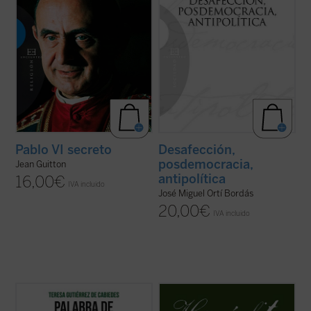
Pablo VI secreto
Desafección,
posdemocracia,
Jean Guitton
antipolítica
16,00
€
IVA incluido
José Miguel Ortí Bordás
20,00
€
IVA incluido
Ilustración de portada: Hervé Alústiza.
La pretensión de esta nueva edición
bilingüe de los
Fragmentos
de Heráclito es