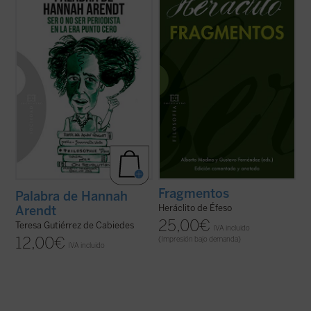
Sofía es una universitaria en crisis que se
hacer accesible la filosofía del pensador
está planteando dejar la carrera de
jonio a lectores no especialistas. Para ello,
Económicas y Derecho a pesar de sus
se abordan los problemas elementales,
brillantes calificaciones. Tras ver una
tanto filológicos como ...
(ver ficha)
película sobre la filósofa y ...
(ver ficha)
Fragmentos
Palabra de Hannah
Heráclito de Éfeso
Arendt
25,00
€
Teresa Gutiérrez de Cabiedes
IVA incluido
12,00
€
(Impresión bajo demanda)
IVA incluido