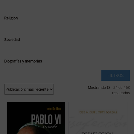
Religión
Sociedad
Biografías y memorias
FILTROS
Mostrando 13 - 24 de 463
resultados
El presente libro, publicado originalmente
Ortí Bordás aborda en este libro, desde su
un año después de la muerte de Pablo VI,
amplio conocimiento de la política "desde
recoge las notas tomadas por Jean Guitton
dentro", las claves explicativas del gran
a lo largo de veintisiete años (1950-1977)
proceso de mutación política en el que se
de encuentros con Montini, de quien fue
encuentran España y Europa, algunas de
amigo, y quien le confió sus ...
(ver ficha)
las cuales coinciden con las ...
(ver ficha)