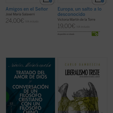
Amigos en el Señor
Europa, un salto a lo
desconocido
José María Salaverri
24,00
€
Victoria Martín de la Torre
IVA incluido
19,00
€
IVA incluido
disponible en ebook:
En estos dos breves escritos de
El presente libro no pretende ser una
Malebranche, inéditos en español,
historia detallada y exhaustiva del
encontramos buena parte de los conceptos
pensamiento liberal, sino que aspira a
esenciales de su metafísica y su
verificar, como se hace en el campo de la
antropología, pero expuestas dentro del
química o de la física, la cualidad, el valor de
fragor de algunas de las principales
una sustancia. La «sustancia» examinada
controversias que marcaron ...
(ver ficha)
...
(ver ficha)