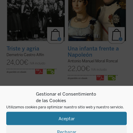
Triste y agria
Una infanta frente a
Napoleón
Demetrio Castro Alfín
24,00
€
Antonio Manuel Moral Roncal
IVA incluido
22,00
€
IVA incluido
disponible en ebook:
disponible en ebook:
Gestionar el Consentimiento
de las Cookies
Utilizamos cookies para optimizar nuestro sitio web y nuestro servicio.
Sin identificar acríticamente nación y
Berti recorre el camino que va desde
democracia, esta obra explora los límites
Aristóteles hasta los debates
Aceptar
reales del sistema democrático vigente y
contemporáneos, reconstruyendo los
su instrumentalización ideológica. El
argumentos que la tradición filosófica ha
resultado es una reflexión lúcida y
elaborado a lo largo de siglos. El resultado
provocadora sobre la soberanía, la unidad
es una obra que invita a reflexionar sin
Rechazar