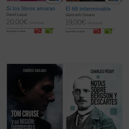
Si los libros amaran
El 68 interminable
David Luque
Giancarlo Cesana
20,00
€
19,00
€
IVA incluido
IVA incluido
disponible en ebook:
disponible en ebook:
Hadjadj mira a Tom Cruise más allá del
Este libro reúne los dos últimos escritos de
cine. Cuando un actor se convierte en
Charles Péguy antes de su muerte trágica
símbolo de una generación,
en el frente de la Primera Guerra Mundial:
inevitablemente refleja algo de su época.
Nota sobre Henri Bergson y la filosofía
Por eso, al hablar de Tom, hablamos
bergsoniana
y
Nota conjunta sobre
también de toda la humanidad. Entre
Descartes y la filosofía ...
(ver ficha)
filosofía, teología y ...
(ver ficha)