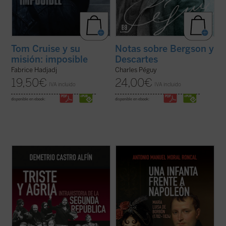
Tom Cruise y su
Notas sobre Bergson y
misión: imposible
Descartes
Fabrice Hadjadj
Charles Péguy
19,50
€
24,00
€
IVA incluido
IVA incluido
disponible en ebook:
disponible en ebook:
Triste y agria. Intrahistoria de la Segunda
He aquí la gran historia de la única en la
República
se centra en ciertos
familia real que se atrevió a desafiar
mecanismos internos del régimen para
directamente a Napoleón (pagando su
examinar fragilidades estructurales de sus
valentía con el exilio y la prisión), y quien,
cimientos políticos y en su fracaso para
sin haber sido educada para gobernar,
lograr la lealtad de grandes sectores de ...
asumió la regencia de su hijo. Como ...
(ver
(ver ficha)
ficha)