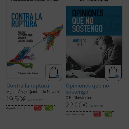
analítica, la trayectoria del sistema político
dedicados a temas habituales como la
desde la Transición hasta la España de hoy.
literatura y la educación, pero sobre todo
El autor identifica el avance de un «bloque
destacan los asuntos políticos: la
de ruptura», formado por populismos de
implicación en casos de corrupción del
izquierda, de ...
(ver ficha)
gobierno británico marcó una diferencia en
...
(ver ficha)
Contra la ruptura
Opiniones que no
sostengo
Miguel Ángel Quintanilla Navarro
19,50
€
G.K. Chesterton
IVA incluido
22,00
€
IVA incluido
disponible en ebook:
disponible en ebook: