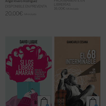
PRÓXIMAMENTE EN
Ángel Rivero Rodríguez
LIBRERÍAS
DISPONIBLE EN PREVENTA
16,00
€
IVA incluido
20,00
€
IVA incluido
David Luque investiga la teoría de la
Giancarlo Cesana afirma que vivimos un
«educación liberal» a fin de hablar sobre el
«68 interminable»: a partir de su
amor: el amor a los libros, el amor a las
experiencia personal, juzga los
criaturas y el amor divino. Un conjunto de
acontecimientos de 1968 y la ruptura con
ensayos que pueden ser leídos
la tradición, considerando también sus
separadamente o en conjunto por
consecuencias sociales, políticas y
cualquiera ...
(ver ficha)
morales, normalmente ...
(ver ficha)