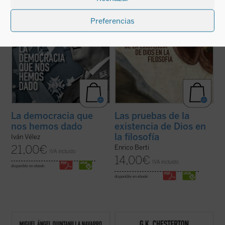
...
(ver ficha)
prejuicios, ...
(ver ficha)
Preferencias
La democracia que
Las pruebas de la
nos hemos dado
existencia de Dios en
la filosofía
Iván Vélez
21,00
€
Enrico Berti
IVA incluido
14,00
€
IVA incluido
disponible en ebook:
disponible en ebook:
Este libro describe, con claridad y precisión
Esta publicación contiene artículos