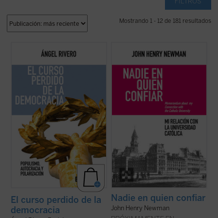
FILTROS
Mostrando 1 - 12 de 181 resultados
Apelando a una rica tradición de
Este libro recupera el memorando
pensamiento que hunde sus raíces en la
definitivo redactado por Newman en 1873
Escuela de Salamanca y en figuras como
para dar su versión de aquel estrepitoso y
Juan de Mariana, Rivero analiza con
lamentable fracaso. El autor desgrana sus
agudeza cómo el consenso constitucional
constantes desencuentros con el
de 1978 se ha visto fracturado por la
arzobispo Paul Cullen y la jerarquía
irrupción de la ...
(ver ficha)
católica, ...
(ver ficha)
Nadie en quien confiar
El curso perdido de la
John Henry Newman
democracia