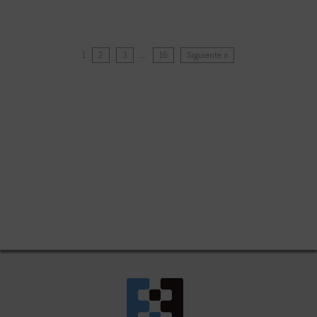
1
2
3
…
16
Siguiente »