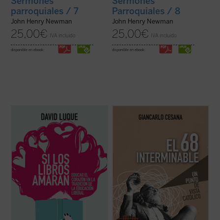
Sermones
Sermones
parroquiales / 7
Parroquiales / 8
John Henry Newman
John Henry Newman
25,00
€
25,00
€
IVA incluido
IVA incluido
disponible en ebook:
disponible en ebook:
David Luque investiga la teoría de la
Giancarlo Cesana afirma que vivimos un
«educación liberal» a fin de hablar sobre el
«68 interminable»: a partir de su
amor: el amor a los libros, el amor a las
experiencia personal, juzga los
criaturas y el amor divino. Un conjunto de
acontecimientos de 1968 y la ruptura con
ensayos que pueden ser leídos
la tradición, considerando también sus
separadamente o en conjunto por
consecuencias sociales, políticas y
cualquiera ...
(ver ficha)
morales, normalmente ...
(ver ficha)