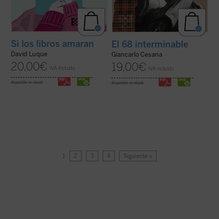
Si los libros amaran
El 68 interminable
David Luque
Giancarlo Cesana
20,00
€
19,00
€
IVA incluido
IVA incluido
disponible en ebook:
disponible en ebook:
1
2
3
4
Siguiente »