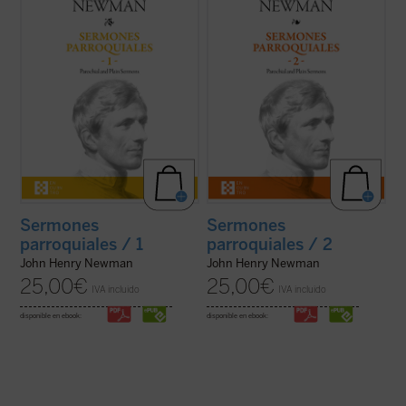
sorprender por la coherencia de su
Fuerza en la verdad de su mensaje, que es
trayectoria. En estos
Sermones
el mensaje de Dios; frescura en la palabra,
parroquiales
, un clásico de la espiritualidad
con un lenguaje cercano y familiar que se
cristiana que ...
(ver ficha)
aleja del ...
(ver ficha)
Sermones
Sermones
parroquiales / 1
parroquiales / 2
John Henry Newman
John Henry Newman
25,00
€
25,00
€
IVA incluido
IVA incluido
disponible en ebook:
disponible en ebook: