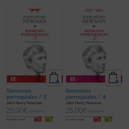
En este tercer volumen de la serie de los
Entre 1835 y 1838, periodo al que
Sermones parroquiales
se incluyen
pertenecen los sermones que
veinticinco sermones predicados en la
encontramos en este cuarto volumen de la
iglesia de Saint Mary's en Oxford. El genio
serie de los Sermones Parroquiales,
humano y cristiano de Newman, que ya era
Newman se halla en plena evolución desde
una autoridad no exenta de polémica en ...
el anglicanismo hacia el catolicismo. Su
(ver ficha)
batalla contra el ...
(ver ficha)
Sermones
Sermones
parroquiales / 3
parroquiales / 4
John Henry Newman
John Henry Newman
25,00
€
25,00
€
IVA incluido
IVA incluido
disponible en ebook:
disponible en ebook: