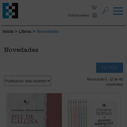
Saltar al contenido.
Club Encuentro
Inicio
>
Libros
>
Novedades
Novedades
FILTROS
Mostrando 1 - 12 de 40
resultados
«Siento que la piel se me pone de gallina
En estos
Sermones parroquiales
, un
cuando tengo miedo, pero también me
clásico de la espiritualidad cristiana, se
sucede cuando me emociono y me
encuentran las semillas de todos los
estremezco. Me pasa ahora cuando de
grandes temas que el nuevo santo
repente caigo en la cuenta de que estoy
desarrollará durante su vida y obra. Este
viva y que hay alguien que sostiene mi
pack contiene la colección completa de 8
existencia». Tercera ...
(ver ficha)
libros ...
(ver ficha)