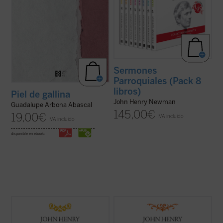
Sermones
Parroquiales (Pack 8
libros)
Piel de gallina
John Henry Newman
Guadalupe Arbona Abascal
145,00
€
19,00
€
IVA incluido
IVA incluido
disponible en ebook:
Desde su ordenación como pastor
En estos treinta y dos sermones, John
anglicano hasta su muerte como cardenal
Henry Newman vuelve a poner de
católico, la figura de Newman no deja de
manifiesto su fuerza, frescura y audacia.