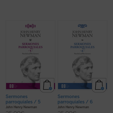
Los veinticuatro sermones de este quinto
Los sermones de esta sexta entrega de los
volumen de los
Sermones parroquiales
Sermones Parroquiales
fueron predicados
fueron predicados en su mayoría en los
a lo largo de seis años, entre 1836 y el
años 1838-1840. Este periodo coincide
decisivo 1841. La impresión es que
plenamente con las primeras experiencias
Newman seleccionó con mucho equilibrio
que acabaron conduciendo a Newman a la
los veinticinco sermones de este volumen.
...
(ver ficha)
...
(ver ficha)
Sermones
Sermones
parroquiales / 5
parroquiales / 6
John Henry Newman
John Henry Newman