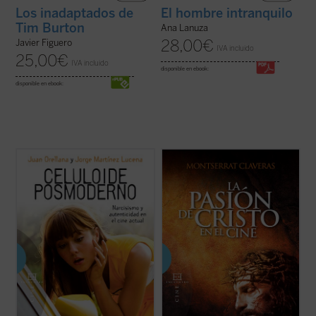
Los inadaptados de
El hombre intranquilo
Tim Burton
Ana Lanuza
28,00
€
Javier Figuero
IVA incluido
25,00
€
IVA incluido
disponible en ebook:
disponible en ebook:
El cine posmoderno es un privilegiado
La Pasión de Cristo en el cine
repasa el
portavoz de nuestra realidad social. Por
tratamiento que el relato evangélico de la
esta razón es fácil identificar, a través de
Pasión ha recibido en el séptimo arte.
las películas de los últimos treinta años, el
Destaca el estudio sobre la iconografía que
narcisismo que tantos sociólogos
el cine ha utilizado para tratar la figura de
reconocen en nuestra cultura. Este ...
(ver
Jesucristo, cómo ha ...
(ver ficha)
ficha)