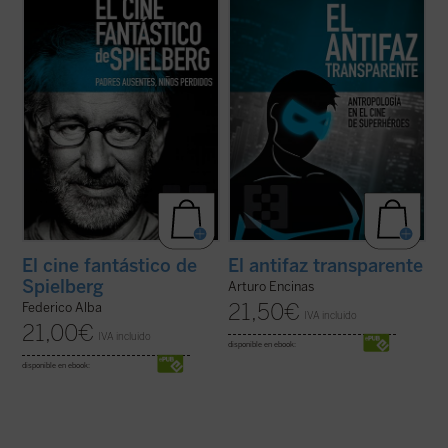
narrativa del cineasta para jugar con lo que
posmoderno para mantener relaciones
muestra y oculta, para sugerir la ...
(ver
personales de calidad, o Tony Stark/Iron
ficha)
Man es el paradigma ...
(ver ficha)
El cine fantástico de
El antifaz transparente
Spielberg
Arturo Encinas
21,50
€
Federico Alba
IVA incluido
21,00
€
IVA incluido
disponible en ebook:
disponible en ebook: