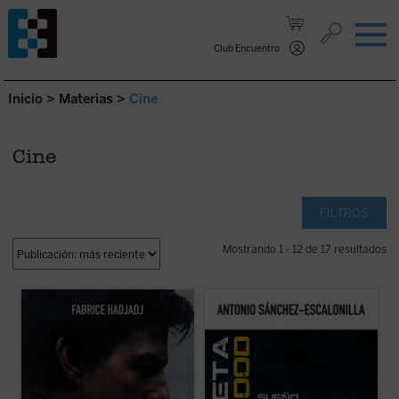
Saltar al contenido.
Club Encuentro
Inicio
>
Materias
>
Cine
Cine
FILTROS
Mostrando 1 - 12 de 17 resultados
Hadjadj mira a Tom Cruise más allá del
Cuando se cumple medio siglo desde que
cine. Cuando un actor se convierte en
Neil Armstrong pisara la Luna, se asiste a
símbolo de una generación,
un renacimiento del cine de exploración
inevitablemente refleja algo de su época.
espacial reflejado en recientes
Por eso, al hablar de Tom, hablamos
producciones de éxito que han avivado el
también de toda la humanidad. Entre
entusiasmo por la «conquista» del cosmos
filosofía, teología y ...
(ver ficha)
...
(ver ficha)