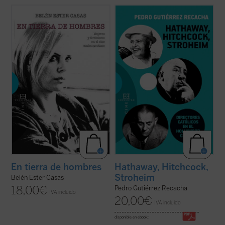
¿Cómo ha cambiado, desde los
¿Qué es lo que tiene el cine clásico que lo
revolucionarios 60, el personaje femenino
convierte en un fenómeno artístico tan
en el cine?
especial? ¿Por qué, hoy en día, todavía nos
En tierra de hombres. Mujeres y feminismo
llaman la atención unas películas que, en
en el cine contemporáneo
presenta un
muchos casos, se rodaron hace casi un
análisis profundo y sin prejuicios de las
siglo? Quizá buena parte del ...
(ver ficha)
claves de la «nueva ...
(ver ficha)
En tierra de hombres
Hathaway, Hitchcock,
Stroheim
Belén Ester Casas
18,00
€
Pedro Gutiérrez Recacha
IVA incluido
20,00
€
IVA incluido
disponible en ebook: