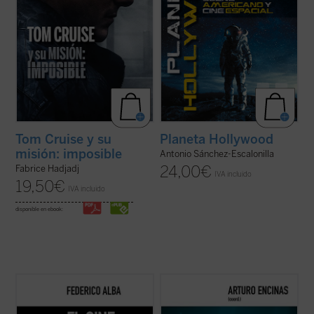
Tom Cruise y su
Planeta Hollywood
misión: imposible
Antonio Sánchez-Escalonilla
24,00
€
Fabrice Hadjadj
IVA incluido
19,50
€
IVA incluido
disponible en ebook:
El cine de Steven Spielberg está repleto de
Los superhéroes del cine encarnan una
imágenes inolvidables, cargadas de un
cierta imagen de heroísmo, es decir, de
fuerte sentido de la maravilla y el asombro.
humanismo: Peter Parker/Spider-Man
Este libro profundiza en la habilidad
muestra la imposibilidad del hombre