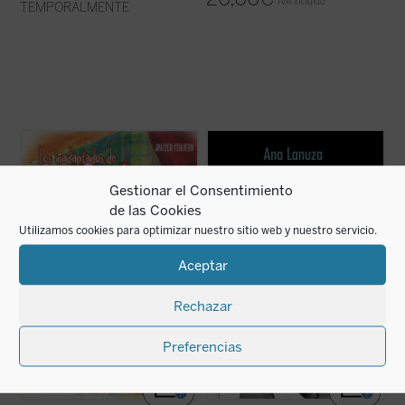
IVA incluido
TEMPORALMENTE
Tim Burton es uno de los cineastas más
Este libro ofrece una visión crítica de más
insólitos del cine actual. Los protagonistas
de 300 películas que nos permite
de sus películas son desarraigados,
comprender mejor la historia y el sentido
introvertidos, melancólicos,
outsiders
,
del cine de nuestros días, así como la
Gestionar el Consentimiento
viven una dualidad existencial entre su
importancia de la mujer y la maternidad en
mundo interior y la realidad exterior. ...
(ver
una sociedad que exige su permanente ...
de las Cookies
ficha)
(ver ficha)
Utilizamos cookies para optimizar nuestro sitio web y nuestro servicio.
Aceptar
Rechazar
Preferencias