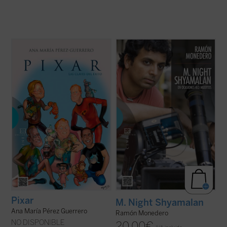
«Hablar de Pixar es sinónimo de cine
Cuando M. Night Shyamalan saltó a la fama
familiar de calidad. Sus producciones han
en 1999 gracias al éxito de
El sexto
conseguido distinguirse, entre otros
sentido
, no tuvo que pasar mucho tiempo
aspectos, por la solidez de sus guiones y,
para que el director de origen indio fuera
sobre todo, por un discurso sofisticado,
coronado como el nuevo Rey Midas de
que favorece la conexión efectiva con un ...
Hollywood. Hoy en cambio, el responsable
(ver ficha)
...
(ver ficha)
Pixar
M. Night Shyamalan
Ana María Pérez Guerrero
Ramón Monedero
NO DISPONIBLE
20,00
€