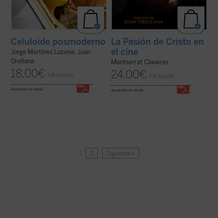
Celuloide posmoderno
La Pasión de Cristo en
el cine
Jorge Martínez Lucena, Juan
Orellana
Montserrat Claveras
18,00
€
24,00
€
IVA incluido
IVA incluido
disponible en ebook:
disponible en ebook:
1
2
Siguiente »