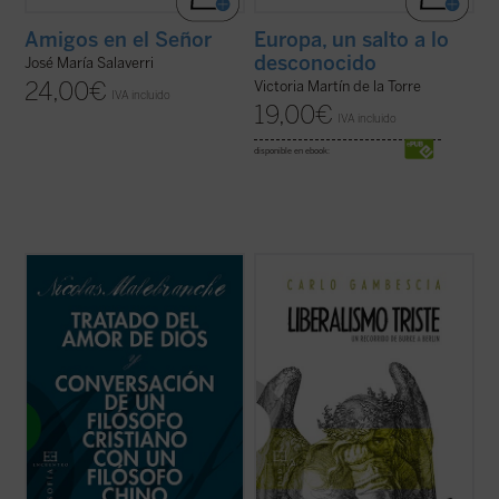
Amigos en el Señor
Europa, un salto a lo
desconocido
José María Salaverri
24,00
€
Victoria Martín de la Torre
IVA incluido
19,00
€
IVA incluido
disponible en ebook:
En estos dos breves escritos de
El presente libro no pretende ser una
Malebranche, inéditos en español,
historia detallada y exhaustiva del
encontramos buena parte de los conceptos
pensamiento liberal, sino que aspira a
esenciales de su metafísica y su
verificar, como se hace en el campo de la
antropología, pero expuestas dentro del
química o de la física, la cualidad, el valor de
fragor de algunas de las principales
una sustancia. La «sustancia» examinada
controversias que marcaron ...
(ver ficha)
...
(ver ficha)