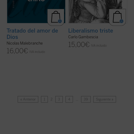
Tratado del amor de
Liberalismo triste
Dios
Carlo Gambescia
15,00
€
Nicolas Malebranche
IVA incluido
16,00
€
IVA incluido
« Anterior
1
2
3
4
…
39
Siguiente »