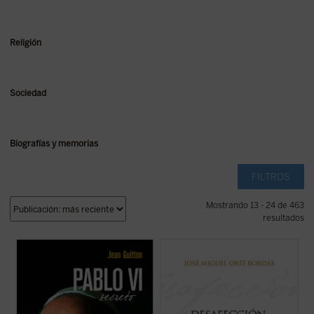
Religión
Sociedad
Biografías y memorias
FILTROS
Mostrando 13 - 24 de 463
resultados
El presente libro, publicado originalmente
Ortí Bordás aborda en este libro, desde su
un año después de la muerte de Pablo VI,
amplio conocimiento de la política "desde
recoge las notas tomadas por Jean Guitton
dentro", las claves explicativas del gran
a lo largo de veintisiete años (1950-1977)
proceso de mutación política en el que se
de encuentros con Montini, de quien fue
encuentran España y Europa, algunas de
amigo, y quien le confió sus ...
(ver ficha)
las cuales coinciden con las ...
(ver ficha)