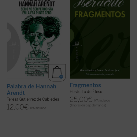
Sofía es una universitaria en crisis que se
hacer accesible la filosofía del pensador
está planteando dejar la carrera de
jonio a lectores no especialistas. Para ello,
Económicas y Derecho a pesar de sus
se abordan los problemas elementales,
brillantes calificaciones. Tras ver una
tanto filológicos como ...
(ver ficha)
película sobre la filósofa y ...
(ver ficha)
Fragmentos
Palabra de Hannah
Heráclito de Éfeso
Arendt
25,00
€
Teresa Gutiérrez de Cabiedes
IVA incluido
12,00
€
(Impresión bajo demanda)
IVA incluido