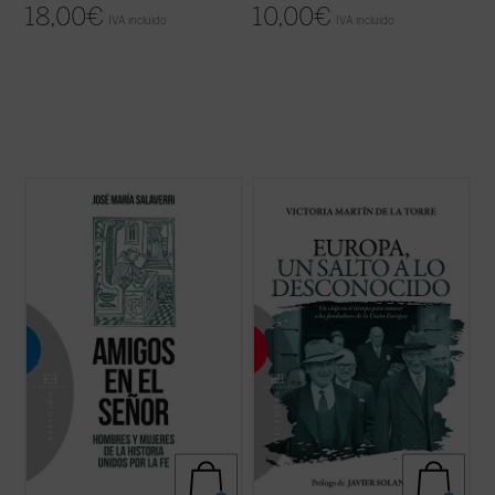
18,00
€
10,00
€
IVA incluido
IVA incluido
La experiencia de amistad, profundamente
Escrito con un ágil estilo periodístico, este
arraigada en el ser humano, quedó
relato de no ficción recrea la década en la
circunscrita en la antigüedad a la relación
que tuvo lugar el nacimiento de las
entre varones; apenas se mencionan --y
Comunidades Europeas (1948-1957), a
siempre con sospecha--amistades entre
través de algunos de los principales
mujeres. Las relaciones de amistad
protagonistas de la construcción europea
intersexual ...
(ver ficha)
...
(ver ficha)