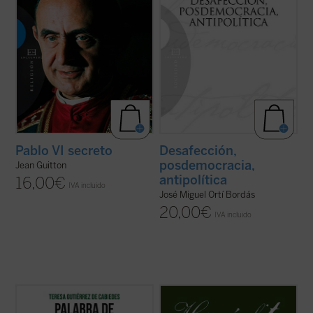
Pablo VI secreto
Desafección,
posdemocracia,
Jean Guitton
antipolítica
16,00
€
IVA incluido
José Miguel Ortí Bordás
20,00
€
IVA incluido
Ilustración de portada: Hervé Alústiza.
La pretensión de esta nueva edición
bilingüe de los
Fragmentos
de Heráclito es