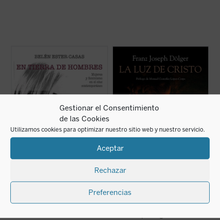
¿Cómo ha cambiado, desde los
Dentro de los numerosos estudios sobre la
revolucionarios 60, el personaje femenino
relación entre el cristianismo primitivo y la
en el cine?
Antigüedad pagana desarrollados en la
En tierra de hombres. Mujeres y feminismo
primera mitad del siglo XX por el
en el cine contemporáneo
presenta un
historiador, arqueólogo, filólogo y
análisis profundo y sin prejuicios de las
sacerdote católico F. J. Dölger, destaca este
claves de la «nueva ...
(ver ficha)
...
(ver ficha)
Gestionar el Consentimiento
de las Cookies
Utilizamos cookies para optimizar nuestro sitio web y nuestro servicio.
Aceptar
Rechazar
Preferencias
En tierra de hombres
La luz de Cristo
Belén Ester Casas
Franz Joseph Dölger