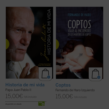
Una verdadera "autobiografía" del papa
A través de diversas entrevistas y
Wojtyla elaborada a partir de las
encuentros sobre el terreno, el periodista
confidencias personales que él mismo fue
Fernando de Haro nos acerca a la
revelando en los cerca de quince mil textos
actualidad y la historia de estos cristianos
y discursos que llevo a cabo durante sus
de Oriente Próximo que, a pesar de la
27 años de pontificado....
(ver ficha)
persecución, persisten en su rechazo de la
...
(ver ficha)
Historia de mi vida
Coptos
Papa Juan Pablo II
Fernando de Haro Izquierdo
15,00
€
15,00
€
IVA incluido
IVA incluido
disponible en ebook: