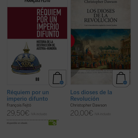
habitual, según la cual el Imperio austro-
del historiador inglés Christopher Dawson,
húngaro «se disgregó» porque los pueblos
es algo más que un libro sobre las
que lo conformaban rechazaron continuar
revoluciones ilustradas, sus causas y sus
en su seno, François Fejtö nos muestra en
consecuencias sociales, económicas o
este libro que su ...
(ver ficha)
políticas. La originalidad de su ...
(ver ficha)
Réquiem por un
Los dioses de la
imperio difunto
Revolución
François Fejtö
Christopher Dawson
29,50
€
20,00
€
IVA incluido
IVA incluido
disponible en ebook: