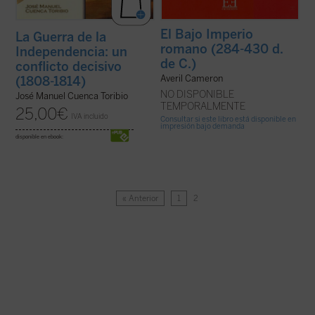
El Bajo Imperio
La Guerra de la
romano (284-430 d.
Independencia: un
de C.)
conflicto decisivo
Averil Cameron
(1808-1814)
NO DISPONIBLE
José Manuel Cuenca Toribio
TEMPORALMENTE
25,00
€
IVA incluido
Consultar si este libro está disponible en
impresión bajo demanda
disponible en ebook:
« Anterior
1
2