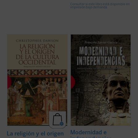
Consultar si este libro está disponible en
impresión bajo demanda
«La importancia de estos siglos de los
A partir de 1808, se abre en todo el mundo
cuales he escrito no debe buscarse en el
hispánico una época de profundas
orden externo que crearon o que
transformaciones. En España comienza la
intentaron crear, sino en el cambio interno
revolución liberal, en América el proceso
que produjeron en el alma del hombre
que conducirá a la independencia. Se trata
occidental, cambio que nunca podrá
de un proceso único, que comienza con la ...
destruirse ...
(ver ficha)
(ver ficha)
Modernidad e
La religión y el origen