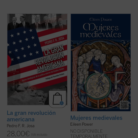
Uno de los campos en los que es difícil que
«¿Cómo eran vistas las mujeres por los
se dé en nuestros días una confrontación
intelectuales medievales? ¿Cuáles eran
pacífica de ideas es el del análisis de las
sus deberes, estilo de vida y oportunidades
políticas de los Estados Unidos en el ámbito
sociales? ¿Cómo era la mujer trabajadora
exterior, ya que se suelen tomar
en el campo y la ciudad? ¿Había mujeres
habitualmente como punto de ...
(ver ficha)
artistas? ¿Cuál era la educación ...
(ver
ficha)
La gran revolución
Mujeres medievales
americana
Eileen Power
Pedro F. R. Josa
NO DISPONIBLE
28,00
€
IVA incluido
TEMPORALMENTE