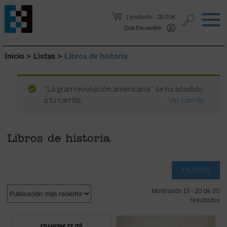
Saltar al contenido.
1 producto
28,00€
Club Encuentro
Inicio
>
Listas
>
Libros de historia
“La gran revolución americana” se ha añadido
a tu carrito.
Ver carrito
Libros de historia
FILTROS
Mostrando 13 - 20 de 20
resultados
Frente a la interpretación historiográfica
Los dioses de la Revolución,
obra póstuma