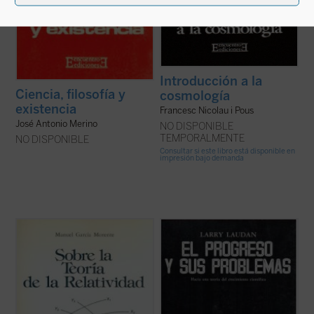
Introducción a la
Ciencia, filosofía y
cosmología
existencia
Francesc Nicolau i Pous
José Antonio Merino
NO DISPONIBLE
TEMPORALMENTE
NO DISPONIBLE
Consultar si este libro está disponible en
impresión bajo demanda
Edición preparada por Rogelio Rovira.
La filosofía de la ciencia está en el corazón
mismo del pensamiento de hoy. Es el
Manuel García Morente, catedrático de
centro de muchos debates, incluso en
Ética de la Universidad de Madrid de 1912 a
campos que parecerían insólitamente
1942, fue un intelectual de cuño clásico con
alejados de ella.
el que la cultura española tiene una deuda
de amplio alcance. ...
(ver ficha)
La filosofía de la ciencia no puede quedar
difuminada sin ...
(ver ficha)