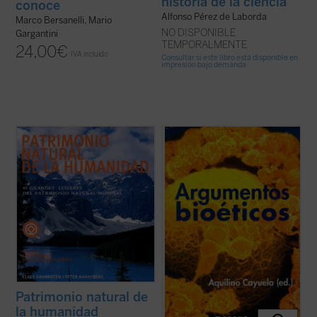
historia de la ciencia
conoce
Alfonso Pérez de Laborda
Marco Bersanelli, Mario
NO DISPONIBLE
Gargantini
TEMPORALMENTE
24,00
€
IVA incluido
Consultar si este libro está disponible en
impresión bajo demanda
En
Patrimonio Natural de la Humanidad
,
«Los distintos tratamientos recogidos en
Grundsten y Hanneberg se convierten en
este libro sobre aspectos actuales de la
nuestros guías personales, permitiéndonos
discusión bioética parten del
visitar algunos de los emplazamientos más
inconformismo de los autores con
espectaculares de la Tierra, para que
respecto a la mentalidad más extendida en
experimentemos, a través de sus ...
(ver
nuestro momento, inconformismo
ficha)
caracterizado por tomar en ...
(ver ficha)
Patrimonio natural de
la humanidad