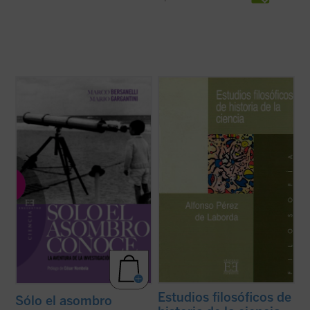
El asombro y la contemplación de la
«¿Historiador de la ciencia que un día le
realidad están en el origen y en cada paso
picó la mosca y se dedicó a lo que no era lo
de la ciencia entendida como aventura
suyo? No, claro, aunque incluso de ser así
humana. Este libro descubre la dinámica de
no entiendo por qué debería aceptarse una
la ciencia
en acción
, dando la palabra a sus
manera tan oficinesca y burocratizada de
protagonistas directos para ...
(ver ficha)
ver las cosas del pensar, ...
(ver ficha)
Estudios filosóficos de
Sólo el asombro