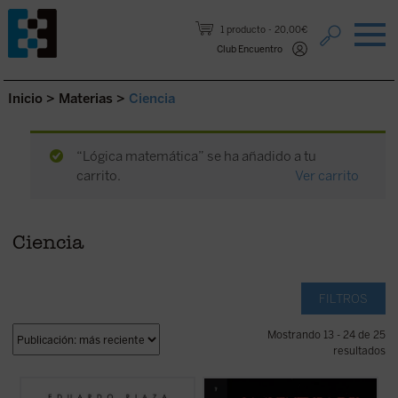
Saltar al contenido.
1 producto
20,00€
Club Encuentro
Inicio
>
Materias
>
Ciencia
“Lógica matemática” se ha añadido a tu
carrito.
Ver carrito
Ciencia
FILTROS
Mostrando 13 - 24 de 25
resultados
La teoría del big bang, la «gran explosión»
A lo largo de estas páginas el lector, de la