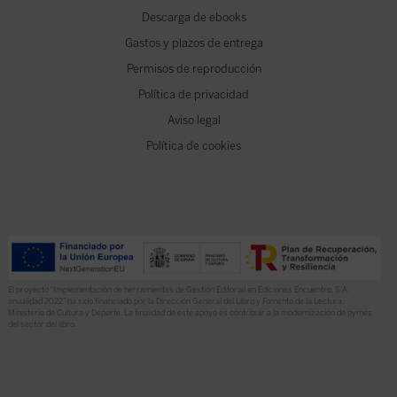
Descarga de ebooks
Gastos y plazos de entrega
Permisos de reproducción
Política de privacidad
Aviso legal
Política de cookies
El proyecto “Implementación de herramientas de Gestión Editorial en Ediciones Encuentro, S.A.
anualidad 2022” ha sido financiado por la Dirección General del Libro y Fomento de la Lectura,
Ministerio de Cultura y Deporte. La finalidad de este apoyo es contribuir a la modernización de pymes
del sector del libro.