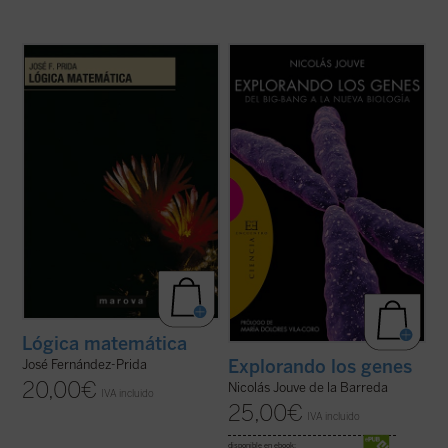
En
Lógica matemática
, a partir de la
Prólogo de Mª Dolores Vila-Coro.
especificación de las características de los
«lenguajes de primer orden» y de la
El desarrollo de los conocimientos en todas
definición de las nociones de «modelo» y
las ramas del saber científico, y
«consecuencia» para las expresiones de
especialmente en la genética, durante el
esos lenguajes, se exponen de ...
(ver ficha)
siglo XX ha sido extraordinario. Ahora bien,
todos esos descubrimientos siempre ...
(ver ficha)
Lógica matemática
Explorando los genes
José Fernández-Prida
20,00
€
Nicolás Jouve de la Barreda
IVA incluido
25,00
€
IVA incluido
disponible en ebook: