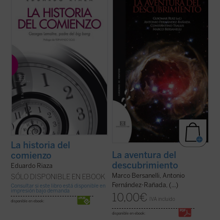
que habría originado nuestro mundo,
mano de tres nuevos grandes maestros y
pertenece a la cultura general de nuestra
amigos ---C. Tsallis, Antonio F. Rañada y
época; pero pocos saben que fue
Marco Bersanelli---, abandonará lo
propuesta inicialmente por Georges
establecido para "aventurarse" en la
Lemaître, físico y sacerdote católico. ...
(ver
realidad. Participará así junto con nosotros
ficha)
...
(ver ficha)
La historia del
La aventura del
comienzo
descubrimiento
Eduardo Riaza
Marco Bersanelli, Antonio
SÓLO DISPONIBLE EN EBOOK
Fernández-Rañada, (...)
Consultar si este libro está disponible en
impresión bajo demanda
10,00
€
IVA incluido
disponible en ebook:
disponible en ebook: