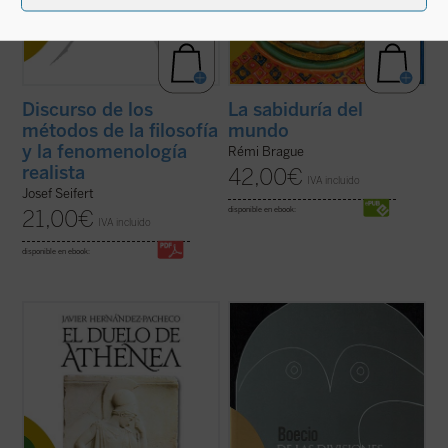
Discurso de los
La sabiduría del
métodos de la filosofía
mundo
y la fenomenología
Rémi Brague
realista
42,00
€
IVA incluido
Josef Seifert
disponible en ebook:
21,00
€
IVA incluido
disponible en ebook:
El pacifismo se ha convertido en un
Edición bilingüe.
postulado de nuestra autoconciencia
moral. Con grave daño para esa
«Boecio roza en esta obra, como
autoconciencia, pues en la indiferencia
corresponde a un introductor y a un lógico,
frente a toda agresión ese pacifismo
un profundo problema metafísico como es
socava las bases comunitarias sobre las
si las clasificaciones que hacemos para
que se asienta la libertad ...
(ver ficha)
comprender el mundo se corresponden
con una partición ...
(ver ficha)