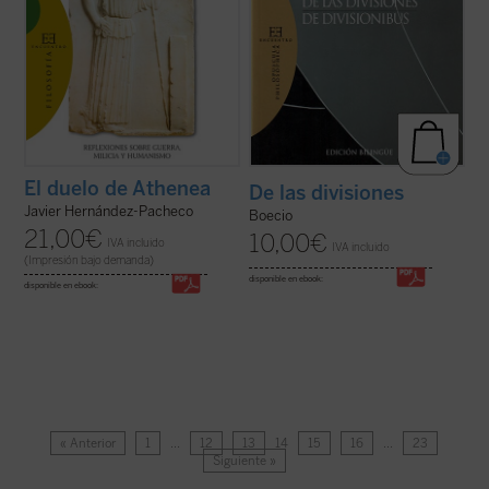
El duelo de Athenea
De las divisiones
Javier Hernández-Pacheco
Boecio
21,00
€
10,00
€
IVA incluido
IVA incluido
(Impresión bajo demanda)
disponible en ebook:
disponible en ebook:
« Anterior
1
…
12
13
14
15
16
…
23
Siguiente »