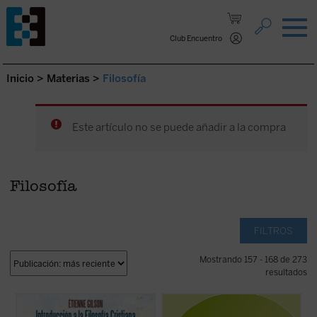
Saltar al contenido.
Club Encuentro
Inicio
>
Materias
>
Filosofía
Este artículo no se puede añadir a la compra
Filosofía
FILTROS
Mostrando 157 - 168 de 273
resultados
Prólogo de Juan Miguel Palacios
El problema de la relación cuerpo-alma es
de los que no dejan a nadie indiferente. Hay