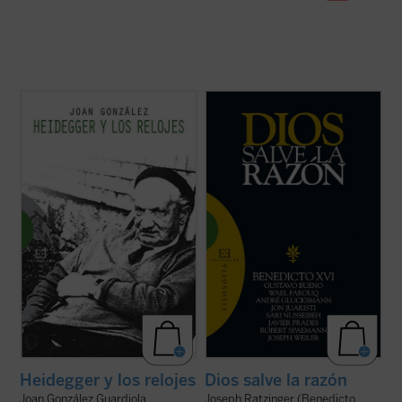
«La tesis más provocativa y original que la
«No actuar según la razón es contrario a la
filosofía del siglo XX ha levantado sobre el
naturaleza de Dios» (Manuel II Paleólogo)
tiempo es la famosa tesis de Heidegger
según la cual el sentido del ser descansaría
Diversos intelectuales de primera línea,
en el sentido del tiempo. Según esta tesis,
provenientes de diferentes países,
nuestra vivencia del ...
(ver ficha)
tradiciones religiosas y posiciones
culturales, se dan cita en este ...
(ver ficha)
Heidegger y los relojes
Dios salve la razón
Joan González Guardiola
Joseph Ratzinger (Benedicto