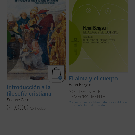
En este libro, inédito hasta ahora en
que añadir además que es un problema
español, descubrimos un ensayo brillante
ineludible. Porque tanto si se admite la
del Gilson maduro, una disertación otoñal
dualidad última, metafísica, de ambos
sobre las ideas más queridas del gran
términos, como si se niega, por ...
(ver
medievalista, presentadas en tres ...
(ver
ficha)
ficha)
El alma y el cuerpo
Henri Bergson
Introducción a la
NO DISPONIBLE
filosofía cristiana
TEMPORALMENTE
Étienne Gilson
Consultar si este libro está disponible en
impresión bajo demanda
21,00
€
IVA incluido