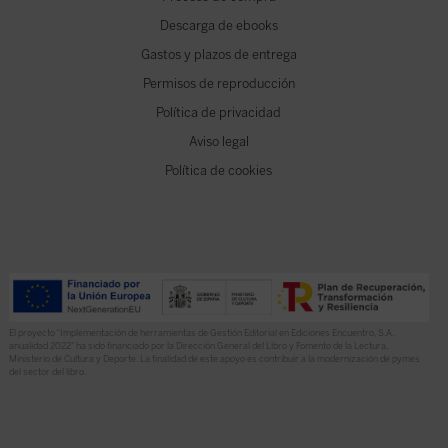
Descarga de ebooks
Gastos y plazos de entrega
Permisos de reproducción
Política de privacidad
Aviso legal
Política de cookies
El proyecto “Implementación de herramientas de Gestión Editorial en Ediciones Encuentro, S.A.
anualidad 2022” ha sido financiado por la Dirección General del Libro y Fomento de la Lectura,
Ministerio de Cultura y Deporte. La finalidad de este apoyo es contribuir a la modernización de pymes
del sector del libro.