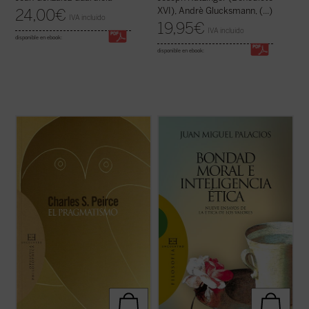
XVI), Andrè Glucksmann, (...)
24,00
€
IVA incluido
19,95
€
IVA incluido
disponible en ebook:
disponible en ebook:
En los últimos años de su vida, Charles S.
«En nuestros días la situación respecto de
Peirce, «el intelecto más original y versátil
los valores y la ética fundada en ellos
que América ha producido», retoma
resulta realmente sorprendente. Ya no se
muchas cuestiones dentro de su evolución
habla tan sólo de valores bursátiles. Ahora
intelectual y trata de dar una forma
también los pedagogos ensayan desde sus
definitiva al sistema de su pensamiento. ...
tarimas la educación en valores, ...
(ver
(ver ficha)
ficha)