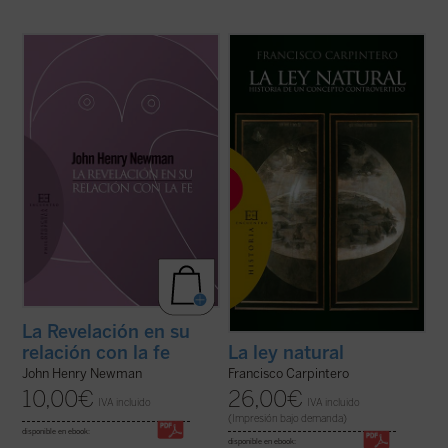
Introducción y traducción de Raquel Vera
«Las doctrinas sobre el derecho natural se
González.
han formado dentro de un esfuerzo
conjunto en el que han participado filósofos,
En este ensayo, inédito hasta ahora en
teólogos y juristas, paganos y cristianos».
español, J.H. Newman quiere responder a
Desde esta convicción, y frente al
la acusación de escepticismo que le
simplismo o la ideologización con que ...
atribuían ciertos intelectuales. Para ello
(ver ficha)
expone su ...
(ver ficha)
La Revelación en su
relación con la fe
La ley natural
John Henry Newman
Francisco Carpintero
10,00
€
26,00
€
IVA incluido
IVA incluido
(Impresión bajo demanda)
disponible en ebook:
disponible en ebook: