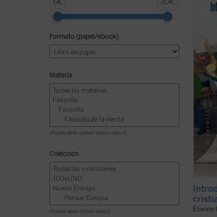
Prólog
5€
30€
En est
españo
Formato (papel/ebook)
del Gi
sobre 
mediev
ficha)
Materia
(Puede seleccionar varias: máx 4)
Colección
Introd
cristi
Étienne 
(Puede seleccionar varias)