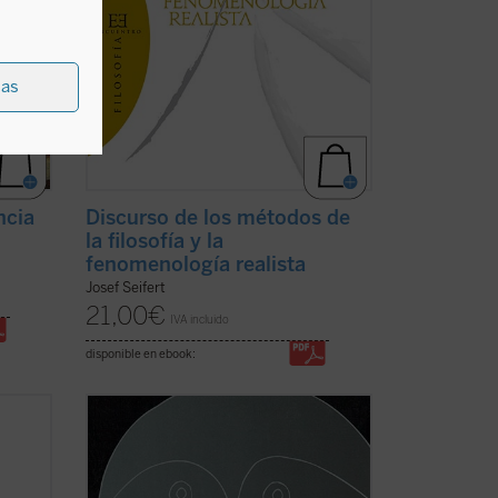
ias
ncia
Discurso de los métodos de
la filosofía y la
fenomenología realista
Josef Seifert
21,00
€
IVA incluido
disponible en ebook:
Edición bilingüe.
ia
«Boecio roza en esta obra, como
ncia
corresponde a un introductor y a un