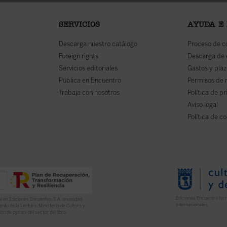
SERVICIOS
AYUDA E
Descarga nuestro catálogo
Proceso de 
Foreign rights
Descarga de
Servicios editoriales
Gastos y plaz
Publica en Encuentro
Permisos de 
Trabaja con nosotros
Política de p
Aviso legal
Política de c
Ediciones Encuentro ha r
l en Ediciones Encuentro, S.A. anualidad
internacionales.
nto de la Lectura, Ministerio de Cultura y
ón de pymes del sector del libro.