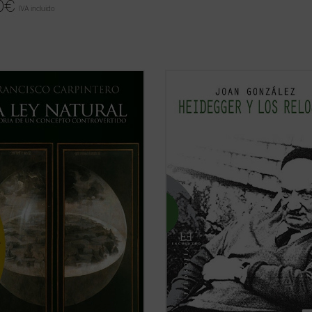
0
€
IVA incluido
octrinas sobre el derecho natural
«La tesis más provocativa y origina
 formado dentro de un esfuerzo
la filosofía del siglo XX ha levantad
to en el que han participado
sobre el tiempo es la famosa tesis 
fos, teólogos y juristas, paganos y
Heidegger según la cual el sentido 
anos». Desde esta convicción, y
ser descansaría en el sentido del t
 al simplismo o la ideologización
Según esta tesis, nuestra vivencia de
 ...
(ver ficha)
(ver ficha)