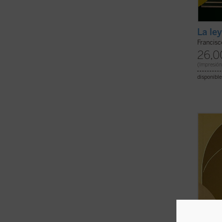
La le
Francisc
26,0
(Impresión
disponible
En los
Peirce
versát
retoma
evoluc
forma 
pensam