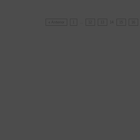
« Anterior
1
…
12
13
14
15
16