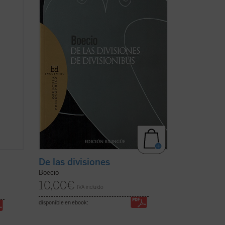
mo
lógico, un profundo problema metafísico
e las
como es si las clasificaciones que
ha)
hacemos para comprender el mundo se
corresponden con una partición ...
(ver
ficha)
De las divisiones
Boecio
10,00
€
IVA incluido
disponible en ebook: