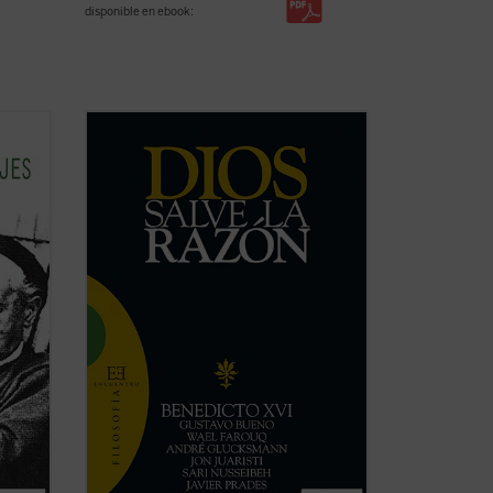
disponible en ebook:
l que
«No actuar según la razón es contrario a
o
la naturaleza de Dios» (Manuel II
de
Paleólogo)
del
iempo.
Diversos intelectuales de primera línea,
l ...
provenientes de diferentes países,
tradiciones religiosas y posiciones
culturales, se dan cita en este ...
(ver
ficha)