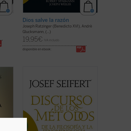
Dios salve la razón
Joseph Ratzinger (Benedicto XVI), Andrè
Glucksmann, (...)
19,95
€
IVA incluido
disponible en ebook:
ecto
Este
Discurso de los métodos
es, en
ellos
efecto, un discurso de los métodos, y no
 no se
de un
Discurso del método
, como el
.
célebre de Descartes, porque la tesis
ayan
principal que en él se defiende es que ni
la palabra «método» se dice en un ...
(ver
ficha)