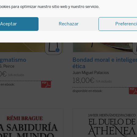
ookies para optimizar nuestro sitio web y nuestro servicio.
Aceptar
Rechazar
Preferenc
agmatismo
Bondad moral e intelige
ética
S. Peirce
0
€
Juan Miguel Palacios
IVA incluido
18,00
€
IVA incluido
 en ebook:
disponible en ebook:
iduría del mundo. Historia de la
El pacifismo se ha convertido en un
encia humana del universo
, a
postulado de nuestra autoconcienc
del poco tiempo transcurrido
moral. Con grave daño para esa
su publicación original en 1999, ha
autoconciencia, pues en la indifere