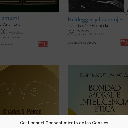
y natural
Heidegger y los relojes
o Carpintero
Joan González Guardiola
0
€
24,00
€
IVA incluido
IVA incluido
 bajo demanda)
disponible en ebook:
 en ebook:
 últimos años de su vida, Charles S.
«En nuestros días la situación resp
, «el intelecto más original y
de los valores y la ética fundada en 
il que América ha producido»,
resulta realmente sorprendente. Ya
 muchas cuestiones dentro de su
habla tan sólo de valores bursátiles
ión intelectual y trata de dar una
Ahora también los pedagogos ens
definitiva al sistema de su
desde sus tarimas la educación en
iento. ...
(ver ficha)
valores, ...
(ver ficha)
Gestionar el Consentimiento de las Cookies