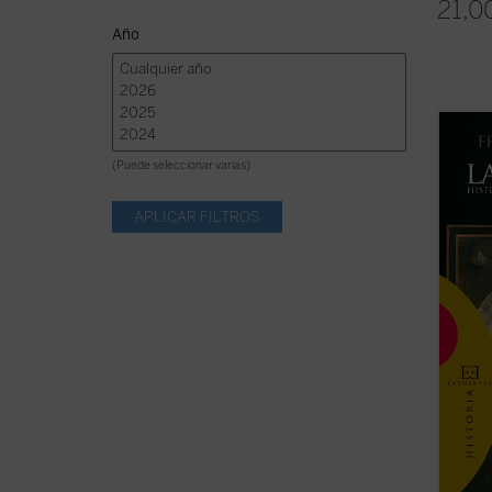
21,0
Año
«Las d
se han
(Puede seleccionar varias)
conjun
filóso
cristi
frente
con que