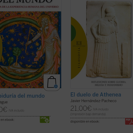
raducido a 5 idiomas. Su intención
frente a toda agresión ese pacifis
ciosa: desarrollar la historia ...
socava las bases comunitarias sobr
icha)
que se asienta la libertad ...
(ver fic
El duelo de Athenea
biduría del mundo
Javier Hernández-Pacheco
ague
21,00
€
0
€
IVA incluido
IVA incluido
(Impresión bajo demanda)
 en ebook:
disponible en ebook: