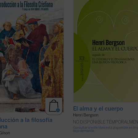
o de Juan Miguel Palacios
El problema de la relación cuerpo-
es de los que no dejan a nadie
e libro, inédito hasta ahora en
indiferente. Hay que añadir ademá
l, descubrimos un ensayo brillante
es un problema ineludible. Porque 
lson maduro, una disertación otoñal
si se admite la dualidad última,
las ideas más queridas del gran
metafísica, de ambos términos, co
alista, presentadas en tres ...
(ver
se niega, por ...
(ver ficha)
El alma y el cuerpo
Henri Bergson
ucción a la filosofía
NO DISPONIBLE TEMPORALME
ana
Consultar si este libro está disponible en i
bajo demanda
Gilson