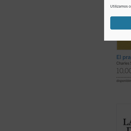
Utilizamos c
El pr
Charles 
10,0
disponible
La sab
experi
pesar 
desde 