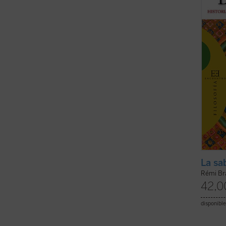
sido t
es ambi
(ver f
La sa
Rémi Br
42,0
disponible