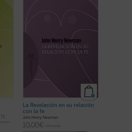
alma
Introducción y traducción de Raquel Vera
González.
s que
tanto
En este ensayo, inédito hasta ahora en
español, J.H. Newman quiere responder
mo si
a la acusación de escepticismo que le
atribuían ciertos intelectuales. Para ello
expone su ...
(ver ficha)
La Revelación en su relación
con la fe
NTE
John Henry Newman
mpresión
10,00
€
IVA incluido