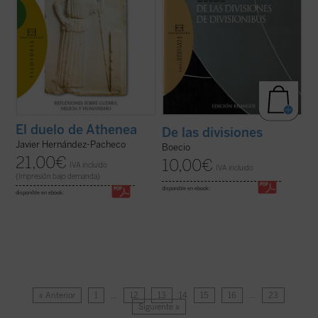
El duelo de Athenea
De las divisiones
Javier Hernández-Pacheco
Boecio
21,00
€
10,00
€
IVA incluido
IVA incluido
(Impresión bajo demanda)
disponible en ebook:
disponible en ebook:
« Anterior
1
…
12
13
14
15
16
…
23
Siguiente »