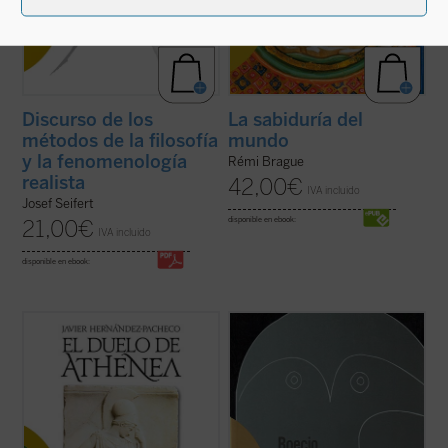
Discurso de los
La sabiduría del
métodos de la filosofía
mundo
y la fenomenología
Rémi Brague
realista
42,00
€
IVA incluido
Josef Seifert
disponible en ebook:
21,00
€
IVA incluido
disponible en ebook:
El pacifismo se ha convertido en un
Edición bilingüe.
postulado de nuestra autoconciencia
moral. Con grave daño para esa
«Boecio roza en esta obra, como
autoconciencia, pues en la indiferencia
corresponde a un introductor y a un lógico,
frente a toda agresión ese pacifismo
un profundo problema metafísico como es
socava las bases comunitarias sobre las
si las clasificaciones que hacemos para
que se asienta la libertad ...
(ver ficha)
comprender el mundo se corresponden
con una partición ...
(ver ficha)