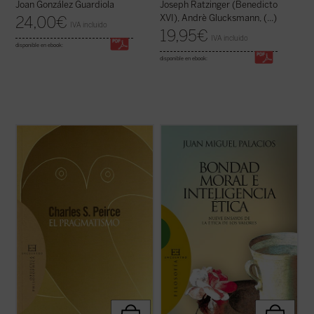
Joan González Guardiola
Joseph Ratzinger (Benedicto
XVI), Andrè Glucksmann, (...)
24,00
€
IVA incluido
19,95
€
IVA incluido
disponible en ebook:
disponible en ebook:
En los últimos años de su vida, Charles S.
«En nuestros días la situación respecto de
Peirce, «el intelecto más original y versátil
los valores y la ética fundada en ellos
que América ha producido», retoma
resulta realmente sorprendente. Ya no se
muchas cuestiones dentro de su evolución
habla tan sólo de valores bursátiles. Ahora
intelectual y trata de dar una forma
también los pedagogos ensayan desde sus
definitiva al sistema de su pensamiento. ...
tarimas la educación en valores, ...
(ver
(ver ficha)
ficha)