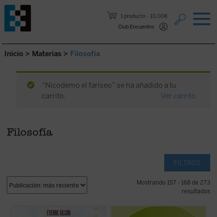
Saltar al contenido.
1 producto
10,00€
Club Encuentro
Inicio
>
Materias
>
Filosofía
“Nicodemo el fariseo” se ha añadido a tu
carrito.
Ver carrito
Filosofía
FILTROS
Mostrando 157 - 168 de 273
resultados
Prólogo de Juan Miguel Palacios
El problema de la relación cuerpo-alma es