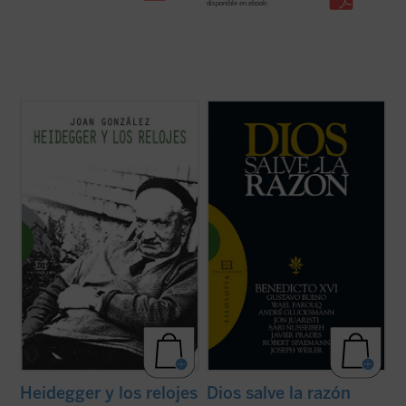
disponible en ebook:
«La tesis más provocativa y original que la
«No actuar según la razón es contrario a la
filosofía del siglo XX ha levantado sobre el
naturaleza de Dios» (Manuel II Paleólogo)
tiempo es la famosa tesis de Heidegger
según la cual el sentido del ser descansaría
Diversos intelectuales de primera línea,
en el sentido del tiempo. Según esta tesis,
provenientes de diferentes países,
nuestra vivencia del ...
(ver ficha)
tradiciones religiosas y posiciones
culturales, se dan cita en este ...
(ver ficha)
Heidegger y los relojes
Dios salve la razón