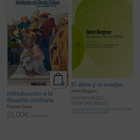
de los que no dejan a nadie indiferente. Hay
En este libro, inédito hasta ahora en
que añadir además que es un problema
español, descubrimos un ensayo brillante
ineludible. Porque tanto si se admite la
del Gilson maduro, una disertación otoñal
dualidad última, metafísica, de ambos
sobre las ideas más queridas del gran
términos, como si se niega, por ...
(ver
medievalista, presentadas en tres ...
(ver
ficha)
ficha)
El alma y el cuerpo
Henri Bergson
Introducción a la
NO DISPONIBLE
filosofía cristiana
TEMPORALMENTE
Étienne Gilson
Consultar si este libro está disponible en
impresión bajo demanda
21,00
€
IVA incluido