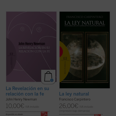
Introducción y traducción de Raquel Vera
«Las doctrinas sobre el derecho natural se
González.
han formado dentro de un esfuerzo
conjunto en el que han participado filósofos,
En este ensayo, inédito hasta ahora en
teólogos y juristas, paganos y cristianos».
español, J.H. Newman quiere responder a
Desde esta convicción, y frente al
la acusación de escepticismo que le
simplismo o la ideologización con que ...
atribuían ciertos intelectuales. Para ello
(ver ficha)
expone su ...
(ver ficha)
La Revelación en su
relación con la fe
La ley natural
John Henry Newman
Francisco Carpintero
10,00
€
26,00
€
IVA incluido
IVA incluido
(Impresión bajo demanda)
disponible en ebook: