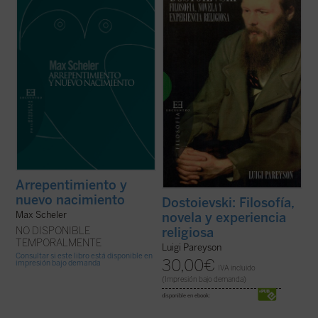
opera contra su continuo entumecimiento.
pensamiento de Dostoievski. Más allá de
[...]
mira
hacia atrás con una mirada
los aspectos puramente literarios, que
llorosa, pero sin embargo
actúa
alegre y
hicieron del autor ruso un escritor
poderoso hacia el futuro, ...
(ver ficha)
universal, sus obras reflejan una
penetración ...
(ver ficha)
Arrepentimiento y
nuevo nacimiento
Dostoievski: Filosofía,
Max Scheler
novela y experiencia
NO DISPONIBLE
religiosa
TEMPORALMENTE
Luigi Pareyson
Consultar si este libro está disponible en
30,00
€
impresión bajo demanda
IVA incluido
(Impresión bajo demanda)
disponible en ebook: