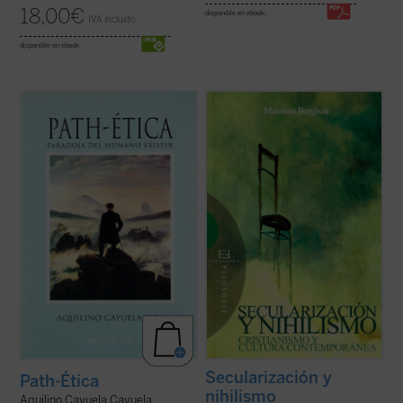
18,00
€
disponible en ebook:
IVA incluido
disponible en ebook:
«Un humanismo que no tuviese en cuenta
Que «lo religioso» ha vuelto a recuperar
los sufrimientos, los pecados, la muerte,
una importancia cultural y social
que no los pusiera en el centro de su
visión
impensable hace sólo unas décadas es sin
del mundo
, sería radicalmente incompleto,
duda uno de los fenómenos que
sería falso... La muchedumbre de los
caracterizan el actual momento histórico.
humillados y ofendidos
se ...
(ver ficha)
Este hecho es lo que ha llevado a Massimo
Borghesi a ...
(ver ficha)
Secularización y
Path-Ética
nihilismo
Aquilino Cayuela Cayuela