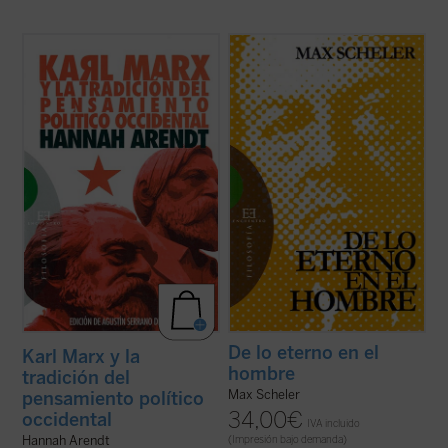
Karl Marx y la tradición del pensamiento
Traducción del alemán por Julián Marías y
político occidental
fue escrito en un
Javier Olmo.
momento crucial de la biografía intelectual
de Arendt, y en él se perfila por primera
Primera traducción completa al castellano
vez la tesis fundamental de la autora de
de una obra cumbre de la filosofía de la
que la obra de Marx suponía la ...
(ver ficha)
religión del siglo XX. Max Scheler, un genio
de «estilo deslumbrante y seductor» que
«habla ...
(ver ficha)
De lo eterno en el
Karl Marx y la
hombre
tradición del
Max Scheler
pensamiento político
34,00
€
occidental
IVA incluido
Hannah Arendt
(Impresión bajo demanda)