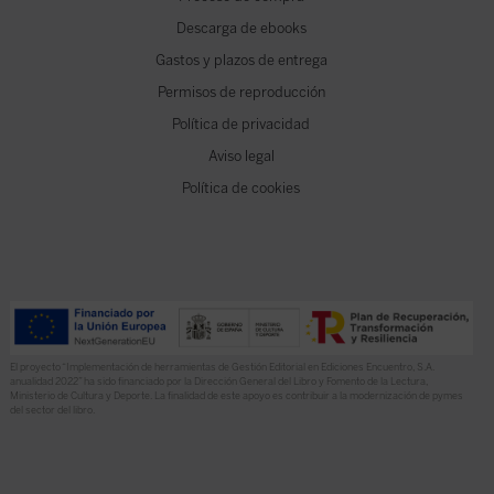
Descarga de ebooks
Gastos y plazos de entrega
Permisos de reproducción
Política de privacidad
Aviso legal
Política de cookies
El proyecto “Implementación de herramientas de Gestión Editorial en Ediciones Encuentro, S.A.
anualidad 2022” ha sido financiado por la Dirección General del Libro y Fomento de la Lectura,
Ministerio de Cultura y Deporte. La finalidad de este apoyo es contribuir a la modernización de pymes
del sector del libro.