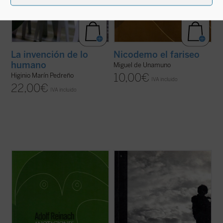
La invención de lo
Nicodemo el fariseo
humano
Miguel de Unamuno
10,00
€
Higinio Marín Pedreño
IVA incluido
22,00
€
IVA incluido
Escritas durante su servicio en el cuerpo
«Se puede suponer que en la historia de la
de artillería del ejército alemán durante la
cultura y el pensamiento occidentales han
Primera Guerra Mundial, las presentes
existido motivos por los que la razón ha
Anotaciones
, que ejercieron una influencia
llegado a ser enemiga del Misterio, pero
decisiva en el itinerario de filósofos como
esta hipótesis no se quiere tomar como
Edith Stein, constituyen ...
(ver ficha)
definitiva; lo que se quiere es ponerla ...
(ver
ficha)