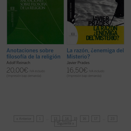
Anotaciones sobre
La razón, ¿enemiga del
filosofía de la religión
Misterio?
Adolf Reinach
Javier Prades
20,00
€
16,50
€
IVA incluido
IVA incluido
(Impresión bajo demanda)
(Impresión bajo demanda)
« Anterior
1
…
13
14
15
16
17
…
23
Siguiente »