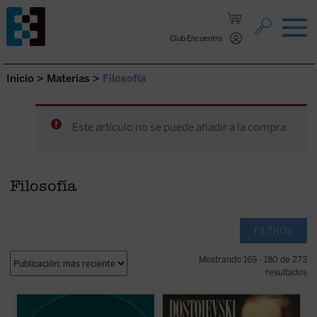
Saltar al contenido.
Club Encuentro
Inicio
>
Materias
>
Filosofía
Este artículo no se puede añadir a la compra
Filosofía
FILTROS
Mostrando 169 - 180 de 273
resultados
«El arrepentimiento es la poderosa fuerza
El lector encontrará en este libro uno de los
de autorregeneración del mundo moral que
mejores estudios sobre la obra y el