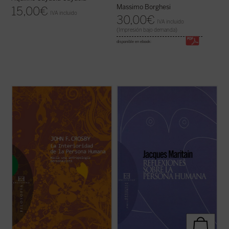
Massimo Borghesi
15,00
€
IVA incluido
30,00
€
IVA incluido
(Impresión bajo demanda)
disponible en ebook:
Este libro es probablemente la contribución
«... cada ser humano es, como el bruto, la
original más significativa a la antropología
planta o el átomo, un individuo, es decir, un
filosófica, desde la filosofía del
fragmento de una especie, una parte de
personalismo cristiano, de los últimos
este universo, un punto singular de la
años. ¿Qué significan exactamente
inmensa red de fuerzas e influencias
afirmaciones tan familiares como que
cósmicas, étnicas, históricas, a cuyas ...
"cada ...
(ver ficha)
(ver ficha)