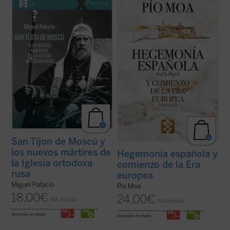
1917, en los días de la revolución rusa. Su
la época como comienzo de la que puede
mandato no duró ni ocho años. Falleció en
llamarse la «Era Europea», en la que el
1925, a los sesenta años, casi seguro
poder y la cultura de Europa,
envenenado. En 1989 fue declarado santo,
especialmente de España, Francia e
el primero de los nuevos mártires ...
(ver
Inglaterra, países sucesivamente
ficha)
hegemónicos, ...
(ver ficha)
San Tíjon de Moscú y
los nuevos mártires de
Hegemonía española y
la Iglesia ortodoxa
comienzo de la Era
rusa
europea
Miguel Palacio
Pío Moa
18,00
€
24,00
€
IVA incluido
IVA incluido
disponible en ebook:
disponible en ebook: