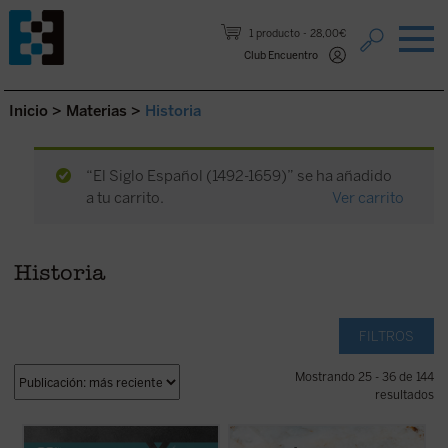
Saltar al contenido.
1 producto
28,00€
Club Encuentro
Inicio
>
Materias
>
Historia
“El Siglo Español (1492-1659)” se ha añadido
a tu carrito.
Ver carrito
Historia
FILTROS
Mostrando 25 - 36 de 144
resultados
Tíjon de Moscú fue elegido patriarca en
Punto esencial del libro es la concepción de