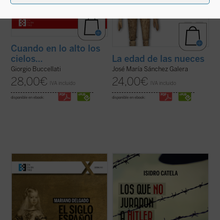
Cuando en lo alto los
cielos...
La edad de las nueces
Giorgio Buccellati
José María Sánchez Galera
28,00
€
24,00
€
IVA incluido
IVA incluido
disponible en ebook:
disponible en ebook:
Si hablamos de un largo «Siglo Español»
El joven campesino austriaco, beato
entre 1492-1659, lo hacemos conscientes
Francisco Jägerstätter, fue uno de los
de que el principio y el final de esas épocas
laicos que, en nombre de su conciencia de
son algo procesual, y las fechas concretas
católico, no quiso jurar fidelidad a Hitler.
solo tienen un valor simbólico. Este ensayo
Aquí se narra su vida y su martirio,
se caracteriza por prestar ...
(ver ficha)
testimonio de luz para la Iglesia y la ...
(ver
ficha)