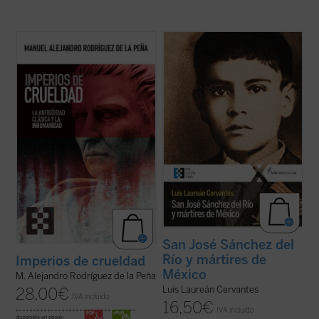
Este ensayo constituye un recorrido
¿Qué pasó para que muchos católicos se
exhaustivo, apasionante y desgarrador por
alzaran contra el gobierno? ¿Fue legítima la
la literatura y la historia de la Antigüedad
guerra de los cristeros? El autor de este
clásica para exponer la crueldad
libro, natural del pueblo del joven mártir, no
estructural de esa época, y así establecer
sólo responde a estas preguntas con
vínculos entre esta y las políticas de ...
(ver
documentos, sino que logra ...
(ver ficha)
ficha)
San José Sánchez del
Río y mártires de
Imperios de crueldad
México
M. Alejandro Rodríguez de la Peña
Luis Laureán Cervantes
28,00
€
IVA incluido
16,50
€
IVA incluido
disponible en ebook: