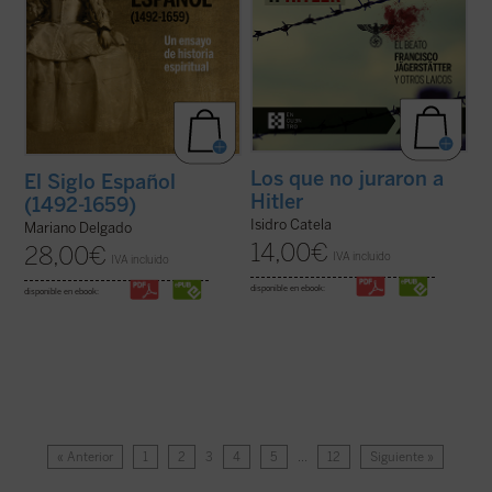
Los que no juraron a
El Siglo Español
Hitler
(1492-1659)
Isidro Catela
Mariano Delgado
14,00
€
28,00
€
IVA incluido
IVA incluido
disponible en ebook:
disponible en ebook:
« Anterior
1
2
3
4
5
…
12
Siguiente »