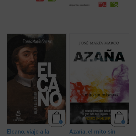
disponible en ebook:
En esta nueva edición ampliada de
Elcano,
El profesor, escritor y columnista José
viaje a la historia
, el lector encontrará
María Marco, autor hace ya treinta años de
mucha más información y documentación
una de las más importantes biografías de
sobre Elcano y los suyos, a través de
Manuel Azaña, ha compuesto este nuevo
crónicas, relaciones y otros legajos
ensayo histórico-político sobre el escritor y
escritos hace quinientos años, ...
(ver ficha)
político de Alcalá de Henares ...
(ver ficha)
Elcano, viaje a la
Azaña, el mito sin