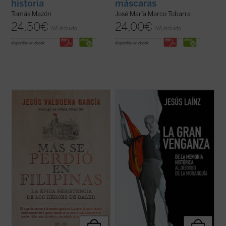
historia
máscaras
Tomás Mazón
José María Marco Tobarra
24,50
€
24,00
€
IVA incluido
IVA incluido
disponible en ebook:
disponible en ebook:
Un viaje en el tiempo a la remota iglesia en
Frente al proyecto de blanqueamiento
la isla de Luzón en la que el último
histórico e ideológico de la izquierda y de
destacamento del Imperio español
condenación eterna de la derecha, el
sobrevivió al asedio militar más duradero y
presente libro pone de manifiesto que la
paradójico de la Historia moderna. El libro
República fue destruida principalmente por
recoge documentos inéditos y ...
(ver ficha)
los propios republicanos, como confesaron
...
(ver ficha)