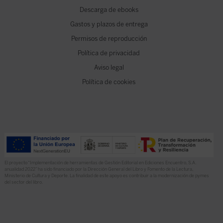
Descarga de ebooks
Gastos y plazos de entrega
Permisos de reproducción
Política de privacidad
Aviso legal
Política de cookies
El proyecto “Implementación de herramientas de Gestión Editorial en Ediciones Encuentro, S.A.
anualidad 2022” ha sido financiado por la Dirección General del Libro y Fomento de la Lectura,
Ministerio de Cultura y Deporte. La finalidad de este apoyo es contribuir a la modernización de pymes
del sector del libro.