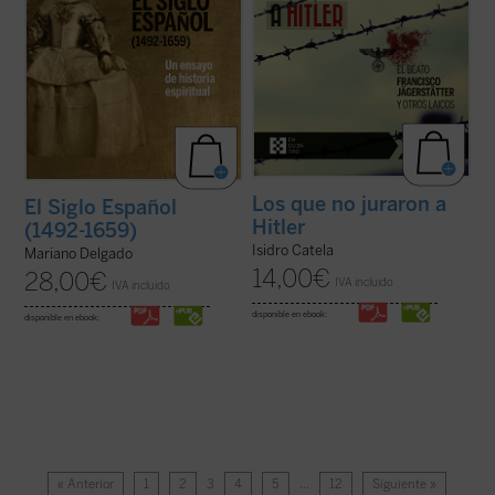
Los que no juraron a
El Siglo Español
Hitler
(1492-1659)
Isidro Catela
Mariano Delgado
14,00
€
28,00
€
IVA incluido
IVA incluido
disponible en ebook:
disponible en ebook:
« Anterior
1
2
3
4
5
…
12
Siguiente »