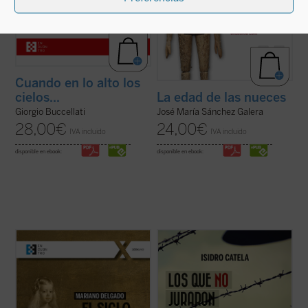
Cuando en lo alto los
cielos...
La edad de las nueces
Giorgio Buccellati
José María Sánchez Galera
28,00
€
24,00
€
IVA incluido
IVA incluido
disponible en ebook:
disponible en ebook:
Si hablamos de un largo «Siglo Español»
El joven campesino austriaco, beato
entre 1492-1659, lo hacemos conscientes
Francisco Jägerstätter, fue uno de los
de que el principio y el final de esas épocas
laicos que, en nombre de su conciencia de
son algo procesual, y las fechas concretas
católico, no quiso jurar fidelidad a Hitler.
solo tienen un valor simbólico. Este ensayo
Aquí se narra su vida y su martirio,
se caracteriza por prestar ...
(ver ficha)
testimonio de luz para la Iglesia y la ...
(ver
ficha)