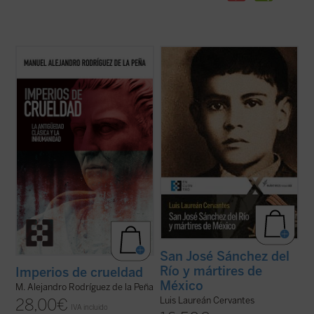
Este ensayo constituye un recorrido
¿Qué pasó para que muchos católicos se
exhaustivo, apasionante y desgarrador por
alzaran contra el gobierno? ¿Fue legítima la
la literatura y la historia de la Antigüedad
guerra de los cristeros? El autor de este
clásica para exponer la crueldad
libro, natural del pueblo del joven mártir, no
estructural de esa época, y así establecer
sólo responde a estas preguntas con
vínculos entre esta y las políticas de ...
(ver
documentos, sino que logra ...
(ver ficha)
ficha)
San José Sánchez del
Río y mártires de
Imperios de crueldad
México
M. Alejandro Rodríguez de la Peña
Luis Laureán Cervantes
28,00
€
IVA incluido