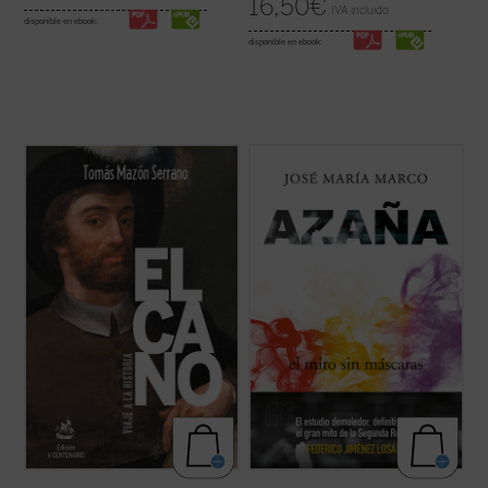
16,50
€
IVA incluido
disponible en ebook:
disponible en ebook:
En esta nueva edición ampliada de
Elcano,
El profesor, escritor y columnista José
viaje a la historia
, el lector encontrará
María Marco, autor hace ya treinta años de
mucha más información y documentación
una de las más importantes biografías de
sobre Elcano y los suyos, a través de
Manuel Azaña, ha compuesto este nuevo
crónicas, relaciones y otros legajos
ensayo histórico-político sobre el escritor y
escritos hace quinientos años, ...
(ver ficha)
político de Alcalá de Henares ...
(ver ficha)