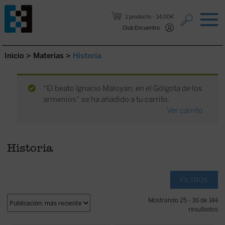
Saltar al contenido.
1 producto
14,00€
Club Encuentro
Inicio
>
Materias
>
Historia
“El beato Ignacio Maloyan, en el Gólgota de los
armenios” se ha añadido a tu carrito.
Ver carrito
Historia
FILTROS
Mostrando 25 - 36 de 144
resultados