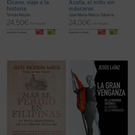
Elcano, viaje a la
Azaña, el mito sin
historia
máscaras
Tomás Mazón
José María Marco Tobarra
24,50
€
24,00
€
IVA incluido
IVA incluido
disponible en ebook:
disponible en ebook:
Un viaje en el tiempo a la remota iglesia en
Frente al proyecto de blanqueamiento
la isla de Luzón en la que el último
histórico e ideológico de la izquierda y de
destacamento del Imperio español
condenación eterna de la derecha, el
sobrevivió al asedio militar más duradero y
presente libro pone de manifiesto que la
paradójico de la Historia moderna. El libro
República fue destruida principalmente por
recoge documentos inéditos y ...
(ver ficha)
los propios republicanos, como confesaron
...
(ver ficha)