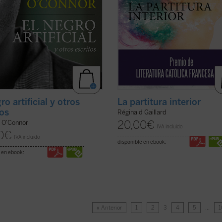
ro artificial y otros
La partitura interior
tos
Réginald Gaillard
20,00
€
y O'Connor
IVA incluido
0
€
IVA incluido
disponible en ebook:
 en ebook:
« Anterior
1
2
3
4
5
…
1