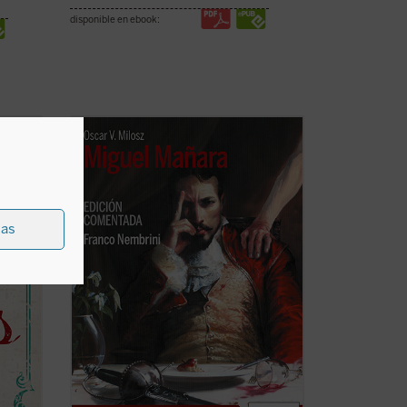
disponible en ebook:
se
Nembrini, quien bien puede ser a Dante
lo que Harold Bloom a Shakespeare, nos
introduce en el
Miguel Mañara
de Milosz -
e su
-obra basada en el personaje histórico
a y la
que inspiró el mito de don Juan-- de
n de la
forma apasionada, mostrando cómo en
ias
los ...
(ver ficha)