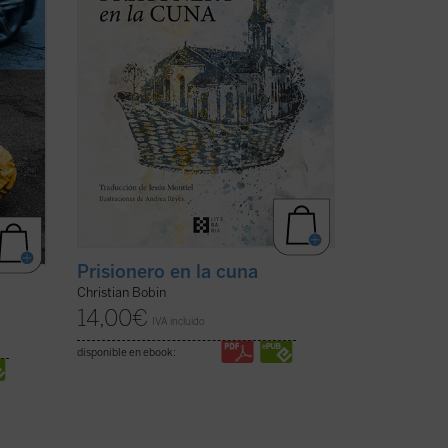
acostumbra el autor ...
(ver ficha)
Prisionero en la cuna
Christian Bobin
14,00
€
IVA incluido
disponible en ebook: