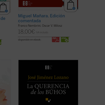
Miguel Mañara. Edición
 de
comentada
Franco Nembrini, Oscar V. Milosz
18,00
€
IVA incluido
disponible en ebook:
rancés,
Este libro recoge veintiocho historias,
la loca
casi todas inéditas, que nos desvelan el
ndés
universo del autor, cuyos recuerdos y
nen en
vivencias son transformados en relatos
que nos sitúan ante aquellos instantes de
n ...
la vida que la hacen más verdadera. ...
(ver ficha)