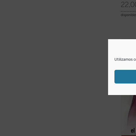
22,0
disponible
¿Qué e
de la 
durant
Utilizamos c
enseña
sabido
y bella
ficha)