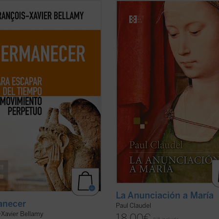
y nos presenta un elogio de la
A la vez brutal y religiosa, simbolist
nencia exponiendo las
romántica, poética y realista, es
uencias de dejarse arrastrar por
probablemente la obra más emble
ciedad acelerada. Mientras
y popular de Claudel. Un drama «a 
e con agilidad la historia que nos
humano y sobrehumano» que, en
vado hasta aquí, el autor nos anima
palabras del autor, es «representac
ernos, a disfrutar ...
(ver ficha)
todas las ...
(ver ficha)
La Anunciación a María
anecer
Paul Claudel
-Xavier Bellamy
18,00
€