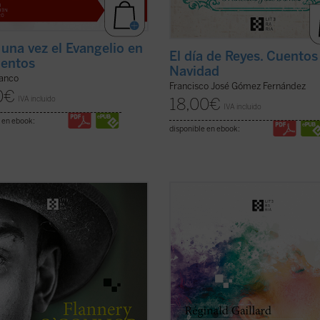
 una vez el Evangelio en
El día de Reyes. Cuentos
uentos
Navidad
lanco
Francisco José Gómez Fernández
0
€
IVA incluido
18,00
€
IVA incluido
 en ebook:
disponible en ebook:
sente antología recoge ocho
En esta primera novela del poeta f
s representativos y algunos
las historias de vida de Charlotte, «
s breves escritos en «Andalusia»,
del pueblo», y Jan, un músico hola
ca familiar en la que O'Connor vivió
quien huye de un amor perdido, tie
timos años. Son historias que
común una búsqueda espiritual de
en y sacuden las entrañas de
trascendiencia y belleza, una relació
as lee, en ...
(ver ficha)
(ver ficha)