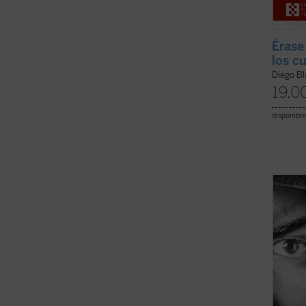
Érase
los c
Diego B
19,0
disponible
La pre
cuento
ensayo
la fin
sus úl
escuec
quien l