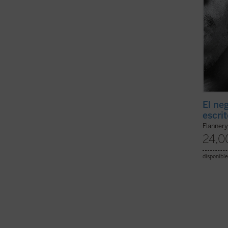
El neg
escri
Flanner
24,0
disponible