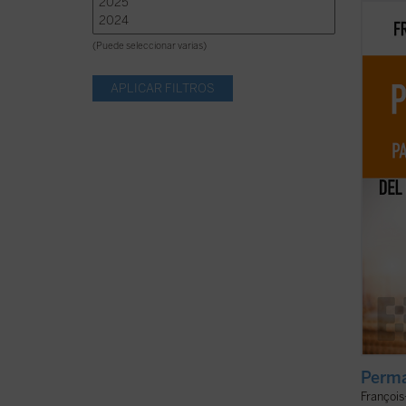
Bellam
perma
(Puede seleccionar varias)
consec
una so
recorr
ha lle
a deten
Perm
François