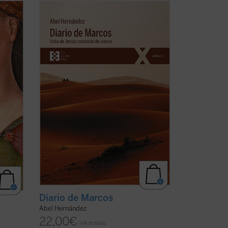
a y
El autor afila su pluma y despliega su
maestría como cronista para dar color y
mática
vida a la historia de Jesús de Nazaret,
la vez
que es «contada de cerca» por un aún
joven e inexperto evangelista Marcos, a
ión de
quien Jesús le encarga, nada más
conocerle ...
(ver ficha)
Diario de Marcos
Abel Hernández
22,00
€
IVA incluido