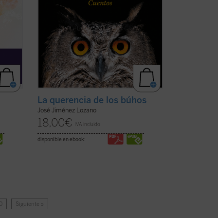
La querencia de los búhos
José Jiménez Lozano
18,00
€
IVA incluido
disponible en ebook:
0
Siguiente »