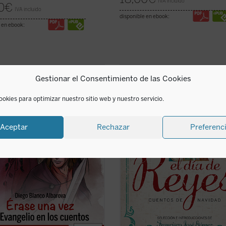
IVA incluido
0
€
IVA incluido
disponible en ebook:
 en ebook:
Gestionar el Consentimiento de las Cookies
sconden en su interior los cuentos
En la selección de relatos que aquí 
tradición occidental? ¿Por qué
ofrece, algunos de los mejores de
e generaciones se les ha leído y
nuestra literatura han narrado con
ookies para optimizar nuestro sitio web y nuestro servicio.
do a los niños? Diego Blanco ha
maestría la realidad de la España d
, en este libro sencillo, encantador
tiempo, pero también la misericordi
mente ilustrado, hacer ver al ...
(ver
esperanza propias de la celebració
Aceptar
Rechazar
Preferenc
de ...
(ver ficha)