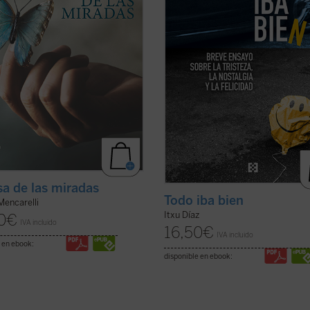
ficha)
contemplar ese ...
(ver ficha)
sa de las miradas
Todo iba bien
Mencarelli
Itxu Díaz
0
€
IVA incluido
16,50
€
IVA incluido
 en ebook:
disponible en ebook: