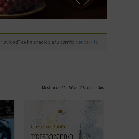
 Navidad” se ha añadido a tu carrito.
Ver carrito
Mostrando 25 - 36 de 118 resultados
, el
En esta obra íntima y bellamente
ilustrada, Christian Bobin evoca su
emos
infancia transcurrida en Le Creusot, en la
elices,
Borgoña francesa, ciudad de la que
nunca se ha ido. La delicadeza, sabiduría
y brevedad aforísticas a las que