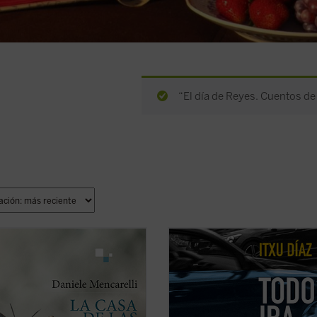
“El día de Reyes. Cuentos de
 precisión y la maestría propias del
En este ensayo de «anti-autoayuda»
 Daniele Mencarelli nos ofrece este
periodista y humorista Itxu Díaz
ante relato sobre un joven en
sentencia sin ambages que no ten
da crisis, en el que logra transitar
ni la obligación ni el derecho a ser f
tentoso camino de quien vuelve a
«ni siquiera los que somos del Real
tras vivir inmerso en una espiral de
Madrid». A su vez, nos incita a