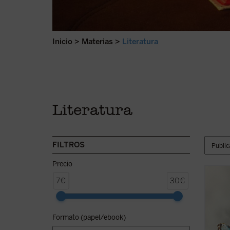
Inicio
>
Materias
>
Literatura
Literatura
FILTROS
Precio
Con la
7€
30€
poeta,
impact
profun
Formato (papel/ebook)
el por
nacer 