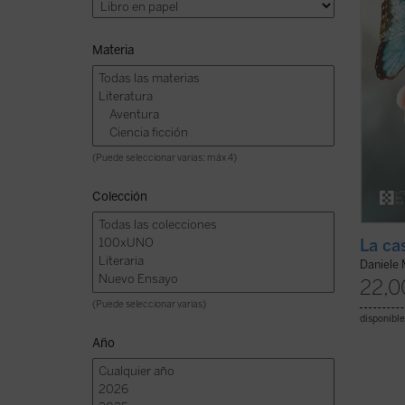
...
(ver 
Materia
(Puede seleccionar varias: máx 4)
Colección
La ca
Daniele 
22,0
(Puede seleccionar varias)
disponible
Año