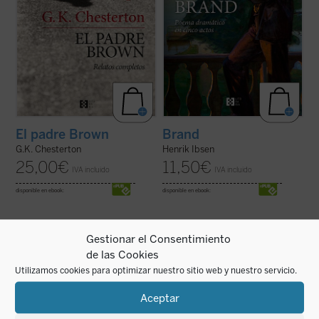
El padre Brown
Brand
G.K. Chesterton
Henrik Ibsen
25,00
€
11,50
€
IVA incluido
IVA incluido
disponible en ebook:
disponible en ebook:
Gestionar el Consentimiento
de las Cookies
Utilizamos cookies para optimizar nuestro sitio web y nuestro servicio.
En esta novela Jiménez Lozano nos relata
Esta selección de Leopardi propone al
Aceptar
la representación del
Hamlet
lector, a través de la introducción de la
shakesperiano en un pueblo de la meseta
profesora Milagros Arizmendi y del ensayo
castellana en la inmediata posguerra. La
conclusivo del catedrático de literatura