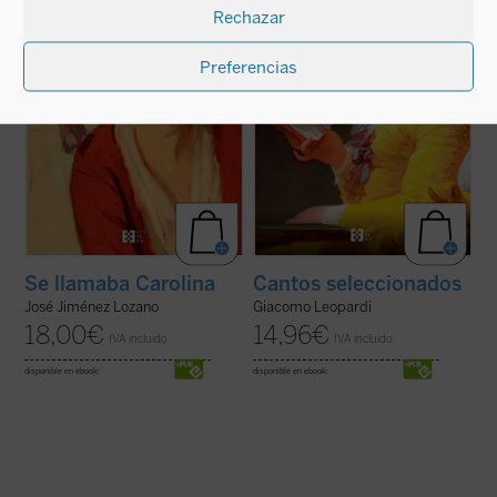
Rechazar
obra es representada por una compañía de
bíblica Ignacio Carbajosa, una original
cómicos ambulantes y por las propias ...
mirada sobre la obra del poeta de ...
(ver
(ver ficha)
ficha)
Preferencias
Se llamaba Carolina
Cantos seleccionados
José Jiménez Lozano
Giacomo Leopardi
18,00
€
14,96
€
IVA incluido
IVA incluido
disponible en ebook:
disponible en ebook: