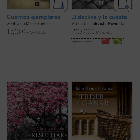
Cuentos ejemplares
El declive y la cuesta
Sophia de Mello Breyner
Mercedes Salisachs Roviralta
17,00
€
20,00
€
IVA incluido
IVA incluido
disponible en ebook:
En
Resucitar
, libro escrito con el
Perder y ganar
es una novela
inconfundible estilo fragmentario y a veces
autobiográfica escrita por el beato John
aforístico que caracteriza a Christian
Henry Newman, que nos permite
Bobin, todas las páginas orbitan en torno a
adentrarnos en su fascinante personalidad
la muerte del padre del autor tras una larga
a través del protagonista de la obra,
enfermedad de Alzheimer. Una ...
(ver ficha)
Charles Reading, y descubrir en toda su
hondura las ...
(ver ficha)