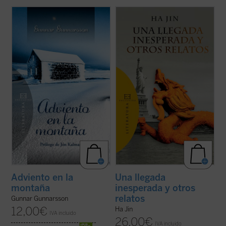
Adviento en la montaña
es un relato
Una llegada inesperada y otros relatos
inspirador y lleno de simbolismo,
ofrece por vez primera en español una
ambientado en el crudo invierno de las
selección de trece cuentos de uno de los
montañas del noreste de Islandia. En él su
más prestigiosos escritores de ficción en
protagonista, el pastor Benedikt, afronta su
lengua inglesa de nuestros días.
tradicional aventura de Adviento para ...
Haciendo gala de un estilo directo, ...
(ver
(ver ficha)
ficha)
Adviento en la
Una llegada
montaña
inesperada y otros
relatos
Gunnar Gunnarsson
12,00
€
Ha Jin
IVA incluido
26,00
€
IVA incluido