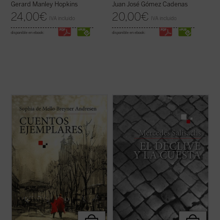
Gerard Manley Hopkins
Juan José Gómez Cadenas
24,00
€
20,00
€
IVA incluido
IVA incluido
disponible en ebook:
disponible en ebook:
Estos siete cuentos «para adultos» de la
Hito importante en la novelística de
famosa poetisa Sophia de Mello Breyner
Mercedes Salisachs,
El declive y la cuesta
Andresen --la primera mujer portuguesa en
es un relato directo y valiente en el que,
recibir el Prémio Camões, el más
partiendo del episodio evangélico del buen
importante galardón de la literatura en
ladrón crucificado junto a Cristo, se narra
lengua lusa-- que se publican por primera
con gran hondura el ...
(ver ficha)
vez ...
(ver ficha)