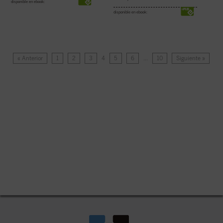
disponible en ebook:
disponible en ebook:
« Anterior
1
2
3
4
5
6
…
10
Siguiente »