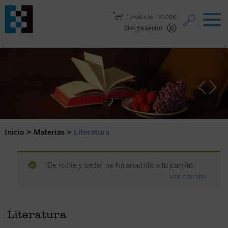
Saltar al contenido.
1 producto
10,00€
Club Encuentro
Inicio
>
Materias
>
Literatura
“De roble y seda” se ha añadido a tu carrito.
Ver carrito
Literatura