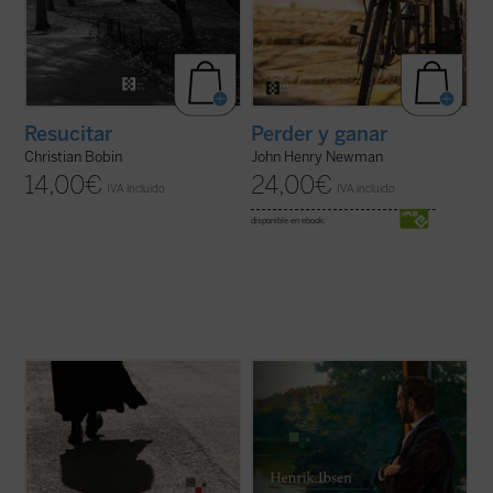
Resucitar
Perder y ganar
Christian Bobin
John Henry Newman
14,00
€
24,00
€
IVA incluido
IVA incluido
disponible en ebook:
El conjunto de los relatos del padre Brown,
Considerado junto a
Peer Gynt
el texto
escritos a lo largo de más de veinte años,
teatral más importante e intenso de Ibsen,
constituye quizá la obra más popular de
narra la historia del pastor protestante
Chesterton. El simpático cura-detective
Brand y su intento trágico de vivir según
que los protagoniza resuelve en ellos,
una supuesta perfección moral y, con ello,
armado únicamente con su ...
(ver ficha)
"sanar a la raza humana de ...
(ver ficha)