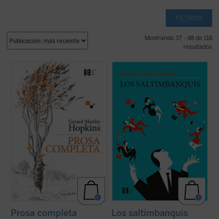
FILTROS
Mostrando 37 - 48 de 118
resultados
Se publica por primera vez en castellano,
Los saltimbanquis
nos presenta un mundo
de la mano del filólogo, escritor y traductor
de despachos de acero y metacrilato,
Gabriel Insausti la obra completa en prosa
cámaras ocultas, selectos restaurantes y
--a excepción de algún texto menor-- del
exclusivos clubs deportivos, con
poeta inglés Gerard Manley Hopkins (1844-
encuentros a puerta cerrada en los que
1889). Ejemplo claro del ...
(ver ficha)
cada palabra tiene un precio. Los límites de
...
(ver ficha)
Prosa completa
Los saltimbanquis