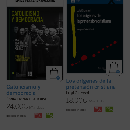
evolución del pensamiento político católico
Giussani se adentra en la cuestión decisiva
desde la Revolución francesa hasta hoy.
del cristianismo: su pretensión única e
Émile Perreau-Saussine analiza cómo la
irreductible.
Los orígenes de la pretensión
Iglesia respondió a la democracia liberal,
cristiana
no es un tratado teológico, sino
un sistema para el que no ...
(ver ficha)
una propuesta ...
(ver ficha)
Los orígenes de la
pretensión cristiana
Catolicismo y
democracia
Luigi Giussani
18,00
€
Émile Perreau-Saussine
IVA incluido
24,00
€
IVA incluido
disponible en ebook:
disponible en ebook: