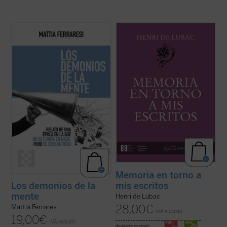
Con ejemplos que van desde las redes
Este volumen incluye
Memoria sobre mis
sociales como fábricas de certezas
primeros veinte años
y
Memoria en torno a
instantáneas hasta teorías sobre los
mis escritos
. Ambas Memorias nos
Kennedy o los hombres murciélago en la
permiten conocer la vida y la obra de Henri
Luna, Ferraresi nos enfrenta con humor y
de Lubac desde su nacimiento en 1896
lucidez al caos de un mundo en el que ya no
hasta el final de su período militar ...
(ver
se confía ...
(ver ficha)
ficha)
Memoria en torno a
mis escritos
Los demonios de la
mente
Henri de Lubac
28,00
€
Mattia Ferraresi
IVA incluido
19,00
€
IVA incluido
disponible en ebook: