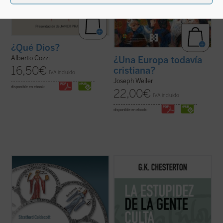
¿Qué Dios?
Alberto Cozzi
¿Una Europa todavía
16,50
€
cristiana?
IVA incluido
Joseph Weiler
disponible en ebook:
22,00
€
IVA incluido
disponible en ebook:
La Belleza en la Palabra
es una
Este es el volumen siete de la colección de
contribución única para devolver la
artículos publicados en el semanario
The
realidad al centro del aprendizaje. A los
Illustrated London News
. Los intereses de
interrogantes ¿qué es una buena
Chesterton son muchos, pero su mirada no
educación? o ¿para qué sirve?, Stratford
es dispersa sino precisa, rebosante en
Caldecott ensaya una respuesta arrojando
ingenio y humor hasta la ...
(ver ficha)
una nueva ...
(ver ficha)