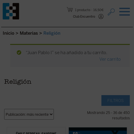
Saltar al contenido.
1 producto
16,50€
Club Encuentro
Inicio
>
Materias
>
Religión
“Juan Pablo I” se ha añadido a tu carrito.
Ver carrito
Religión
FILTROS
Mostrando 25 - 36 de 450
resultados
Catolicismo y democracia
recorre la
En este libro lúcido y provocador, Luigi