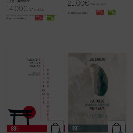
Luigi Giussani
21,00
€
IVA incluido
14,00
€
IVA incluido
disponible en ebook:
disponible en ebook:
Reflexiones desde Nyokodō
reúne una
Giussani continúa su diálogo abierto en
serie de escritos breves, meditaciones y
este tercer y último volumen dedicado a la
cartas suyas que conforman una obra
caridad, junto con su condición esencial, el
valiosísima para seguir, a través de una
sacrificio, y su consecuencia práctica, la
intimidad familiar con él, los pasos de
virginidad....
(ver ficha)
Takashi hacia el encuentro final con ...
(ver
ficha)