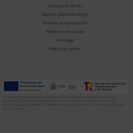
Descarga de ebooks
Gastos y plazos de entrega
Permisos de reproducción
Política de privacidad
Aviso legal
Política de cookies
El proyecto “Implementación de herramientas de Gestión Editorial en Ediciones Encuentro, S.A.
anualidad 2022” ha sido financiado por la Dirección General del Libro y Fomento de la Lectura,
Ministerio de Cultura y Deporte. La finalidad de este apoyo es contribuir a la modernización de pymes
del sector del libro.