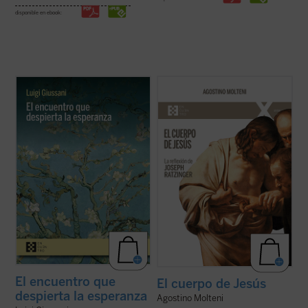
disponible en ebook:
Estas páginas ofrecen las lecciones, el
Este ensayo se adentra en preguntas tan
diálogo en asamblea y la síntesis, hasta
simples como profundas: ¿qué significa
ahora inéditos, de Luigi Giussani con
que Jesús tuvo un cuerpo como el nuestro?
jóvenes universitarios de Comunión y
¿Cómo pensó Joseph Ratzinger el cuerpo
Liberación en 1985. Giussani propone una
de Jesús? No como un detalle más de la fe
inversión de perspectiva: las necesidades
cristiana, sino como una clave para ...
(ver
...
(ver ficha)
ficha)
El encuentro que
El cuerpo de Jesús
despierta la esperanza
Agostino Molteni