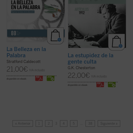
La Belleza en la
Palabra
La estupidez de la
gente culta
Stratford Caldecott
21,00
€
G.K. Chesterton
IVA incluido
22,00
€
IVA incluido
disponible en ebook:
disponible en ebook:
« Anterior
1
2
3
4
5
…
38
Siguiente »