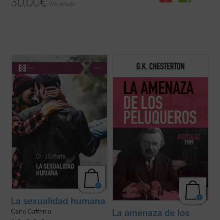
30,00
€
IVA incluido
«Cada persona humana es creada
En colaboración con el Club Chesterton de
directamente por Dios. Ninguna persona
la Universidad San Pablo CEU presentamos
viene a la existencia por azar o por
este cuarto volumen de la serie donde
necesidad: en su origen hay un acto
destacan artículos de los más variopintos
creador ---es decir, un acto de inteligencia y
temas, desde la literatura de Shakespeare,
de voluntad--- de Dios. Antes de haber sido
Bacon y la poesía de Swinburne, ...
(ver
concebido en ...
(ver ficha)
ficha)
La sexualidad humana
Carlo Caffarra
La amenaza de los