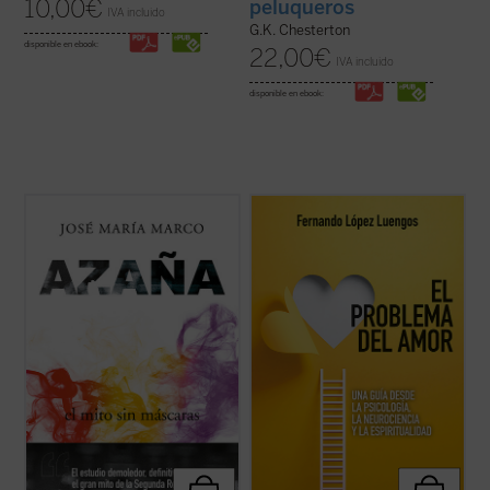
10,00
€
peluqueros
IVA incluido
G.K. Chesterton
disponible en ebook:
22,00
€
IVA incluido
disponible en ebook:
El profesor, escritor y columnista José
López Luengos parte de inquietudes y
María Marco, autor hace ya treinta años de
preguntas de sus alumnos para explicar, en
una de las más importantes biografías de
un breve ensayo a modo de guía, cómo
Manuel Azaña, ha compuesto este nuevo
funcionan y se desarrollan la afectividad y
ensayo histórico-político sobre el escritor y
el amor en sus diferentes dimensiones y
político de Alcalá de Henares ...
(ver ficha)
etapas. Para esta tarea se apoya en
grandes ...
(ver ficha)