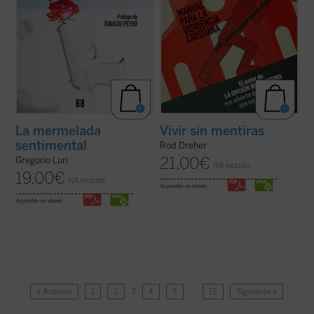
La mermelada
Vivir sin mentiras
sentimental
Rod Dreher
21,00
€
Gregorio Luri
IVA incluido
19,00
€
IVA incluido
disponible en ebook:
disponible en ebook:
« Anterior
1
2
3
4
5
…
13
Siguiente »