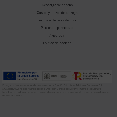
Descarga de ebooks
Gastos y plazos de entrega
Permisos de reproducción
Política de privacidad
Aviso legal
Política de cookies
El proyecto “Implementación de herramientas de Gestión Editorial en Ediciones Encuentro, S.A.
anualidad 2022” ha sido financiado por la Dirección General del Libro y Fomento de la Lectura,
Ministerio de Cultura y Deporte. La finalidad de este apoyo es contribuir a la modernización de pymes
del sector del libro.