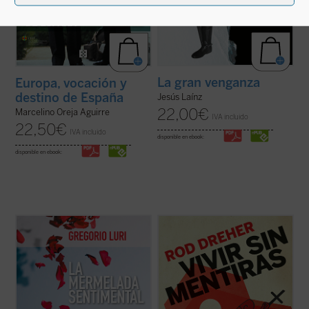
La gran venganza
Europa, vocación y
destino de España
Jesús Laínz
22,00
€
Marcelino Oreja Aguirre
IVA incluido
22,50
€
IVA incluido
disponible en ebook:
disponible en ebook:
Gregorio Luri, siempre sensato y lúcido,
El periodista y escritor Rod Dreher, autor
enhebra sus artículos con un fino hilo
del aclamado
La opción benedictina
, hace
común: ese emotivismo que nos impulsa a
en este libro de altavoz a Solzhenitsyn y
creer que las cosas son más verdaderas
otros muchos disidentes de Europa del
cuando más las sentimos o que más vale
Este que nos alertan del peligro no tan
una emoción (especialmente en el caso de
lejano de que Estados Unidos y el ...
(ver
...
(ver ficha)
ficha)