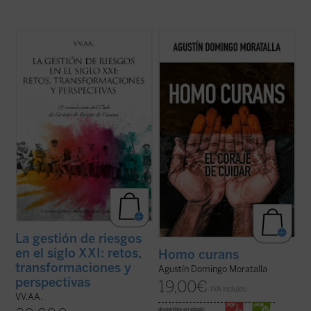
Este libro conmemora el 25 aniversario del
El cuidado generativo requiere ensanchar
Club de Gestión de Riesgos de España
los horizontes de la responsabilidad
(1997). En este cuarto de siglo «la historia
personal para afrontar las tendencias a la
ha sido generosa en la producción de
desvinculación, fragmentación y
acontecimientos de riesgo, como si
mecanización digital. Tendencias a las que
quisiera darles la razón a los fundadores
responden los capítulos de este libro
del ...
(ver ficha)
cuando ...
(ver ficha)
La gestión de riesgos
en el siglo XXI: retos,
Homo curans
transformaciones y
Agustín Domingo Moratalla
perspectivas
19,00
€
IVA incluido
VV.AA.
disponible en ebook: