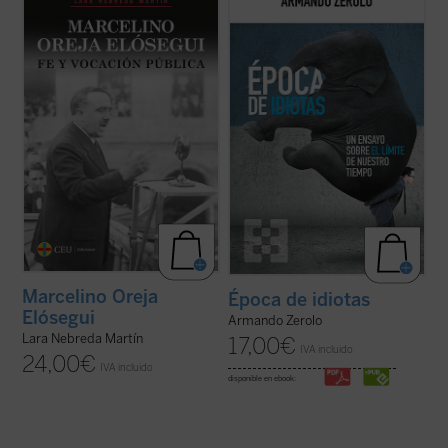
mi padre, a quien no conocí, ya que fue
contracultural», escribe el autor al inicio de
asesinado en Mondragón el 5 de octubre de
este ensayo. Estamos ante un libro que
1934 estando mi madre embarazada de su
procura señalar precisamente los
primer y único hijo; yo nací el 13 de febrero
aspectos positivos de una sociedad que,
de 1935.
sin duda, está empeñada en no verlos. ...
Hace años ...
(ver ficha)
(ver ficha)
Marcelino Oreja
Época de idiotas
Elósegui
Armando Zerolo
Lara Nebreda Martín
17,00
€
IVA incluido
24,00
€
IVA incluido
disponible en ebook: