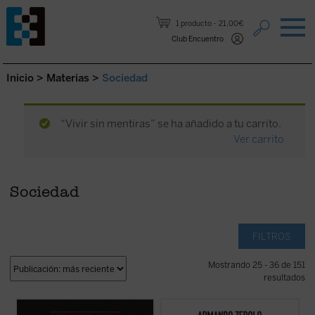
Saltar al contenido.
1 producto
21,00€
Club Encuentro
Inicio
>
Materias
>
Sociedad
“Vivir sin mentiras” se ha añadido a tu carrito.
Ver carrito
Sociedad
FILTROS
Mostrando 25 - 36 de 151
resultados
«Siempre quise saber más sobre la vida de
«Hablar bien de nuestra época resulta