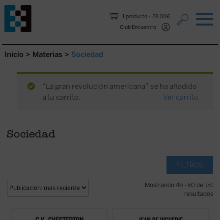
Saltar al contenido.
1 producto
28,00€
Club Encuentro
Inicio
>
Materias
>
Sociedad
“La gran revolución americana” se ha añadido
a tu carrito.
Ver carrito
Sociedad
FILTROS
Mostrando 49 - 60 de 151
resultados
Este volumen, realizado en colaboración
Jean de Viguerie ilumina a los padres sobre