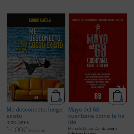
La escena en la que un grupo de jóvenes (o
Este libro aborda, a partir de
no tan jóvenes) ha quedado a tomar unas
conversaciones con relevantes
cervezas y, abortos en las pantallas, con la
personalidades españolas y europeas
cerviz agachada, permanecen
(protagonistas todas ellas de aquellos
whatsappeando
cada uno por su lado, se
acontecimientos), diferentes aspectos
nos ha hecho por desgracia habitual. No es
fundamentales de aquel frenético mes de
...
(ver ficha)
mayo, tales como la experiencia ...
(ver
ficha)
Me desconecto, luego
Mayo del 68:
existo
cuéntame cómo te ha
ido
Isidro Catela
14,00
€
Marcelo López Cambronero,
IVA incluido