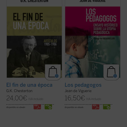
con el Club Chesterton de la Universidad
lo que han hecho algunos de los más
San Pablo CEU, es el primero de una serie
conocidos pedagogos contemporáneos,
que pondrá a disposición de los lectores, en
como Freinet, Ferrière, Piaget, Meirieu:
estos tiempos de desconcierto y asfixia, el
desarrollar los sistemas utópicos
vigor y la cordura ...
(ver ficha)
propuestos hace siglos por pensadores
como Erasmo o ...
(ver ficha)
El fin de una época
Los pedagogos
G.K. Chesterton
Jean de Viguerie
24,00
€
16,50
€
IVA incluido
IVA incluido
disponible en ebook:
disponible en ebook: