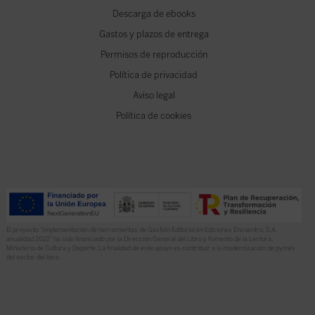
Descarga de ebooks
Gastos y plazos de entrega
Permisos de reproducción
Política de privacidad
Aviso legal
Política de cookies
El proyecto “Implementación de herramientas de Gestión Editorial en Ediciones Encuentro, S.A.
anualidad 2022” ha sido financiado por la Dirección General del Libro y Fomento de la Lectura,
Ministerio de Cultura y Deporte. La finalidad de este apoyo es contribuir a la modernización de pymes
del sector del libro.