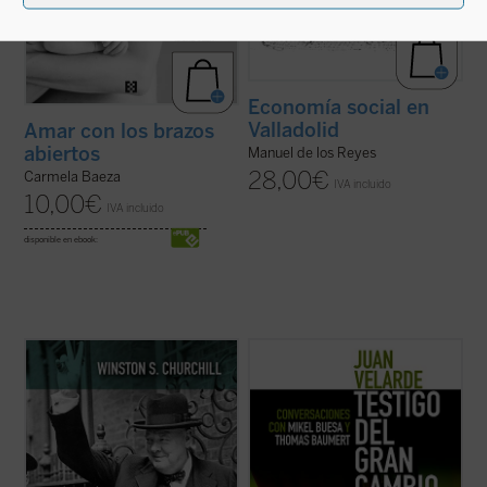
Economía social en
Valladolid
Amar con los brazos
abiertos
Manuel de los Reyes
28,00
€
Carmela Baeza
IVA incluido
10,00
€
IVA incluido
disponible en ebook:
Este libro recoge dieciocho discursos
Este libro recoge los recuerdos y
sobre Europa pronunciados por Churchill
memorias del profesor Juan Velarde a
entre 1945 y 1957, todos ellos escritos con
través de una serie de conversaciones con
una prosa pulcra y brillante, en los que se
los profesores Mikel Buesa y Thomas
pueden observar las principales
Baumert, en las que, de forma rigurosa
cuestiones e interrogantes que el
pero distendida, se repasan los principales
carismático ...
(ver ficha)
episodios de ...
(ver ficha)