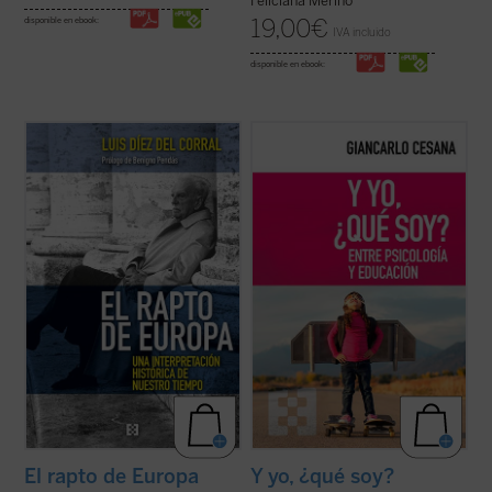
Feliciana Merino
19,00
€
disponible en ebook:
IVA incluido
disponible en ebook:
El rapto de Europa
constituye uno de los
¿Por qué habitualmente el fracaso escolar
más importantes proyectos de
termina en manos de un psicólogo? ¿Por
interpretación histórica sobre Europa
qué con frecuencia son los psicólogos los
elaborados en el siglo XX, además de un
que dirigen la coordinación de la actividad
lúcido diagnóstico profético de la
educativa? Frente a una mentalidad en la
incertidumbre que se ha ido apoderando en
que comúnmente la educación ha ...
(ver
las ...
(ver ficha)
ficha)
El rapto de Europa
Y yo, ¿qué soy?