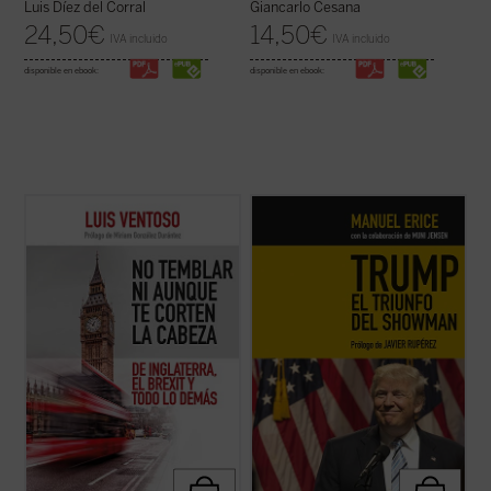
Luis Díez del Corral
Giancarlo Cesana
24,50
€
14,50
€
IVA incluido
IVA incluido
disponible en ebook:
disponible en ebook:
Luis Ventoso, columnista y director adjunto
Una mirada periodística a la irrepetible
de
ABC
y apasionado de lo inglés, ha
campaña electoral vivida por Estados
estudiado a los ingleses y a su país con una
Unidos, protagonizado por un populista
mirada que mezcla ironía y conocimiento
genuinamente americano, Donald Trump.
profundo. El resultado de su exploración
La aparición del magnate, que trivializó la
durante años de residencia ...
(ver ficha)
verdad con técnicas de
reality ...
(ver ficha)