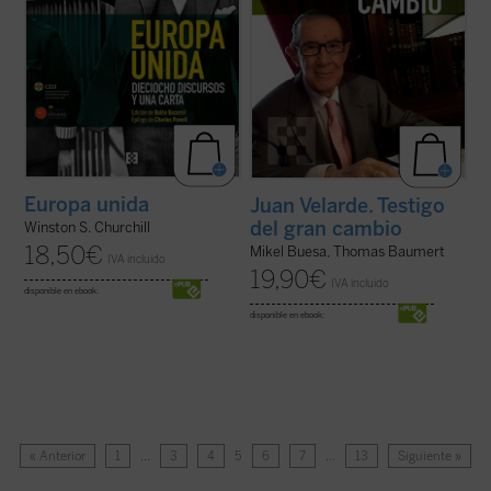
Europa unida
Juan Velarde. Testigo
del gran cambio
Winston S. Churchill
18,50
€
Mikel Buesa, Thomas Baumert
IVA incluido
19,90
€
IVA incluido
disponible en ebook:
disponible en ebook:
« Anterior
1
…
3
4
5
6
7
…
13
Siguiente »