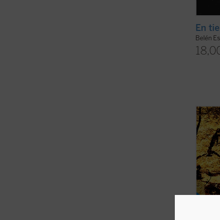
En ti
Belén Es
18,0
Desde 
Eliade
religi
etnólo
sociól
sagrad
la ...
(v