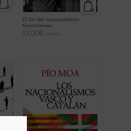
El fin del nacionalismo
Konrad Adenauer
12,00
€
IVA incluido
Este libro aspira a disolver en lo posible
las brumas de ignorancia en que se viene
desenvolviendo la política española con
dad
respecto a la cuestión del separatismo.
 busco
«Es crítica, innovadora e introduce un
esita;
chorro de aire fresco en una zona ...
(ver
ficha)