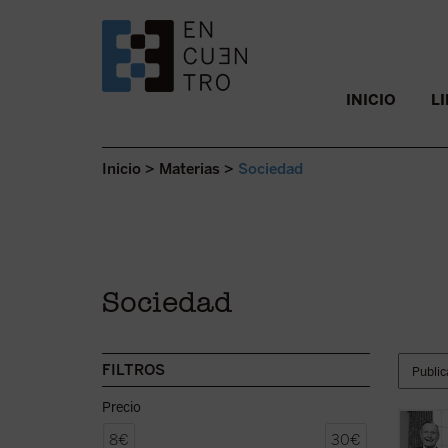
SALTAR AL CONTENIDO.
INICIO
L
Inicio
>
Materias
>
Sociedad
Sociedad
FILTROS
Precio
Uno de
8€
30€