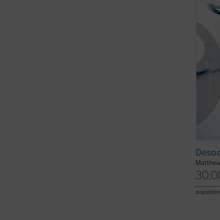
sus ca
su ...
(v
Desoc
Matthew
30,0
disponible