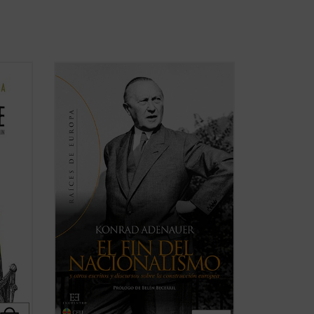
na
Junto con Jean Monnet, Robert Schuman
o Alcide De Gasperi, el canciller alemán
a a
Konrad Adenauer fue uno de los padres
 de la
de Europa, verdadero protagonista del
l valor
proceso de integración puesto en marcha
tras la Segunda Guerra Mundial. Se
recogen en esta ...
(ver ficha)