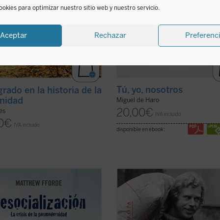
ookies para optimizar nuestro sitio web y nuestro servicio.
Aceptar
Rechazar
Preferenc
Tú, yo, nosotros
grado en la historia de la
nidad
Miguel de Haro
20,00
€
ies
IVA incluido
0
€
IVA incluido
disponible en ebook:
ámica que caracteriza a la
El poder de los sin poder
es una de 
ad postmoderna es la pérdida de
obras más importantes de Václav 
os. Esta «desocialización» es
(1936-2011), un ensayo que constit
ada en detalle por Matthew Fforde
verdadero grito de libertad en los 
e libro, explorando sus orígenes,
setenta y que pronto se convertiría