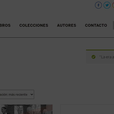
IBROS
COLECCIONES
AUTORES
CONTACTO
“La era 
 los campos en los que es difícil
Ortí Bordás aborda en este libro, d