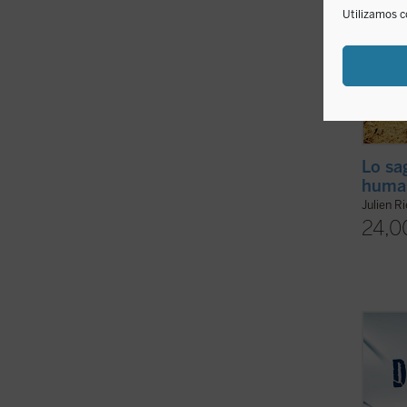
Utilizamos c
Lo sa
huma
Julien R
24,0
La din
socied
víncul
analiz
en est