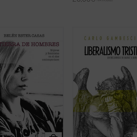
IVA incluido
 ha cambiado, desde los
El presente libro no pretende ser u
cionarios 60, el personaje
historia detallada y exhaustiva del
no en el cine?
pensamiento liberal, sino que aspir
rra de hombres. Mujeres y
verificar, como se hace en el campo
smo en el cine contemporáneo
química o de la física, la cualidad, e
ta un análisis profundo y sin
de una sustancia. La «sustancia»
ios de las claves de la «nueva ...
examinada ...
(ver ficha)
icha)