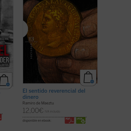
r
Oportuna, al interrogarnos forzosamente
por las causas ...
(ver ficha)
El sentido reverencial del
r
dinero
Ramiro de Maeztu
12,00
€
IVA incluido
disponible en ebook: