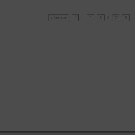
« Anterior
1
…
4
5
6
7
8