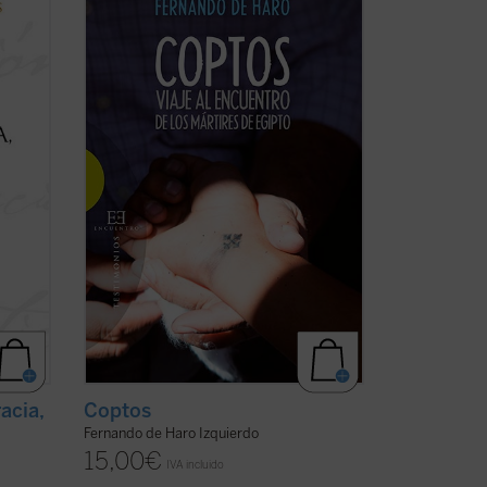
ca
encuentros sobre el terreno, el periodista
vas del
Fernando de Haro nos acerca a la
n el
actualidad y la historia de estos cristianos
,
de Oriente Próximo que, a pesar de la
as ...
persecución, persisten en su rechazo de
la ...
(ver ficha)
acia,
Coptos
Fernando de Haro Izquierdo
15,00
€
IVA incluido