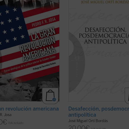
 dé en nuestros días una
su amplio conocimiento de la políti
ntación pacífica de ideas es el del
"desde dentro", las claves explicati
is de las políticas de los Estados
gran proceso de mutación política e
 en el ámbito exterior, ya que se
que se encuentran España y Europa
n tomar habitualmente como punto
algunas de las cuales coinciden con l
er ficha)
(ver ficha)
an revolución americana
Desafección, posdemocr
antipolítica
 R. Josa
0
€
José Miguel Ortí Bordás
IVA incluido
20,00
€