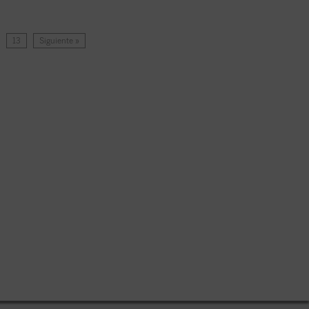
…
13
Siguiente »