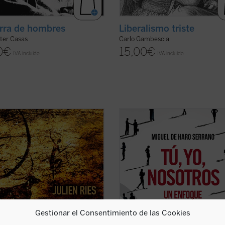
erra de hombres
Liberalismo triste
ter Casas
Carlo Gambescia
0
€
15,00
€
IVA incluido
IVA incluido
Fustel de Coulanges hasta Mircea
---¿Qué es la sociedad civil?
, la presencia de lo sagrado en las
---Tú, yo, nosotros.
ones ha suscitado el interés de
Con esta escueta fórmula, el autor
gos, historiadores, teólogos y
resume el fundamento de la socie
ogos. Hasta la época moderna, lo
civil: cuando yo, desde mi soledad,
o ha ocupado un lugar central en
al otro, cuando lo necesito o me nec
er ficha)
cuando otros ...
(ver ficha)
Gestionar el Consentimiento de las Cookies