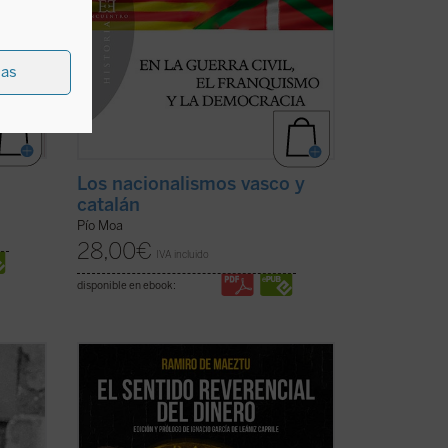
ias
Los nacionalismos vasco y
catalán
Pío Moa
28,00
€
IVA incluido
disponible en ebook:
las
Pocas veces hallará el lector una obra tan
Havel
sorprendentemente oportuna y
uyó un
esclarecedora para nuestras actuales
años
circunstancias económico-financieras y
 en un
morales como ésta de Ramiro de Maeztu.