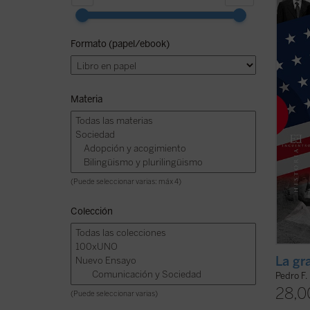
que se
confro
anális
Formato (papel/ebook)
Unidos
suele
de ...
(v
Materia
(Puede seleccionar varias: máx 4)
Colección
La gr
Pedro F.
28,0
(Puede seleccionar varias)