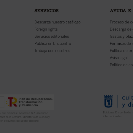
SERVICIOS
AYUDA E
Descarga nuestro catálogo
Proceso de 
Foreign rights
Descarga de
Servicios editoriales
Gastos y plaz
Publica en Encuentro
Permisos de 
Trabaja con nosotros
Política de p
Aviso legal
Política de c
Ediciones Encuentro ha r
l en Ediciones Encuentro, S.A. anualidad
internacionales.
nto de la Lectura, Ministerio de Cultura y
ón de pymes del sector del libro.