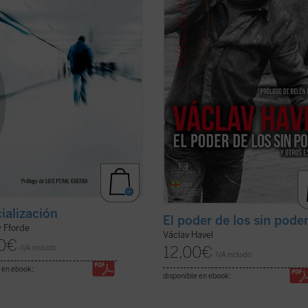
racterísticas y los mecanismos de
manifiesto de la disidencia en ...
(ve
er ficha)
ficha)
ialización
El poder de los sin pode
 Fforde
Václav Havel
0
€
12,00
€
IVA incluido
IVA incluido
 en ebook:
disponible en ebook: