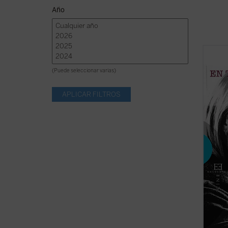
Año
¿Cómo
revolu
(Puede seleccionar varias)
femeni
En tie
femini
presen
prejuic
(ver f