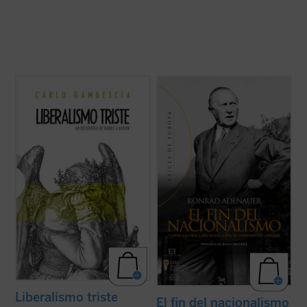
El presente libro no pretende ser una
Junto con Jean Monnet, Robert Schuman o
historia detallada y exhaustiva del
Alcide De Gasperi, el canciller alemán
pensamiento liberal, sino que aspira a
Konrad Adenauer fue uno de los padres de
verificar, como se hace en el campo de la
Europa, verdadero protagonista del
química o de la física, la cualidad, el valor de
proceso de integración puesto en marcha
una sustancia. La «sustancia» examinada
tras la Segunda Guerra Mundial. Se
...
(ver ficha)
recogen en esta ...
(ver ficha)
Liberalismo triste
El fin del nacionalismo