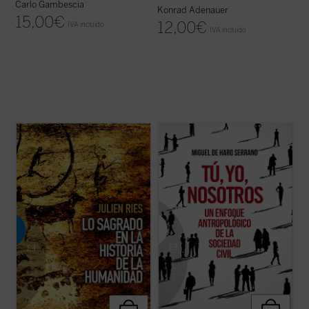
Carlo Gambescia
Konrad Adenauer
15,00
€
12,00
€
IVA incluido
IVA incluido
Desde Fustel de Coulanges hasta Mircea
---¿Qué es la sociedad civil?
Eliade, la presencia de lo sagrado en las
---Tú, yo, nosotros.
religiones ha suscitado el interés de
Con esta escueta fórmula, el autor resume
etnólogos, historiadores, teólogos y
el fundamento de la sociedad civil: cuando
sociólogos. Hasta la época moderna, lo
yo, desde mi soledad, busco al otro, cuando
sagrado ha ocupado un lugar central en la
lo necesito o me necesita; cuando otros ...
...
(ver ficha)
(ver ficha)