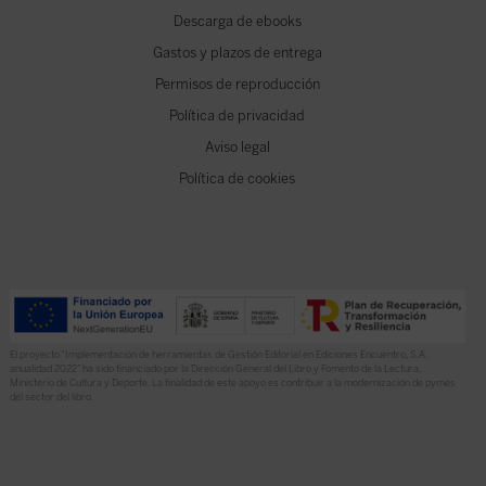
Descarga de ebooks
Gastos y plazos de entrega
Permisos de reproducción
Política de privacidad
Aviso legal
Política de cookies
El proyecto “Implementación de herramientas de Gestión Editorial en Ediciones Encuentro, S.A.
anualidad 2022” ha sido financiado por la Dirección General del Libro y Fomento de la Lectura,
Ministerio de Cultura y Deporte. La finalidad de este apoyo es contribuir a la modernización de pymes
del sector del libro.