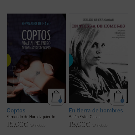
A través de diversas entrevistas y
¿Cómo ha cambiado, desde los
encuentros sobre el terreno, el periodista
revolucionarios 60, el personaje femenino
Fernando de Haro nos acerca a la
en el cine?
actualidad y la historia de estos cristianos
En tierra de hombres. Mujeres y feminismo
de Oriente Próximo que, a pesar de la
en el cine contemporáneo
presenta un
persecución, persisten en su rechazo de la
análisis profundo y sin prejuicios de las
...
(ver ficha)
claves de la «nueva ...
(ver ficha)
Coptos
En tierra de hombres
Fernando de Haro Izquierdo
Belén Ester Casas
15,00
€
18,00
€
IVA incluido
IVA incluido