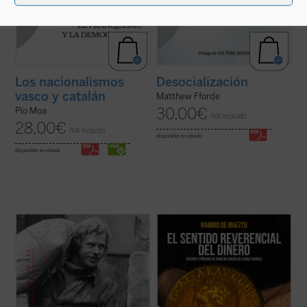
Los nacionalismos
Desocialización
vasco y catalán
Matthew Fforde
30,00
€
Pío Moa
IVA incluido
28,00
€
IVA incluido
disponible en ebook:
disponible en ebook:
El poder de los sin poder
es una de las
Pocas veces hallará el lector una obra tan
obras más importantes de Václav Havel
sorprendentemente oportuna y
(1936-2011), un ensayo que constituyó un
esclarecedora para nuestras actuales
verdadero grito de libertad en los años
circunstancias económico-financieras y
setenta y que pronto se convertiría en un
morales como ésta de Ramiro de Maeztu.
manifiesto de la disidencia en ...
(ver ficha)
Oportuna, al interrogarnos forzosamente
por las causas ...
(ver ficha)