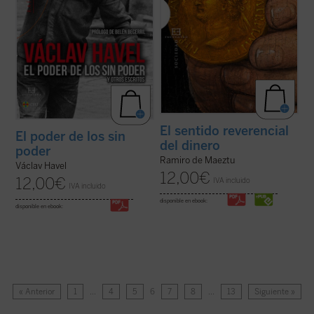
El sentido reverencial
El poder de los sin
del dinero
poder
Ramiro de Maeztu
Václav Havel
12,00
€
12,00
€
IVA incluido
IVA incluido
disponible en ebook:
disponible en ebook:
« Anterior
1
…
4
5
6
7
8
…
13
Siguiente »