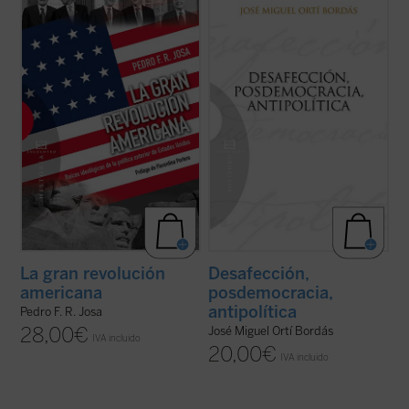
se dé en nuestros días una confrontación
amplio conocimiento de la política "desde
pacífica de ideas es el del análisis de las
dentro", las claves explicativas del gran
políticas de los Estados Unidos en el ámbito
proceso de mutación política en el que se
exterior, ya que se suelen tomar
encuentran España y Europa, algunas de
habitualmente como punto de ...
(ver ficha)
las cuales coinciden con las ...
(ver ficha)
La gran revolución
Desafección,
americana
posdemocracia,
antipolítica
Pedro F. R. Josa
28,00
€
José Miguel Ortí Bordás
IVA incluido
20,00
€
IVA incluido