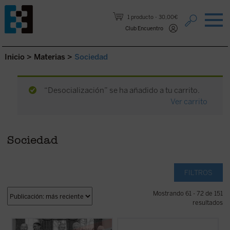
Saltar al contenido.
1 producto
30,00€
Club Encuentro
Inicio
>
Materias
>
Sociedad
“Desocialización” se ha añadido a tu carrito.
Ver carrito
Sociedad
FILTROS
Mostrando 61 - 72 de 151
resultados
Uno de los campos en los que es difícil que
Ortí Bordás aborda en este libro, desde su