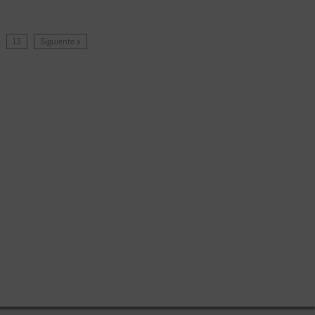
…
13
Siguiente »