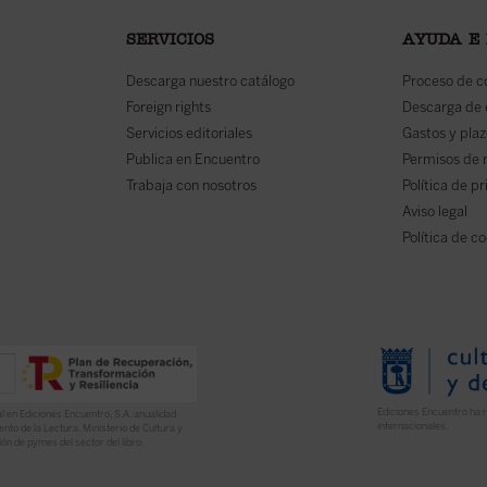
SERVICIOS
AYUDA E
Descarga nuestro catálogo
Proceso de 
Foreign rights
Descarga de
Servicios editoriales
Gastos y plaz
Publica en Encuentro
Permisos de 
Trabaja con nosotros
Política de p
Aviso legal
Política de c
Ediciones Encuentro ha r
l en Ediciones Encuentro, S.A. anualidad
internacionales.
nto de la Lectura, Ministerio de Cultura y
ón de pymes del sector del libro.