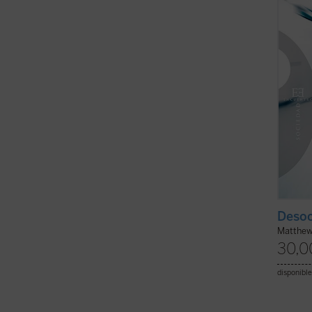
sus ca
su ...
(v
Desoc
Matthew
30,0
disponible