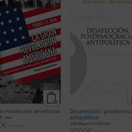
 dé en nuestros días una
su amplio conocimiento de la políti
ntación pacífica de ideas es el del
"desde dentro", las claves explicati
is de las políticas de los Estados
gran proceso de mutación política e
 en el ámbito exterior, ya que se
que se encuentran España y Europa
n tomar habitualmente como punto
algunas de las cuales coinciden con l
er ficha)
(ver ficha)
an revolución americana
Desafección, posdemocr
antipolítica
 R. Josa
0
€
José Miguel Ortí Bordás
IVA incluido
20,00
€