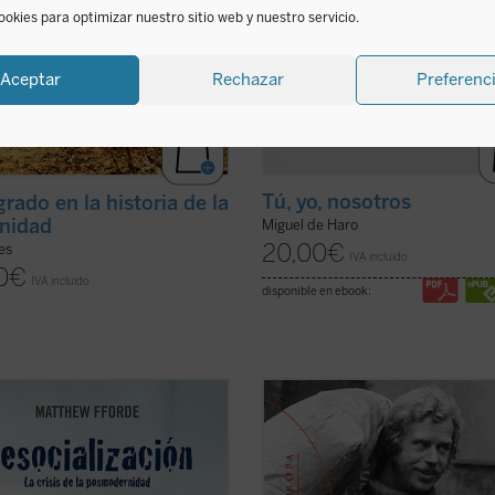
ookies para optimizar nuestro sitio web y nuestro servicio.
Aceptar
Rechazar
Preferenc
Tú, yo, nosotros
grado en la historia de la
nidad
Miguel de Haro
20,00
€
ies
IVA incluido
0
€
IVA incluido
disponible en ebook:
ámica que caracteriza a la
El poder de los sin poder
es una de 
ad postmoderna es la pérdida de
obras más importantes de Václav 
os. Esta «desocialización» es
(1936-2011), un ensayo que constit
ada en detalle por Matthew Fforde
verdadero grito de libertad en los 
e libro, explorando sus orígenes,
setenta y que pronto se convertiría