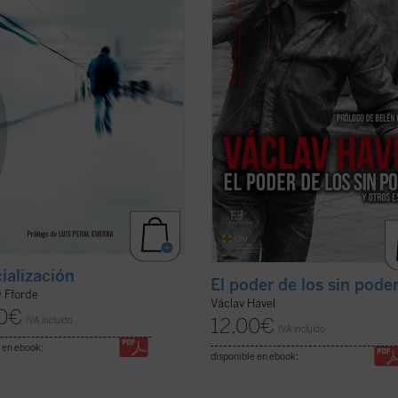
racterísticas y los mecanismos de
manifiesto de la disidencia en ...
(ve
er ficha)
ficha)
ialización
El poder de los sin pode
 Fforde
Václav Havel
0
€
12,00
€
IVA incluido
IVA incluido
 en ebook:
disponible en ebook: