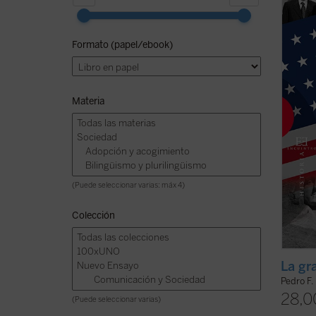
que se
confro
anális
Formato (papel/ebook)
Unidos
suele
de ...
(v
Materia
(Puede seleccionar varias: máx 4)
Colección
La gr
Pedro F.
28,0
(Puede seleccionar varias)