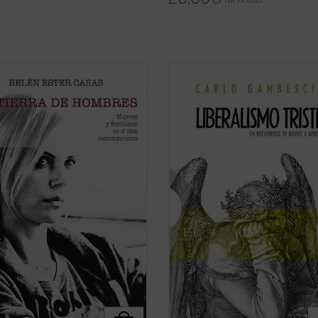
IVA incluido
 ha cambiado, desde los
El presente libro no pretende ser u
cionarios 60, el personaje
historia detallada y exhaustiva del
no en el cine?
pensamiento liberal, sino que aspir
rra de hombres. Mujeres y
verificar, como se hace en el campo
smo en el cine contemporáneo
química o de la física, la cualidad, e
ta un análisis profundo y sin
de una sustancia. La «sustancia»
ios de las claves de la «nueva ...
examinada ...
(ver ficha)
icha)