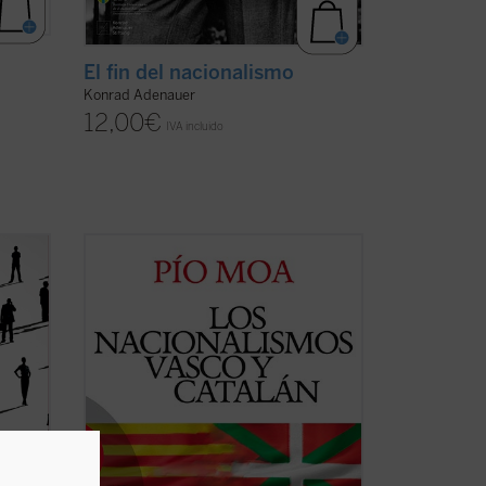
El fin del nacionalismo
Konrad Adenauer
12,00
€
IVA incluido
Este libro aspira a disolver en lo posible
las brumas de ignorancia en que se viene
desenvolviendo la política española con
dad
respecto a la cuestión del separatismo.
 busco
«Es crítica, innovadora e introduce un
esita;
chorro de aire fresco en una zona ...
(ver
ficha)