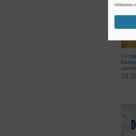
Utilizamos c
Lo sa
huma
Julien R
24,0
La din
socied
víncul
analiz
en est