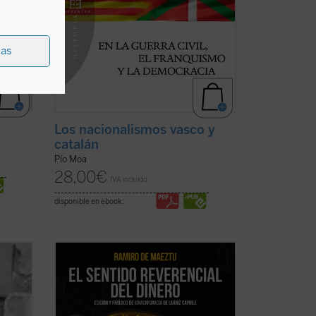
ias
Los nacionalismos vasco y
catalán
Pío Moa
28,00
€
IVA incluido
disponible en ebook:
las
Pocas veces hallará el lector una obra tan
Havel
sorprendentemente oportuna y
uyó un
esclarecedora para nuestras actuales
años
circunstancias económico-financieras y
 en un
morales como ésta de Ramiro de Maeztu.