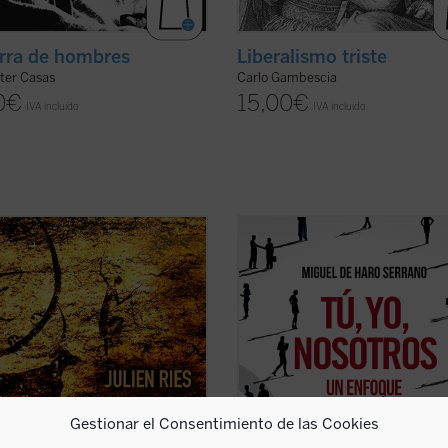
erra de hombres
Liberalismo triste
ter Casas
Carlo Gambescia
0
€
15,00
€
IVA incluido
IVA incluido
Fustel de Coulanges hasta Mircea
---¿Qué es la sociedad civil?
, la presencia de lo sagrado en las
---Tú, yo, nosotros.
ones ha suscitado el interés de
Con esta escueta fórmula, el autor
gos, historiadores, teólogos y
resume el fundamento de la socie
ogos. Hasta la época moderna, lo
civil: cuando yo, desde mi soledad,
o ha ocupado un lugar central en
al otro, cuando lo necesito o me nec
er ficha)
cuando otros ...
(ver ficha)
Gestionar el Consentimiento de las Cookies