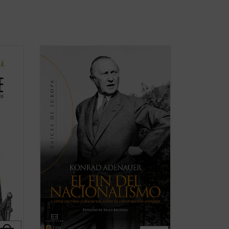
na
Junto con Jean Monnet, Robert Schuman
o Alcide De Gasperi, el canciller alemán
a a
Konrad Adenauer fue uno de los padres
 de la
de Europa, verdadero protagonista del
l valor
proceso de integración puesto en marcha
tras la Segunda Guerra Mundial. Se
recogen en esta ...
(ver ficha)