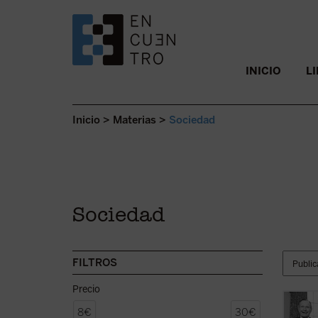
SALTAR AL CONTENIDO.
INICIO
L
Inicio
>
Materias
>
Sociedad
Sociedad
FILTROS
Precio
Uno de
8€
30€