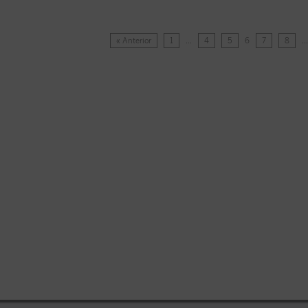
« Anterior
1
…
4
5
6
7
8