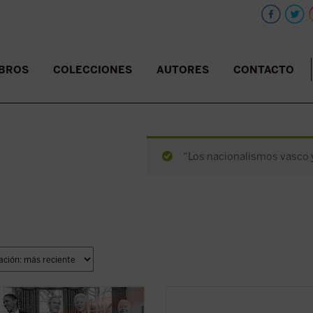
IBROS
COLECCIONES
AUTORES
CONTACTO
“Los nacionalismos vasco y 
 los campos en los que es difícil
Ortí Bordás aborda en este libro, d