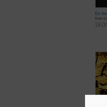
En ti
Belén Es
18,0
Desde 
Eliade
religi
etnólo
sociól
sagrad
la ...
(v