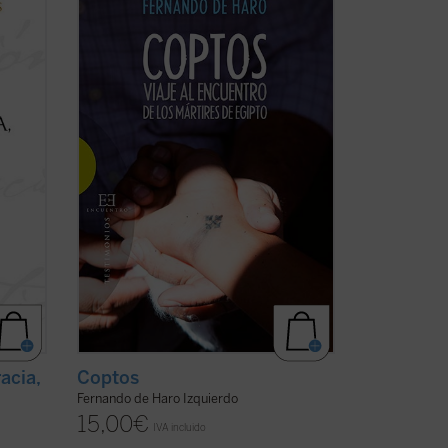
ca
encuentros sobre el terreno, el periodista
vas del
Fernando de Haro nos acerca a la
n el
actualidad y la historia de estos cristianos
,
de Oriente Próximo que, a pesar de la
as ...
persecución, persisten en su rechazo de
la ...
(ver ficha)
acia,
Coptos
Fernando de Haro Izquierdo
15,00
€
IVA incluido