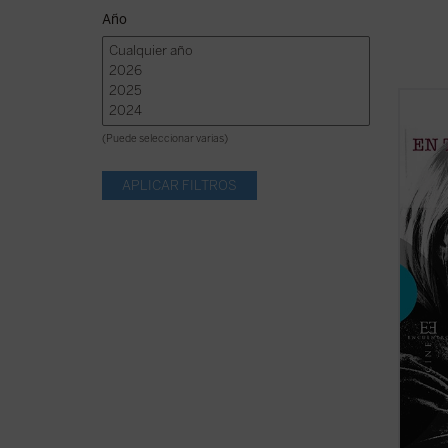
Año
¿Cómo
revolu
(Puede seleccionar varias)
femeni
En tie
femini
presen
prejuic
(ver f