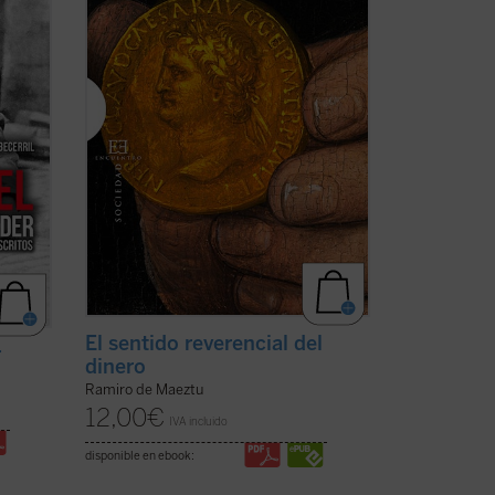
r
Oportuna, al interrogarnos forzosamente
por las causas ...
(ver ficha)
El sentido reverencial del
r
dinero
Ramiro de Maeztu
12,00
€
IVA incluido
disponible en ebook: