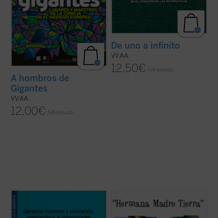
De uno a infinito
VV.AA.
12,50
€
IVA incluido
A hombros de
Gigantes
VV.AA.
12,00
€
IVA incluido
«Quizá sea útil comenzar con algunas
La naturaleza nos inunda los sentidos. Su
observaciones sobre el trabajo de los
belleza y su orden expresados en su
autores de
Liberar la razón
. (...) Intentan
diversidad, minuciosidad, su dinámica o su
superar una de las mayores debilidades de
grandeza nos generan una fascinación, un