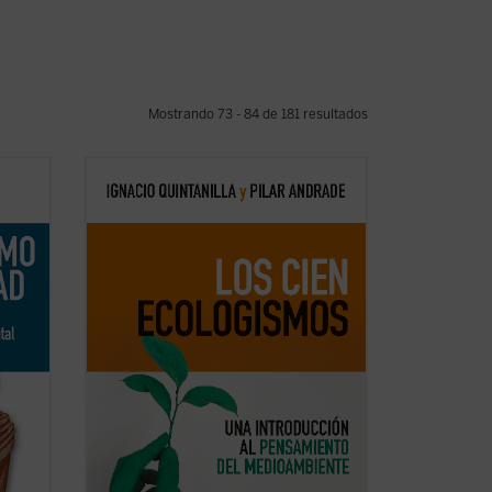
Mostrando 73 - 84 de 181 resultados
mo y
Tras un esbozo de la historia del
que se
ecologismo, los autores revisan el
impacto de la crisis medioambiental en la
que
filosofía política, la ética y la filosofía
crítica, explorando aspectos clave como
aria
la posibilidad de una filosofía de la ...
(ver
ficha)