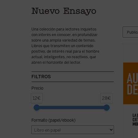
Nuevo Ensayo
Una colección para lectores inquietos
con interés en conocer, en profundizar
sobre una amplia variedad de temas.
Libros que transmiten un contenido
positivo, de interés real para el hombre
Este l
actual, inteligentes, no reactivos, que
del pe
abren el horizonte del lector.
August
italia
camino
FILTROS
1940-1
fundame
Precio
12€
28€
Formato (papel/ebook)