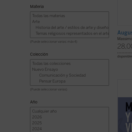
Materia
Augus
Massimo
(Puede seleccionar varias: máx 4)
28,0
Colección
disponible
Presen
(Puede seleccionar varias)
serie 
nuevam
Año
profun
inglés
presen
combat
ficha)