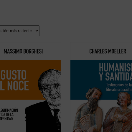
ibro pretende recorrer la evolución
Charles Moeller presenta
Humanis
nsamiento filosófico y político de
santidad
como parte de un díptico 
o Del Noce (1910-1989), pensador
completa con
Sabiduría griega y
no destacado de la posguerra. Un
paradoja cristiana
, dos «paneles» 
 ideal dominado, en los años
recuerdan las verdades antiguas y
950, por una intención
restauran el valor de la cultura liter
ntal: la ...
(ver ficha)
como ...
(ver ficha)