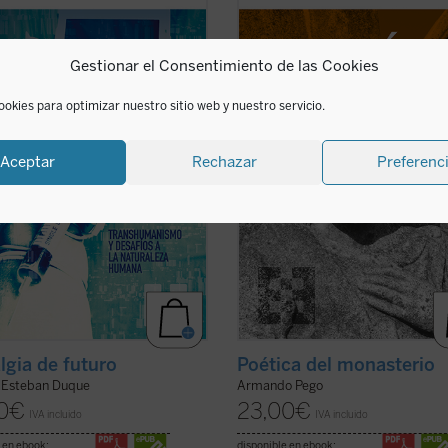
las «mejoras» realizadas en los
que constituyen el horizonte social 
s años, dejando claras las
antropológico de las tres figuras: el
osas intenciones de los
hogar, la escuela y la celda, reivin
Gestionar el Consentimiento de las Cookies
umanistas: «crear en el sentido
una pedagogía humanista fundada 
quiera la propia ...
(ver ficha)
...
(ver ficha)
ookies para optimizar nuestro sitio web y nuestro servicio.
Aceptar
Rechazar
Preferenc
lgia de futuro
Poética del monasterio
 Esteban Duque
Armando Pego
0
€
23,00
€
IVA incluido
IVA incluido
 en ebook:
disponible en ebook: