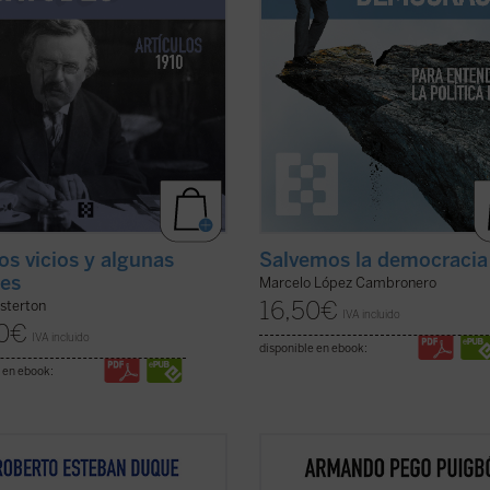
s vicios y algunas
Salvemos la democracia
des
Marcelo López Cambronero
16,50
€
sterton
IVA incluido
0
€
IVA incluido
disponible en ebook:
 en ebook:
to Esteban Duque aporta un
Poética del monasterio
reflexiona
ido exhaustivo y escalofriante de
alrededor de los espacios fundame