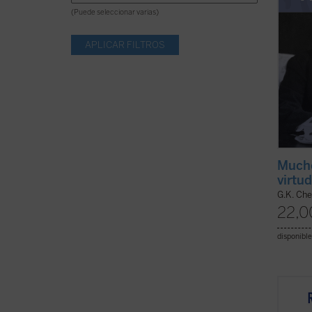
(Puede seleccionar varias)
Mucho
virtu
G.K. Che
22,0
disponible
Rober
recorr