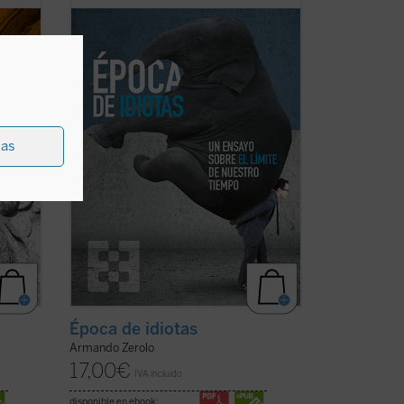
y
de este ensayo. Estamos ante un libro
que procura señalar precisamente los
dicando
aspectos positivos de una sociedad que,
en la
sin duda, está empeñada en no verlos. ...
(ver ficha)
ias
Época de idiotas
Armando Zerolo
17,00
€
IVA incluido
disponible en ebook: