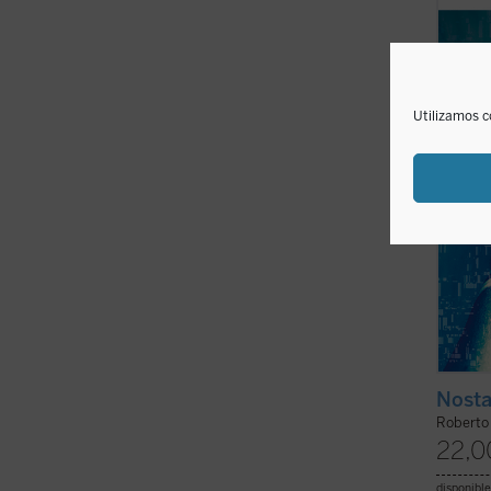
todas 
último
peligr
transh
que se 
Utilizamos c
Nosta
Roberto
22,0
disponible