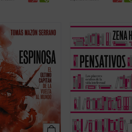
Mazón nos ofrece esta biografía,
Pensativos
es un recordatorio
de un estudio exhaustivo, del
apasionado y oportuno de que una 
n Gonzalo Gómez de Espinosa, un
rica en el ámbito del pensamiento 
 fiel a su rey, a su patria, a sus
vida plena. Una invitación a aprend
eros y a sus amigos, uno de los
el mero placer de hacerlo y a reno
ajes más relevantes de la
nuestra vida interior para preserva
ión y, ...
(ver ficha)
nuestra ...
(ver ficha)