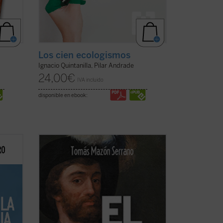
Los cien ecologismos
Ignacio Quintanilla, Pilar Andrade
24,00
€
IVA incluido
disponible en ebook:
fico-
«El lector disfrutará
ahora
de la mejor
das
síntesis escrita hasta la fecha sobre la
oder,
primera vuelta al mundo, porque Tomás
se ha superado a sí mismo». - Braulio
el
Vázquez Campos, Archivo Histórico
forma
Provincial de Sevilla...
(ver ficha)