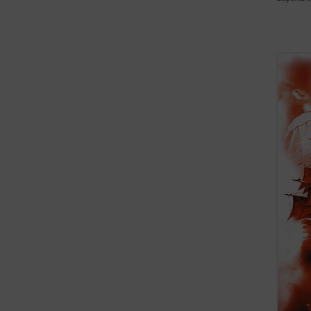
Tomás 
fruto 
capitá
hombre
compañ
person
expedic