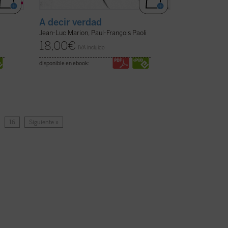
A decir verdad
Jean-Luc Marion, Paul-François Paoli
18,00
€
IVA incluido
disponible en ebook:
…
16
Siguiente »