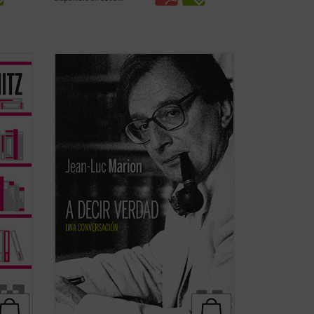
¿Hacia dónde va el mundo? ¿Cuál es el
vida
estado de la Iglesia? ¿Qué futuro tiene
es una
Europa? Estas son algunas de las
er por
preguntas formuladas por el periodista
var
especializado en el mundo de la cultura
r
Paul-François Paoli a las que Jean-Luc
Marion ...
(ver ficha)