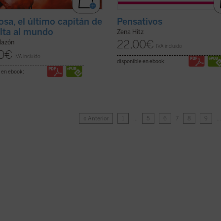
osa, el último capitán de
Pensativos
elta al mundo
Zena Hitz
22,00
€
Mazón
IVA incluido
0
€
IVA incluido
disponible en ebook:
 en ebook:
« Anterior
1
…
5
6
7
8
9