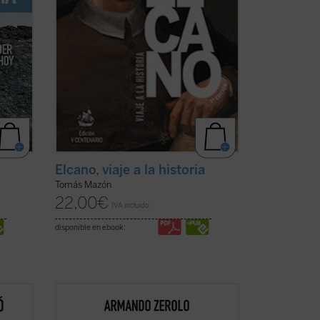
Elcano, viaje a la historia
Tomás Mazón
22,00
€
IVA incluido
disponible en ebook:
«Hablar bien de nuestra época resulta
ntales
contracultural», escribe el autor al inicio