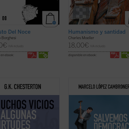
to Del Noce
Humanismo y santidad
 Borghesi
Charles Moeller
0
€
18,00
€
IVA incluido
IVA incluido
 en ebook:
disponible en ebook:
tamos el quinto volumen de la
Un breve y muy efectivo texto filosó
en el que encontraremos
político, donde reflexiones ordena
ente todo el ingenio, la rapidez,
eficaz e ingeniosamente sobre el p
didad y buen humor del autor
el tiempo, la revolución, la
, cuyos textos de 1910 se nos
transformación de las sociedades, 
tan quizá más variados y
papel de las ideologías y la nueva 
ivos que otros años aunque ...
(ver
de hacer la ...
(ver ficha)