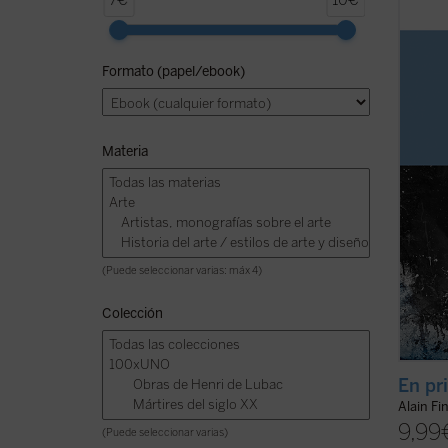
7€
10€
Me pa
de pre
encuen
Formato (papel/ebook)
sin ev
Por lo
modo a
Materia
(Puede seleccionar varias: máx 4)
Colección
En pr
Alain Fi
9,99
(Puede seleccionar varias)