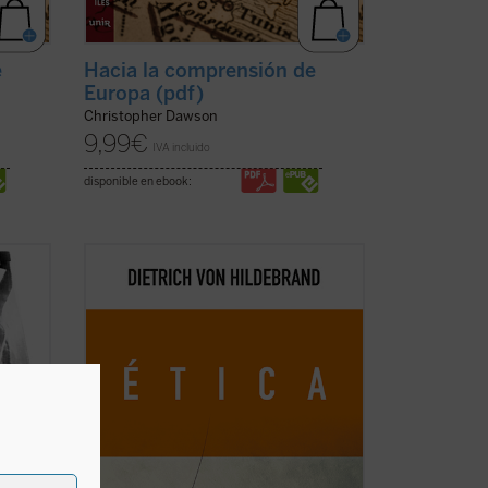
e
Hacia la comprensión de
Europa (pdf)
Christopher Dawson
9,99
€
IVA incluido
disponible en ebook:
de
Este libro es ya un clásico de la filosofía
idos
moral contemporánea. Grandioso en la
9: 950
profundidad de sus tesis, deslumbrante
 en
en su claridad, abundante en ejemplos,
ofrece, a partir de los datos de la
experiencia cotidiana, una descripción
global de ...
(ver ficha)