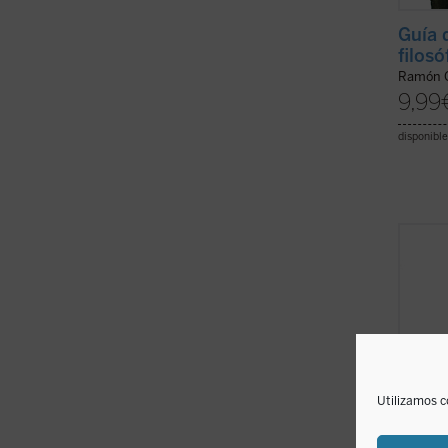
Guía 
filosó
Ramón C
9,99
disponible
«Cuand
abril,
en un 
en tod
Madrid
pandem
colapsa
Utilizamos c