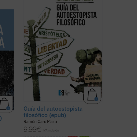
nto
rodea y la que te constituye. La obra que
tienes ahora en tus manos pretende
rario
rastrear los enclaves principales en
compañía de los grandes pensadores.
a en
Además, te ofrece herramientas para
cha)
localizar tu propio ...
(ver ficha)
Guía del autoestopista
filosófico (epub)
)
Ramón Caro Plaza
9,99
€
IVA incluido