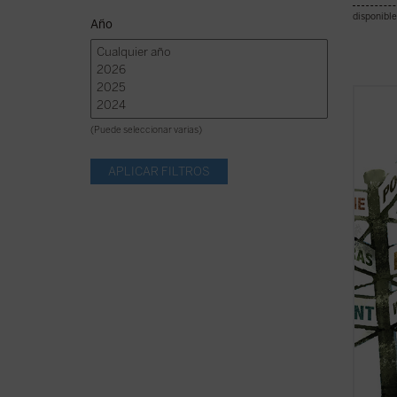
disponible
Año
Explor
rodea 
(Puede seleccionar varias)
tienes
rastre
compañ
Además
localiz