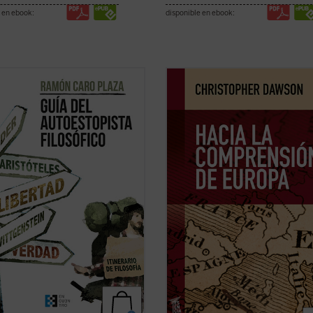
 en ebook:
disponible en ebook:
a este mundo, la realidad que te
En tiempos de fuertes rechazos y 
y la que te constituye. La obra que
sobre la validez del proyecto europ
 ahora en tus manos pretende
más aún, de afirmación generaliza
ar los enclaves principales en
la decadencia de Occidente,
Hacia 
ía de los grandes pensadores.
comprensión de Europa
resulta un 
, te ofrece herramientas para
tan iluminador como cuando se pub
ar tu propio ...
(ver ficha)
por ...
(ver ficha)