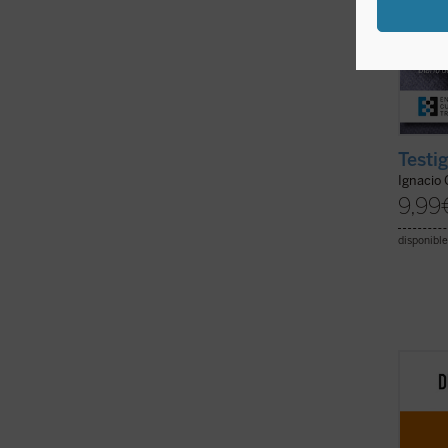
Testi
Ignacio
9,99
disponible
Este li
moral 
profun
en su 