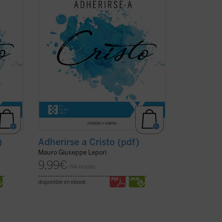
bad
capitulares", el P. Mauro Lepori, abad
ece en
general de la Orden del Císter, ofrece en
el marco del Curso ...
(ver ficha)
)
Adherirse a Cristo (pdf)
Mauro Giuseppe Lepori
9,99
€
IVA incluido
disponible en ebook: