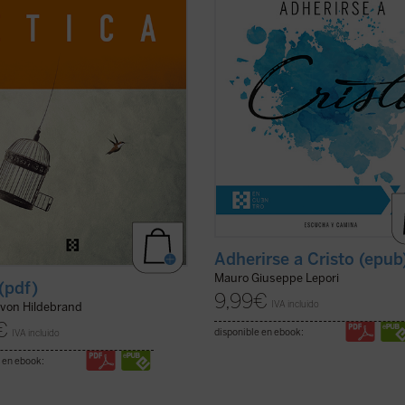
, a partir de los datos de la
capitulares", el P. Mauro Lepori, a
encia cotidiana, una descripción
general de la Orden del Císter, ofr
de ...
(ver ficha)
el marco del Curso ...
(ver ficha)
Adherirse a Cristo (epub
Mauro Giuseppe Lepori
 (pdf)
9,99
€
IVA incluido
 von Hildebrand
€
disponible en ebook:
IVA incluido
 en ebook: