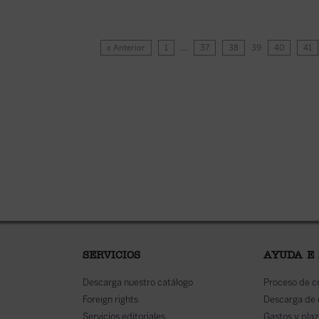
« Anterior
1
…
37
38
39
40
41
SERVICIOS
AYUDA E
Descarga nuestro catálogo
Proceso de 
Foreign rights
Descarga de
Servicios editoriales
Gastos y plaz