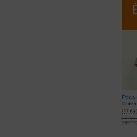
ofrece
experi
global 
Ética
Dietrich
9,99
disponible