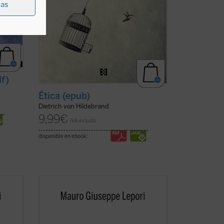
ias
df)
Ética (epub)
Dietrich von Hildebrand
9,99
€
IVA incluido
disponible en ebook:
Este segundo volumen de la serie
ciclo
Escucha y camina
recoge un nuevo ciclo
stilo
de meditaciones que, siguiendo el estilo
monástico de los "sermones