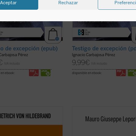
Aceptar
Rechazar
Preferenc
go de excepción (epub)
Testigo de excepción (p
 Carbajosa Pérez
Ignacio Carbajosa Pérez
€
9,99
€
IVA incluido
IVA incluido
 en ebook:
disponible en ebook:
bro es ya un clásico de la filosofía
Este segundo volumen de la serie
contemporánea. Grandioso en la
Escucha y camina
recoge un nuevo 
didad de sus tesis, deslumbrante
de meditaciones que, siguiendo el e
claridad, abundante en ejemplos,
monástico de los "sermones