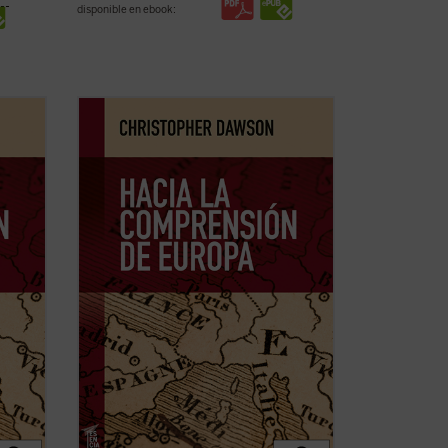
disponible en ebook:
dudas
En tiempos de fuertes rechazos y dudas
eo y,
sobre la validez del proyecto europeo y,
da de
más aún, de afirmación generalizada de
la
la decadencia de Occidente,
Hacia la
texto
comprensión de Europa
resulta un texto
licó
tan iluminador como cuando se publicó
por ...
(ver ficha)