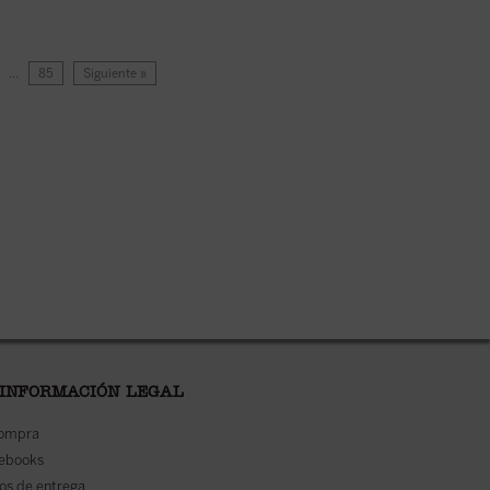
…
85
Siguiente »
 INFORMACIÓN LEGAL
compra
 ebooks
os de entrega