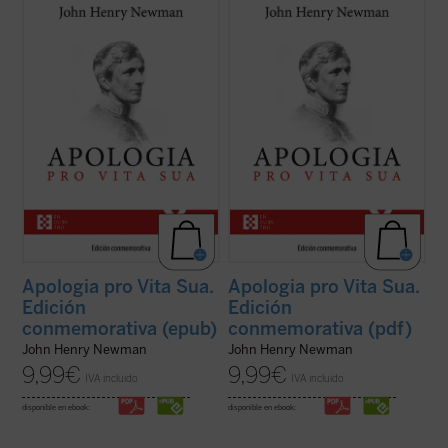
Considerada una obra cumbre de la
Considerada una obra cumbre de la
literatura autobiográfica universal, supuso
literatura autobiográfica universal, supuso
para su autor la anhelada oportunidad de
para su autor la anhelada oportunidad de
defenderse frente a la incomprensión y el
defenderse frente a la incomprensión y el
rechazo que había causado en Inglaterra
rechazo que había causado en Inglaterra
su conversión al catolicismo. La presente ...
su conversión al catolicismo. La presente ...
(ver ficha)
(ver ficha)
Apologia pro Vita Sua.
Apologia pro Vita Sua.
Edición
Edición
conmemorativa (epub)
conmemorativa (pdf)
John Henry Newman
John Henry Newman
9,99
€
9,99
€
IVA incluido
IVA incluido
disponible en ebook:
disponible en ebook: