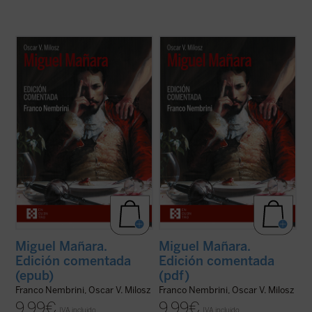
Nembrini, quien bien puede ser a Dante lo
Nembrini, quien bien puede ser a Dante lo
que Harold Bloom a Shakespeare, nos
que Harold Bloom a Shakespeare, nos
introduce en el
Miguel Mañara
de Milosz --
introduce en el
Miguel Mañara
de Milosz --
obra basada en el personaje histórico que
obra basada en el personaje histórico que
inspiró el mito de don Juan-- de forma
inspiró el mito de don Juan-- de forma
apasionada, mostrando cómo en los ...
(ver
apasionada, mostrando cómo en los ...
(ver
ficha)
ficha)
Miguel Mañara.
Miguel Mañara.
Edición comentada
Edición comentada
(epub)
(pdf)
Franco Nembrini, Oscar V. Milosz
Franco Nembrini, Oscar V. Milosz
9,99
€
9,99
€
IVA incluido
IVA incluido