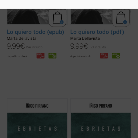
Lo quiero todo (epub)
Lo quiero todo (pdf)
Marta Bellavista
Marta Bellavista
9,99
€
9,99
€
IVA incluido
IVA incluido
disponible en ebook:
disponible en ebook:
Con
Ebrietas
, el director de orquesta y
Con
Ebrietas
, el director de orquesta y
comunicador Íñigo Pirfano, promotor de la
comunicador Íñigo Pirfano, promotor de la
iniciativa
A kiss for all the world
, conduce al
iniciativa
A kiss for all the world
, conduce al
lector, de la mano de algunos de los más
lector, de la mano de algunos de los más
grandes artistas y teóricos del arte de
grandes artistas y teóricos del arte de
todos los tiempos, ...
(ver ficha)
todos los tiempos, ...
(ver ficha)