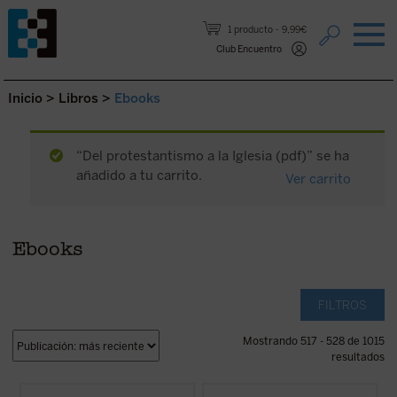
Saltar al contenido.
1 producto
9,99€
Club Encuentro
Inicio
>
Libros
>
Ebooks
“Del protestantismo a la Iglesia (pdf)” se ha
añadido a tu carrito.
Ver carrito
Ebooks
FILTROS
Mostrando 517 - 528 de 1015
resultados