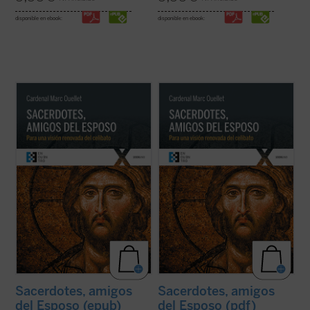
disponible en ebook:
disponible en ebook:
El Prefecto de la Congregación para los
El Prefecto de la Congregación para los
Obispos reflexiona sobre la renovación
Obispos reflexiona sobre la renovación
sacerdotal en unos tiempos en los que «los
sacerdotal en unos tiempos en los que «los
escándalos, las humillaciones y el desgaste
escándalos, las humillaciones y el desgaste
han sumido al clero en un estado de
han sumido al clero en un estado de
vulnerabilidad, si no de desconcierto, ...
(ver
vulnerabilidad, si no de desconcierto, ...
(ver
ficha)
ficha)
Sacerdotes, amigos
Sacerdotes, amigos
del Esposo (epub)
del Esposo (pdf)