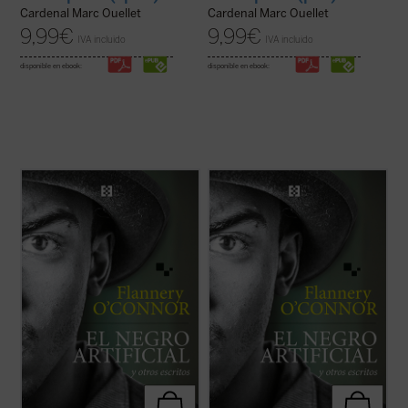
Cardenal Marc Ouellet
Cardenal Marc Ouellet
9,99
€
9,99
€
IVA incluido
IVA incluido
disponible en ebook:
disponible en ebook:
La presente antología recoge ocho cuentos
La presente antología recoge ocho cuentos
representativos y algunos ensayos breves
representativos y algunos ensayos breves
escritos por Flannery O'Connor en
escritos por Flannery O'Connor en
«Andalusia», la finca familiar en la que vivió
«Andalusia», la finca familiar en la que vivió
sus últimos años mientras avanzaba su
sus últimos años mientras avanzaba su
enfermedad degenerativa. Son historias ...
enfermedad degenerativa. Son historias ...
(ver ficha)
(ver ficha)