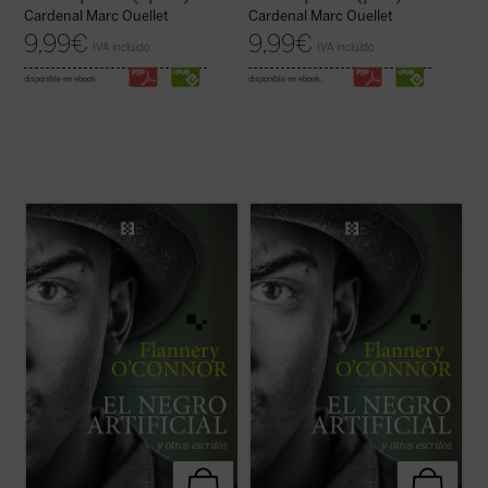
Cardenal Marc Ouellet
Cardenal Marc Ouellet
9,99
€
9,99
€
IVA incluido
IVA incluido
disponible en ebook:
disponible en ebook:
La presente antología recoge ocho cuentos
La presente antología recoge ocho cuentos
representativos y algunos ensayos breves
representativos y algunos ensayos breves
escritos por Flannery O'Connor en
escritos por Flannery O'Connor en
«Andalusia», la finca familiar en la que vivió
«Andalusia», la finca familiar en la que vivió
sus últimos años mientras avanzaba su
sus últimos años mientras avanzaba su
enfermedad degenerativa. Son historias ...
enfermedad degenerativa. Son historias ...
(ver ficha)
(ver ficha)