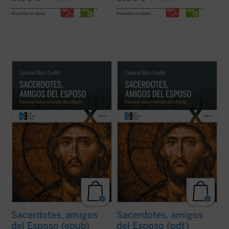
disponible en ebook:
disponible en ebook:
El Prefecto de la Congregación para los
El Prefecto de la Congregación para los
Obispos reflexiona sobre la renovación
Obispos reflexiona sobre la renovación
sacerdotal en unos tiempos en los que «los
sacerdotal en unos tiempos en los que «los
escándalos, las humillaciones y el desgaste
escándalos, las humillaciones y el desgaste
han sumido al clero en un estado de
han sumido al clero en un estado de
vulnerabilidad, si no de desconcierto, ...
(ver
vulnerabilidad, si no de desconcierto, ...
(ver
ficha)
ficha)
Sacerdotes, amigos
Sacerdotes, amigos
del Esposo (epub)
del Esposo (pdf)