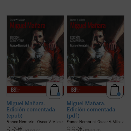
Nembrini, quien bien puede ser a Dante lo
Nembrini, quien bien puede ser a Dante lo
que Harold Bloom a Shakespeare, nos
que Harold Bloom a Shakespeare, nos
introduce en el
Miguel Mañara
de Milosz --
introduce en el
Miguel Mañara
de Milosz --
obra basada en el personaje histórico que
obra basada en el personaje histórico que
inspiró el mito de don Juan-- de forma
inspiró el mito de don Juan-- de forma
apasionada, mostrando cómo en los ...
(ver
apasionada, mostrando cómo en los ...
(ver
ficha)
ficha)
Miguel Mañara.
Miguel Mañara.
Edición comentada
Edición comentada
(epub)
(pdf)
Franco Nembrini, Oscar V. Milosz
Franco Nembrini, Oscar V. Milosz
9,99
€
9,99
€
IVA incluido
IVA incluido