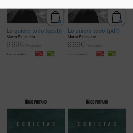
Lo quiero todo (epub)
Lo quiero todo (pdf)
Marta Bellavista
Marta Bellavista
9,99
€
9,99
€
IVA incluido
IVA incluido
disponible en ebook:
disponible en ebook:
Con
Ebrietas
, el director de orquesta y
Con
Ebrietas
, el director de orquesta y
comunicador Íñigo Pirfano, promotor de la
comunicador Íñigo Pirfano, promotor de la
iniciativa
A kiss for all the world
, conduce al
iniciativa
A kiss for all the world
, conduce al
lector, de la mano de algunos de los más
lector, de la mano de algunos de los más
grandes artistas y teóricos del arte de
grandes artistas y teóricos del arte de
todos los tiempos, ...
(ver ficha)
todos los tiempos, ...
(ver ficha)