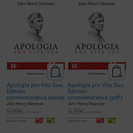
Considerada una obra cumbre de la
Considerada una obra cumbre de la
literatura autobiográfica universal, supuso
literatura autobiográfica universal, supuso
para su autor la anhelada oportunidad de
para su autor la anhelada oportunidad de
defenderse frente a la incomprensión y el
defenderse frente a la incomprensión y el
rechazo que había causado en Inglaterra
rechazo que había causado en Inglaterra
su conversión al catolicismo. La presente ...
su conversión al catolicismo. La presente ...
(ver ficha)
(ver ficha)
Apologia pro Vita Sua.
Apologia pro Vita Sua.
Edición
Edición
conmemorativa (epub)
conmemorativa (pdf)
John Henry Newman
John Henry Newman
9,99
€
9,99
€
IVA incluido
IVA incluido
disponible en ebook:
disponible en ebook: