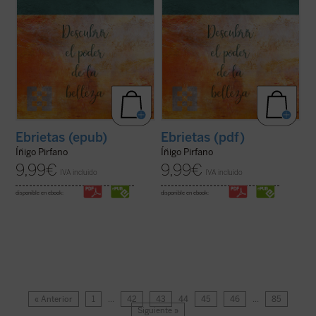
Ebrietas (epub)
Ebrietas (pdf)
Íñigo Pirfano
Íñigo Pirfano
9,99
€
9,99
€
IVA incluido
IVA incluido
disponible en ebook:
disponible en ebook:
« Anterior
1
…
42
43
44
45
46
…
85
Siguiente »