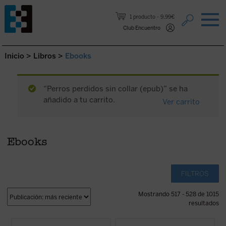
Saltar al contenido.
1 producto
9,99€
Club Encuentro
Inicio
>
Libros
>
Ebooks
“Perros perdidos sin collar (epub)” se ha
añadido a tu carrito.
Ver carrito
Ebooks
FILTROS
Mostrando 517 - 528 de 1015
resultados