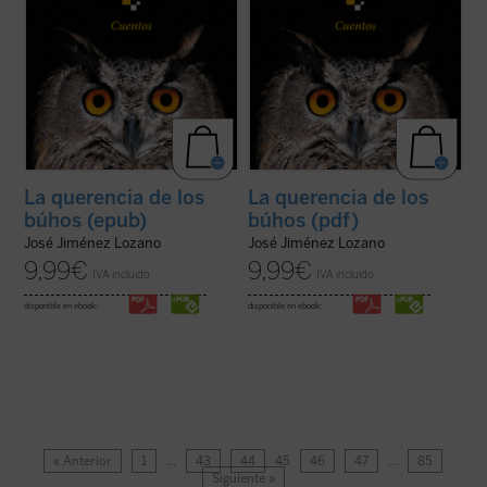
La querencia de los
La querencia de los
búhos (epub)
búhos (pdf)
José Jiménez Lozano
José Jiménez Lozano
9,99
€
9,99
€
IVA incluido
IVA incluido
disponible en ebook:
disponible en ebook:
« Anterior
1
…
43
44
45
46
47
…
85
Siguiente »