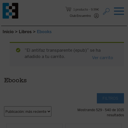
Saltar al contenido.
1 producto
9,99€
Club Encuentro
Inicio
>
Libros
>
Ebooks
“El antifaz transparente (epub)” se ha
añadido a tu carrito.
Ver carrito
Ebooks
FILTROS
Mostrando 529 - 540 de 1015
resultados