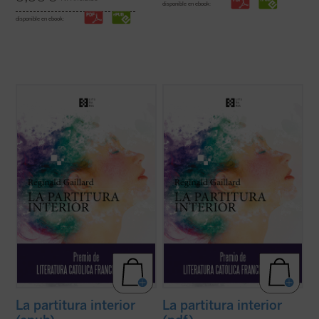
disponible en ebook:
disponible en ebook:
En esta primera novela del poeta francés,
En esta primera novela del poeta francés,
las historias de vida de Charlotte, «la loca
las historias de vida de Charlotte, «la loca
del pueblo», y Jan, un músico holandés
del pueblo», y Jan, un músico holandés
quien huye de un amor perdido, tienen en
quien huye de un amor perdido, tienen en
común una búsqueda espiritual de
común una búsqueda espiritual de
trascendiencia y belleza, una relación ...
trascendiencia y belleza, una relación ...
(ver ficha)
(ver ficha)
La partitura interior
La partitura interior