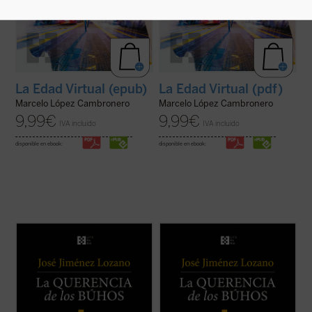
La Edad Virtual (epub)
La Edad Virtual (pdf)
Marcelo López Cambronero
Marcelo López Cambronero
9,99
€
9,99
€
IVA incluido
IVA incluido
disponible en ebook:
disponible en ebook:
Este libro recoge veintiocho historias, casi
Este libro recoge veintiocho historias, casi
todas inéditas, que nos desvelan el
todas inéditas, que nos desvelan el
universo del autor, cuyos recuerdos y
universo del autor, cuyos recuerdos y
vivencias son transformados en relatos
vivencias son transformados en relatos
que nos sitúan ante aquellos instantes de la
que nos sitúan ante aquellos instantes de la
vida que la hacen más verdadera. ...
(ver
vida que la hacen más verdadera. ...
(ver
ficha)
ficha)