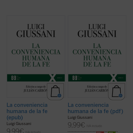
El presente volumen recoge las lecciones
El presente volumen recoge las lecciones
de don Luigi Giussani en los Ejercicios
de don Luigi Giussani en los Ejercicios
espirituales de la Fraternidad de Comunión
espirituales de la Fraternidad de Comunión
y Liberación celebrados entre 1985 y 1987
y Liberación celebrados entre 1985 y 1987
y los diálogos que éstas suscitaron.
y los diálogos que éstas suscitaron.
En sus páginas se lanza un ...
(ver ficha)
En sus páginas se lanza un ...
(ver ficha)
La conveniencia
La conveniencia
humana de la fe
humana de la fe (pdf)
(epub)
Luigi Giussani
9,99
€
Luigi Giussani
IVA incluido
9,99
€
IVA incluido