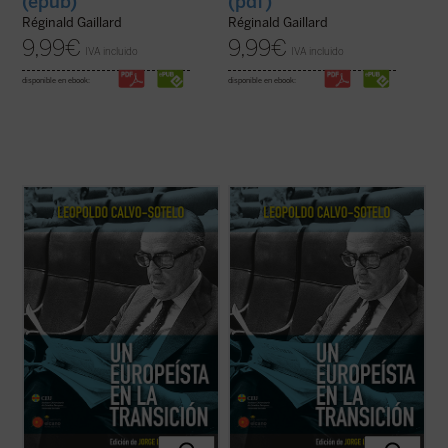
(epub)
(pdf)
Réginald Gaillard
Réginald Gaillard
9,99
€
9,99
€
IVA incluido
IVA incluido
disponible en ebook:
disponible en ebook:
El presente volumen recoge una cuidada
El presente volumen recoge una cuidada
selección de los discursos y conferencias
selección de los discursos y conferencias
sobre Europa, pronunciados por Leopoldo
sobre Europa, pronunciados por Leopoldo
Calvo-Sotelo, divididos en dos partes: la
Calvo-Sotelo, divididos en dos partes: la
primera recopila algunas intervenciones
primera recopila algunas intervenciones
durante su periodo en la primera línea de ...
durante su periodo en la primera línea de ...
(ver ficha)
(ver ficha)