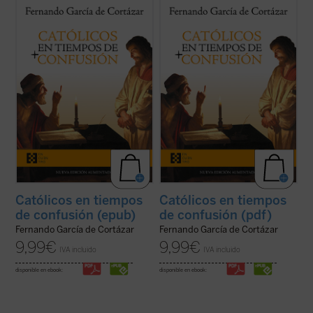
En esta hora grave de España,
Católicos en
En esta hora grave de España,
Católicos en
tiempos de confusión
, el nuevo libro de
tiempos de confusión
, el nuevo libro de
Fernando García de Cortázar, es un
Fernando García de Cortázar, es un
manifiesto a favor de que el humanismo de
manifiesto a favor de que el humanismo de
tradición cristiana vuelva a ser la
tradición cristiana vuelva a ser la
referencia que nos defina, de tal ...
(ver
referencia que nos defina, de tal ...
(ver
ficha)
ficha)
Católicos en tiempos
Católicos en tiempos
de confusión (epub)
de confusión (pdf)
Fernando García de Cortázar
Fernando García de Cortázar
9,99
€
9,99
€
IVA incluido
IVA incluido
disponible en ebook:
disponible en ebook: