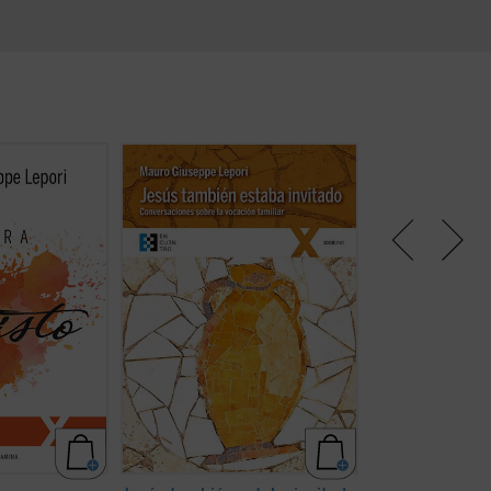
dad, curso de
Las meditaciones reunidas en
Simón, llamado P
, que pueda
este libro han nacido del deseo de
recreación sencil
rande y
jóvenes parejas de novios y
apasionada de la 
experiencia de
esposos de ser ayudados a
Pedro desde que 
o. Las
profundizar en su vocación al
y, dejándolo todo,
gidas en este
matrimonio y a la familia. El padre
su último encuent
s enseñanzas
Lepori propone en estas páginas
orilla del lago. El
ori ofrece, en
con fuerza la verdad del amor,
relata el camino
 de los
siendo consciente de la dificultad
recorrió el pesca
ares», dentro
de su realización en estos ...
(ver
su ...
(ver ficha)
cha)
ficha)