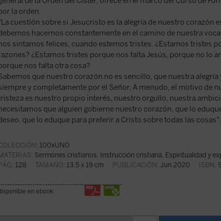
general de la Orden del Císter, ofrece en el marco del Curso de 
por la orden.
"La cuestión sobre si Jesucristo es la alegría de nuestro corazón e
debemos hacernos constantemente en el camino de nuestra voca
nos sintamos felices, cuando estemos tristes. ¿Estamos tristes po
razones? ¿Estamos tristes porque nos falta Jesús, porque no lo a
porque nos falta otra cosa?
Sabemos que nuestro corazón no es sencillo, que nuestra alegría 
siempre y completamente por el Señor. A menudo, el motivo de nue
tristeza es nuestro propio interés, nuestro orgullo, nuestra ambic
necesitamos que alguien gobierne nuestro corazón, que lo eduque
deseo, que lo eduque para preferir a Cristo sobre todas las cosas"
COLECCIÓN:
100xUNO
MATERIAS:
Sermones cristianos
,
Instrucción cristiana
,
Espiritualidad y ex
PÁG:
128
TAMAÑO:
13,5 x 19 cm
PUBLICACIÓN:
Jun 2020
ISBN:
9
disponible en ebook: