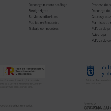
Descarga nuestro catálogo
Proceso de 
Foreign rights
Descarga de
Servicios editoriales
Gastos y plaz
Publica en Encuentro
Permisos de 
Trabaja con nosotros
Política de p
Aviso legal
Política de c
Ediciones Encuentro ha r
l en Ediciones Encuentro, S.A. anualidad
internacionales.
nto de la Lectura, Ministerio de Cultura y
ón de pymes del sector del libro.
Powered by
odos los derechos reservados.