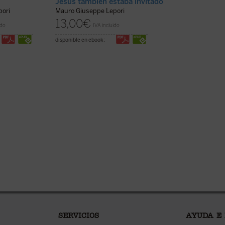
Jesús también estaba invitado
Simón, llamado
pori
Mauro Giuseppe Lepori
Mauro Giuseppe L
13,00
€
11,50
€
ido
IVA incluido
IVA incl
disponible en ebook:
disponible en ebook:
SERVICIOS
AYUDA E