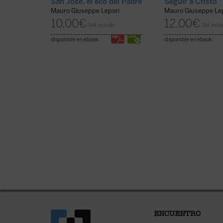
San José, el eco del Padre
Seguir a Cristo
Mauro Giuseppe Lepori
Mauro Giuseppe Le
10,00
€
12,00
€
IVA incluido
IVA inclu
disponible en ebook:
disponible en ebook:
ENCUENTRO