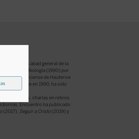
a) en 1959, es abad general de la
ofía (1982) y Teología (1990) por
 Abadía cisterciense de Hauterive
ias
nado sacerdote en 1990, ha sido
cias públicas, charlas en retiros
s idiomas. Encuentro ha publicado
o
(2017),
Seguir a Cristo
(2019) y