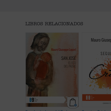
LIBROS RELACIONADOS
San José fue llamado a
No existe universi
materializar la paternidad de Dios
formación, estudio
hacia el Hijo encarnado. Una
enseñar algo tan g
vocación, un camino, vividos en el
verdadero como la 
silencio, porque tendía a la
la amistad de Crist
escucha de una Palabra que se
meditaciones reco
hizo Presencia en su casa. Con él,
volumen son breve
Dios Padre no ha querido
que el P. Mauro Lep
simplemente una «sombra» de su
el estilo monástico
propia paternidad, sino un icono ...
«sermones capitul
(ver ficha)
del Curso ...
(ver fi