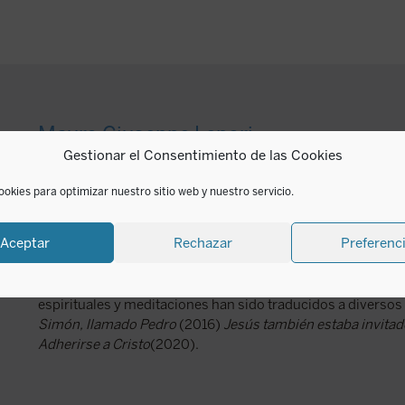
Mauro Giuseppe Lepori
Gestionar el Consentimiento de las Cookies
El P. Mauro Giuseppe Lepori, nacido en Lugano (Ticino, Suiz
ookies para optimizar nuestro sitio web y nuestro servicio.
Orden del Císter desde 2010. Es también licenciado en Filos
la Universidad de Friburgo. Entró en 1984 como monje en la
Aceptar
Rechazar
Preferenc
(Suiza), en la que hizo su profesión solmene en 1989. Orde
abad de Hauterive entre 1994 y 2010.
Sus ensayos y artículos, que recogen varias de sus conferen
espirituales y meditaciones han sido traducidos a diverso
Simón, llamado Pedro
(2016)
Jesús también estaba invitad
Adherirse a Cristo
(2020).