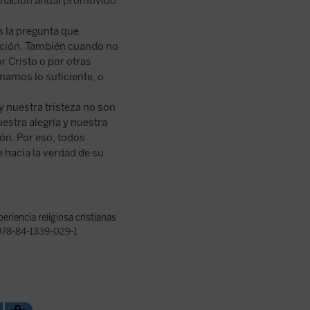
Formación anual promovido
s la pregunta que
ción. También cuando no
r Cristo o por otras
mamos lo suficiente, o
y nuestra tristeza no son
stra alegría y nuestra
ión. Por eso, todos
 hacia la verdad de su
.
periencia religiosa cristianas
78-84-1339-029-1