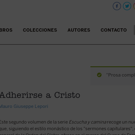
IBROS
COLECCIONES
AUTORES
CONTACTO
“Prosa comple
Adherirse a Cristo
Mauro Giuseppe Lepori
Este segundo volumen de la serie
Escucha y camina
recoge un nue
que, siguiendo el estilo monástico de los "sermones capitulares", 