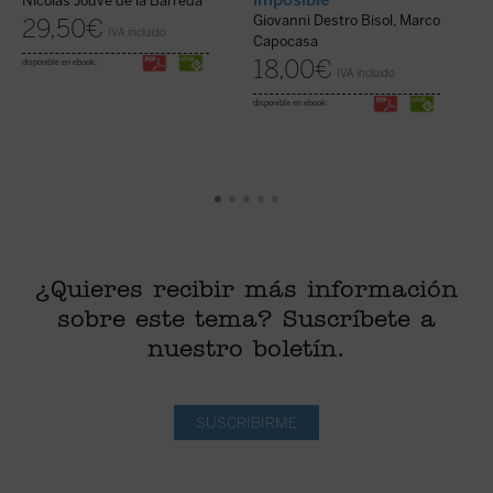
Nicolás Jouve de la Barreda
Giovanni Destro Bisol, Marco
29,50
€
IVA incluido
C
Capocasa
i
18,00
€
disponible en ebook:
IVA incluido
disponible en ebook:
¿Quieres recibir más información
sobre este tema? Suscríbete a
nuestro boletín.
SUSCRIBIRME