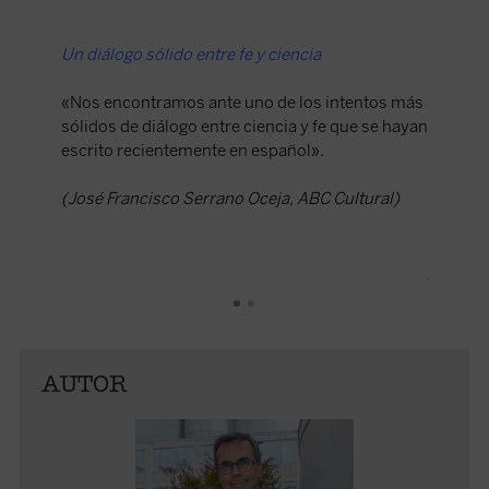
Un diálogo sólido entre fe y ciencia
Redefini
espiritu
«Nos encontramos ante uno de los intentos más
sólidos de diálogo entre ciencia y fe que se hayan
El ensay
escrito recientemente en español».
entre lo
sí mism
(José Francisco Serrano Oceja, ABC Cultural)
perlado 
reflexio
alma y l
y Teolog
la cienc
ocasione
present
AUTOR
(Navarr