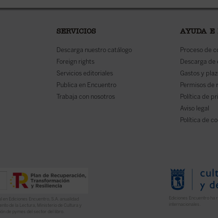
SERVICIOS
AYUDA E
Descarga nuestro catálogo
Proceso de 
Foreign rights
Descarga de
Servicios editoriales
Gastos y plaz
Publica en Encuentro
Permisos de 
Trabaja con nosotros
Política de p
Aviso legal
Política de c
Ediciones Encuentro ha r
l en Ediciones Encuentro, S.A. anualidad
internacionales.
nto de la Lectura, Ministerio de Cultura y
ón de pymes del sector del libro.