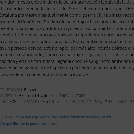
veintiún meses entre la derrota de la insurrección izquierdista de 
alzamiento derechista de julio de 1936. Debe recordarse que el PS
Cataluña plantearon textualmente como guerra civil su insurrecci
contra la II República. Su derrota no indujo a las izquierdas a camb
revolucionaria en los partidos mayores y radicalmente intolerante
demás. La derecha, a su vez, salvó a la república en aquella ocas
en divisiones y maniobras suicidas. Esta combinación de tendenc
en un período con carácter propio, del más alto interés político e hi
se fueron esfumando, como en una tragedia griega, las posibilida
pacífica y en libertad, hasta llegar al choque sangriento entre dos
sociedad en general y de España en particular, a una contienda c
trascendencia nadie podría haber previsto».
COLECCIÓN:
Ensayo
MATERIA:
Historia del siglo xx: c. 1900-c. 2000
PÁG:
388
TAMAÑO:
15 x 23 cm
PUBLICACIÓN:
May 2013
ISBN:
97
¿Qué es 'Impresión bajo demanda'?
Aviso importante sobre plazos
¿En qué librería lo puedo comprar?