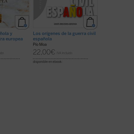
ñola y
Los orígenes de la guerra civil
La guerra civil
Era europea
española
de la democrac
Pío Moa
Pío Moa
22,00
€
24,50
€
ido
IVA incluido
IVA inc
disponible en ebook:
disponible en ebook: