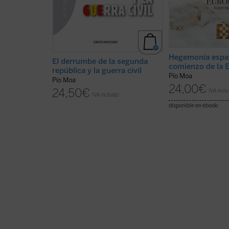
Hegemonía espa
El derrumbe de la segunda
comienzo de la 
república y la guerra civil
Pío Moa
Pío Moa
24,00
€
24,50
€
IVA inclu
IVA incluido
disponible en ebook: