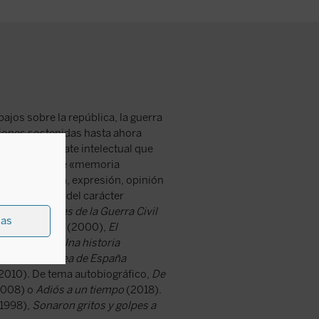
bajos sobre la república, la guerra
siones sostenidas hasta ahora
en vez del debate intelectual que
do con leyes de «memoria
 investigación, expresión, opinión
s contrarias y del carácter
as:
Los orígenes de la Guerra Civil
ias
 ellos mismos
(2000),
El
ivil
(2003),
Una historia
a contemporánea de España
2010). De tema autobiográfico,
De
008) o
Adiós a un tiempo
(2018).
1998),
Sonaron gritos y golpes a