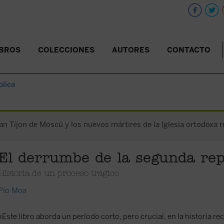
IBROS
COLECCIONES
AUTORES
CONTACTO
blica
an Tíjon de Moscú y los nuevos mártires de la Iglesia ortodoxa ru
El derrumbe de la segunda rep
Historia de un proceso trágico
Pío Moa
«Este libro aborda un período corto, pero crucial, en la historia re