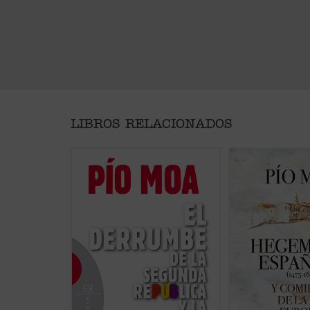
LIBROS RELACIONADOS
¿Llegó la Guerra Civil española
Punto esencial del l
por una amenaza fascista a la que
concepción de la 
se vio obligada a resistir la
comienzo de la qu
izquierda, o por un peligro
llamarse la «Era E
revolucionario que la derecha
que el poder y la c
hubo de repeler? ¿Quién comenzó
Europa, especialm
la guerra? ¿Qué papel tuvo en ello
Francia e Inglaterr
la revuelta de Asturias? Este libro
sucesivamente he
fundamental de Pío Moa, el autor
constituyen el moto
que más ha ...
(ver ficha)
mundial durante cu
medio....
(ver ficha)