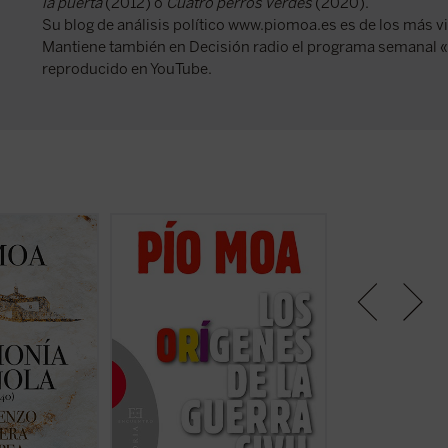
la puerta
(2012) o
Cuatro perros verdes
(2020).
Su blog de análisis político www.piomoa.es es de los más v
Mantiene también en Decisión radio el programa semanal «U
reproducido en YouTube.
ibro es la
Probablemente el libro más
Ochenta años de
época como
esclarecedor sobre el proceso que
contienda que, sin
e puede
condujo a la guerra civil, escrito
suceso más decis
uropea», en la
por uno de los historiadores que
en el siglo XX, Pí
ultura de
más han contribuido al debate en
enfrenta a una se
ente de España,
torno a un período crucial de la
interrogantes sob
a, países
historia española.
sus efectos que 
gemónicos,
La nueva edición, en el 70º
son pasados por al
r de la historia
aniversario del final de la Guerra
atro siglos y
Civil y a diez años de su ...
(ver
ficha)