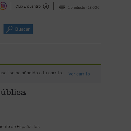
Club Encuentro
1 producto
18,00€
Buscar
sa” se ha añadido a tu carrito.
Ver carrito
ública
ciente de España: los