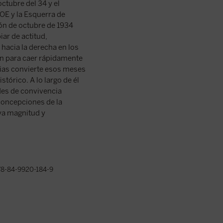
octubre del 34 y el
OE y la Esquerra de
ón de octubre de 1934
iar de actitud,
 hacia la derecha en los
ión para caer rápidamente
ias convierte esos meses
stórico. A lo largo de él
des de convivencia
 concepciones de la
uya magnitud y
8-84-9920-184-9